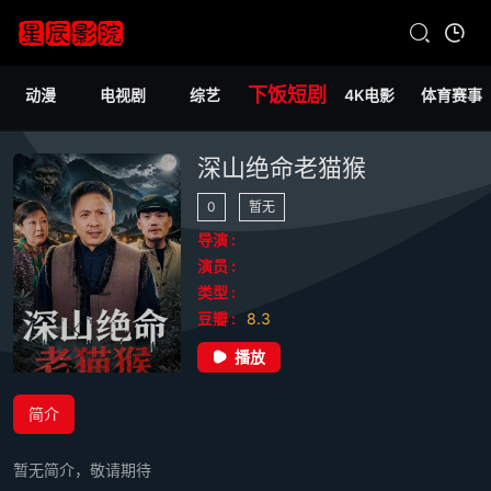
下饭短剧
动漫
电视剧
综艺
4K电影
体育赛事
深山绝命老猫猴
0
暂无
导演 :
演员 :
类型 :
豆瓣 :
8.3
播放
简介
暂无简介，敬请期待