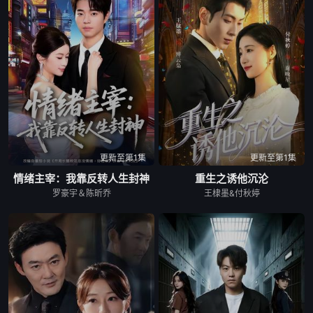
更新至第1集
更新至第1集
情绪主宰：我靠反转人生封神
重生之诱他沉沦
罗豪宇＆陈昕乔
王棣墨&付秋婷