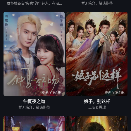
一群怀揣各自“失意”的年轻人，在沿海小城南安相遇相知，他们决心各展所长创办旅行社。他们以当地的特色人文与美食为引，用真诚与创意打动游客。尽管在创业路上笑料百出，但他们也渐渐褪去青涩，逐渐打响“成功旅行社”的品牌。从“冤家”互怼到甜蜜携手，“成功小分队”不仅在南安扎根了事业，更收获了惺惺相惜的友情与双向奔赴的爱情。
暂无简介，敬请期待
更新至第1集
更新至第1集
仲夏夜之吻
娘子，别这样
暂无简介，敬请期待
王昭＆恩璟