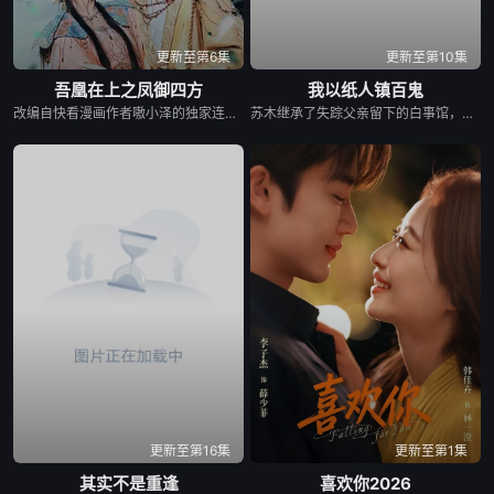
更新至第6集
更新至第10集
吾凰在上之凤御四方
我以纸人镇百鬼
改编自快看漫画作者嗷小泽的独家连载漫画《吾凰在上》。 现代少女奚圆（姜贞羽 饰）因意外踏入玄机界，继而卷入虎云国内乱的漩涡，身陷重重危机，而在一次次险象环生中，奚圆的真实身份逐渐浮出水面，她体内的凤凰神力也在机缘巧合下被激发觉醒。肩负整个玄机界安危的奚圆将个人的生死抛之脑后挺身而出，勇敢地向至高的神律挑战，并最终凭借自身的聪慧与坚韧守护了玄机界的苍生。
苏木继承了失踪父亲留下的白事馆，本想低调扎纸维生，却因一具流血的新娘纸人卷入了一场跨越十年的惊天阴谋。这纸人身上，竟贴着父亲消失前的绝命符箓。为了寻找父亲，苏木手持家传罗盘，独闯古镇鬼婚宴，掌扇招魂神棍。深陷租界纸域大楼，反杀吸血资本家。最终踏入生人勿近的封门村，揭开百人活尸背后的血泪冤案。随着三块罗盘碎片合一，当年的背叛者，父亲的结拜兄弟王叔现身夺宝。王叔布下万怨噬魂阵，欲将苏木炼成杀戮傀儡。生死关头，苏木觉醒苏家至高血脉，融合父亲残魂，引九霄神雷荡平邪祟。你以为苏家扎的是纸，不，扎的是这世间的公道。从此，苏木手持罗盘，行走阴阳，开启了一段热血又诡异的捉鬼传奇。
更新至第16集
更新至第1集
其实不是重逢
喜欢你2026