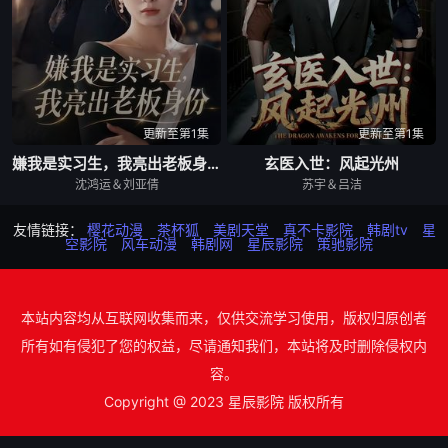
更新至第1集
更新至第1集
嫌我是实习生，我亮出老板身份
玄医入世：风起光州
沈鸿运＆刘亚倩
苏宇＆吕洁
友情链接：
樱花动漫
茶杯狐
美剧天堂
真不卡影院
韩剧tv
星
空影院
风车动漫
韩剧网
星辰影院
策驰影院
本站内容均从互联网收集而来，仅供交流学习使用，版权归原创者
所有如有侵犯了您的权益，尽请通知我们，本站将及时删除侵权内
容。
Copyright @ 2023 星辰影院 版权所有