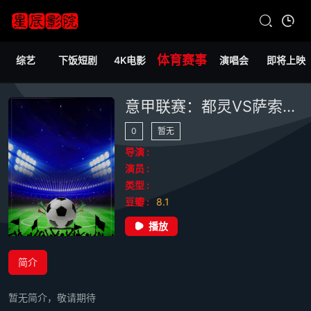
体育赛事
综艺
下饭短剧
4K电影
演唱会
即将上映
意甲联赛：都灵VS萨索洛20260509
0
暂无
导演 :
演员 :
类型 :
豆瓣 :
8.1
播放
简介
暂无简介，敬请期待