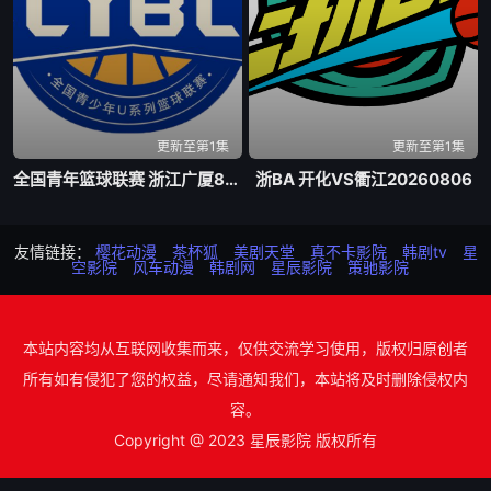
更新至第1集
更新至第1集
全国青年篮球联赛 浙江广厦84-74新疆广汇20260807
浙BA 开化VS衢江20260806
友情链接：
樱花动漫
茶杯狐
美剧天堂
真不卡影院
韩剧tv
星
空影院
风车动漫
韩剧网
星辰影院
策驰影院
本站内容均从互联网收集而来，仅供交流学习使用，版权归原创者
所有如有侵犯了您的权益，尽请通知我们，本站将及时删除侵权内
容。
Copyright @ 2023 星辰影院 版权所有