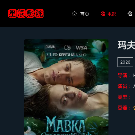
首页
电影
玛
2026
导演 :
演员 :
类型 :
豆瓣 :