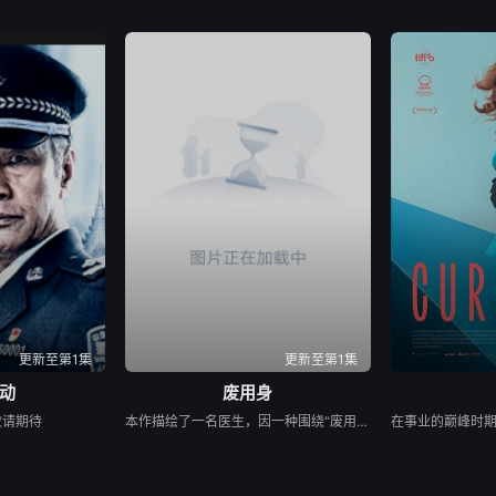
更新至第1集
更新至第1集
动
废用身
敬请期待
本作描绘了一名医生，因一种围绕“废用身”——因瘫痪等原因已无恢复可能的四肢——的治疗方法，而一步步踏入在追求理想的理性与疯狂之间摇摆的危险领域。在某座城镇的日间照护中心里，一种突破性的疗法在老年人之间悄然流传：对患者进行废用身切除后，不仅“身体和心情都变轻松了”，甚至“原本严厉的性格也变得温和”，出现了看似积极的副作用。听闻此事的编辑矢仓察觉到其可能为老年医疗带来革命性变革，遂向开发该疗法的院长漆原提出出书邀约。然而，关于该照护中心的内部举报被泄露至周刊杂志，加之患者家中发生的一起事件，事态骤然逆转，真相逐渐陷入黑暗。 本片改编自久坂部羊的同名原著小说。