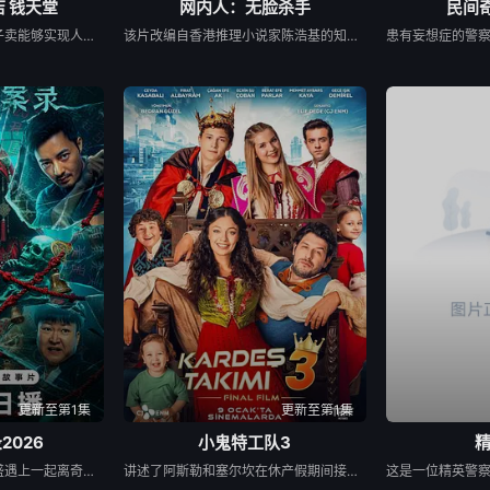
 钱天堂
网内人：无脸杀手
民间奇
该剧讲述神秘的主人洪子卖能够实现人们愿望的神秘零食，以及人们来到那里展开一段魔法般的故事。
该片改编自香港推理小说家陈浩基的知名小说《网内人》，讲述了私家侦探与委托人联手追查网络杀手的故事。
更新至第1集
更新至第1集
2026
小鬼特工队3
患有妄想症的警察张天盛遇上一起离奇的神像杀人事件，勘案过程中，牵引出“婴胎报仇”，“娘娘索命”等一连串妖异事件，张天盛虽被种种诡怪幻象阻碍，却坚信这是藏在迷信后的人为诡计，勇于向封建传统宣战，敢于破除流传已久的迷信糟粕，最终，在战胜妄想症的同时，成功还原真相，伸张正义。
讲述了阿斯勒和塞尔坎在休产假期间接到紧急电话，被迫穿越时空，带着孩子们踏上迄今为止最具挑战性的任务。