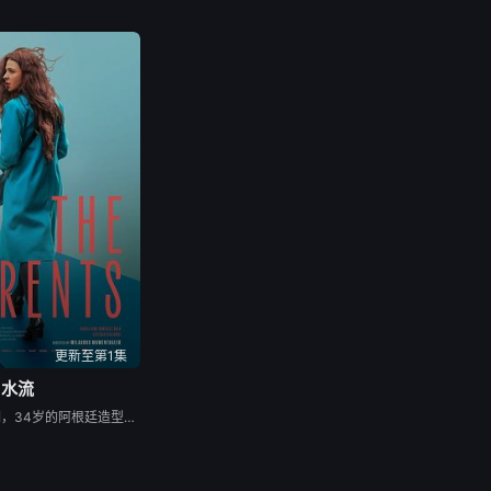
更新至第1集
水流
在事业的巅峰时期，34岁的阿根廷造型师丽娜在瑞士的一场颁奖典礼后，被一种突如其来的冲动驱使。回到布宜诺斯艾利斯后，她什么也没说，但她内心深处似乎发生了某种变化——这种变化是安静且无形的，它悄然地解开了她以为自己早已抛在脑后的过去。