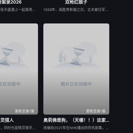
案录2026
双枪红娘子
患有妄想症的警察张天盛遇上一起离奇的神像杀人事件，勘案过程中，牵引出“婴胎报仇”，“娘娘索命”等一连串妖异事件，张天盛虽被种种诡怪幻象阻碍，却坚信这是藏在迷信后的人为诡计，勇于向封建传统宣战，敢于破除流传已久的迷信糟粕，最终，在战胜妄想症的同时，成功还原真相，伸张正义。
1938年，高胜男新婚之日，丈夫被日军残害，父辈亦遭屠戮。她举枪聚义，屡袭敌寇威震四方，后得八路军指点决心投身革命。日军欲诱杀高胜男，她孤身赴战舍命换乡亲周全。千钧一发间，八路军突袭而至全歼敌寇，高胜男血染沙场，生死未卜……
更新至第1集
更新至第1集
精灵猎人
奥莉佛是狗，（天哪！！）这家伙电影版
这是一位精英警察，同时也是精灵猎手。在调查一系列血腥谋杀案的过程中，他面临着来自超自然界的威胁。为了维护两个世界的平衡，他必须与精灵之王展开一场激烈的战斗。
改编自2021年在NHK播出的同名剧集，只有狭间县警鉴识科警犬组的训犬员青叶一平（池松壮亮 饰）能够看到自己的警犬搭档奥莉佛（小田切让 饰）是一个沉溺于烟酒和女色的中年大叔，穿着狗狗布偶装（在其他人眼里，他是一只普通的狗）。