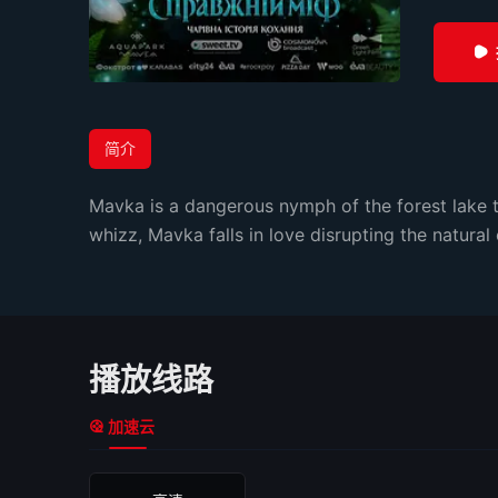
简介
Mavka is a dangerous nymph of the forest lake t
whizz, Mavka falls in love disrupting the natural 
播放线路
加速云