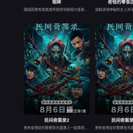
眼眸
奇怪的零食店
围绕因患有家族遗传病而导致视力逐渐丧失的摄影师瑞真展开。在面对跨越视力障碍、好不容易成为陶艺家却离奇身亡的双胞胎妹妹瑞音时，瑞真孤身一人踏上了挖掘死亡真相的道路，并在黑暗的边缘与隐藏的真相正面交锋。申敏儿在片中一人分饰两角。
更新至第1集
民间奇案录2
民间奇案录
患有妄想症的警察张天盛遇上一起离奇的神像杀人事件，勘案过程中，牵引出“婴胎报仇”，“娘娘索命”等一连串妖异事件，张天盛虽被种种诡怪幻象阻碍，却坚信这是藏在迷信后的人为诡计，勇于向封建传统宣战，敢于破除流传已久的迷信糟粕，最终，在战胜妄想症的同时，成功还原真相，伸张正义。