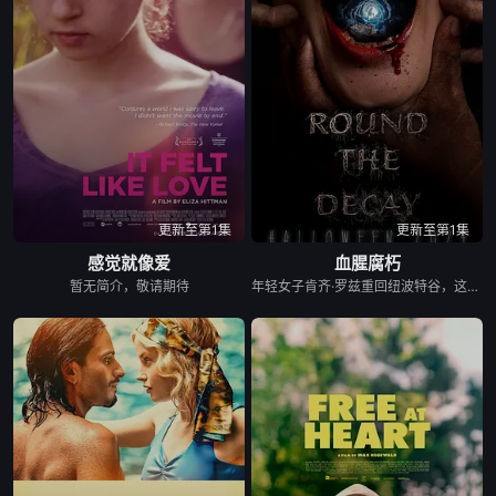
更新至第1集
更新至第1集
感觉就像爱
血腥腐朽
暂无简介，敬请期待
年轻女子肯齐·罗兹重回纽波特谷，这座沉寂的旅游小镇，是她当年婚约彻底破裂的伤心地。她本想了结过往心结，却发现平静小镇藏着一个吞噬一切的惊人秘密。诡异怪事接连爆发，她被迫深入追查，小镇深处的恐怖存在慢慢浮出水面，而她那段破碎的婚约里，也藏着和秘密紧紧绑定的隐情。