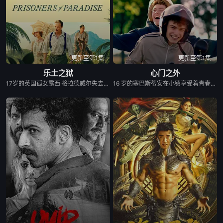
更新至第1集
更新至第1集
乐土之狱
心门之外
17岁的英国孤女露西·格拉德威尔失去双亲后，遵照遗嘱漂洋过海，来到热带海岛上的橡胶种植园，投奔担任庄园主的叔叔乔治·休顿。这片风光旖旎的乐土看似是新生的归宿，实则处处是森严的规则与无形的枷锁。叔叔的严苛控制、阶层的巨大鸿沟，让她处处感到窒息。她与当地青年克里希纳暗生情愫，这场跨越身份与种族的禁忌之恋，彻底点燃了她与整个旧秩序的对抗。
16 岁的塞巴斯蒂安在小镇享受着青春时光：他最喜欢和女友在湖边喝着啤酒、抽着大麻度过夏日黄昏。直到同龄的科利亚突然以父亲已故友人之子的名义闯入他的家庭。这个男孩瞬间俘获了所有人的心，尤其是塞巴斯蒂安。随之而来的情感过山车以最强烈的力量将塞巴斯蒂安抛离日常轨道。