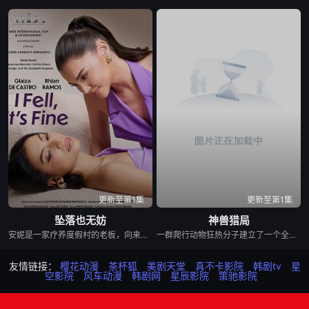
更新至第1集
更新至第1集
坠落也无妨
神兽猎局
安妮是一家疗养度假村的老板，向来对人处处设防。当她遇见那位名叫奇克斯的脱俗女子后，原本被牢牢掌控的生活，开始以一种最治愈的方式分崩离析。
一群爬行动物狂热分子建立了一个全球走私帝国，而一个好斗的动物警察团队冒着一切风险阻止他们。
友情链接：
樱花动漫
茶杯狐
美剧天堂
真不卡影院
韩剧tv
星
空影院
风车动漫
韩剧网
星辰影院
策驰影院