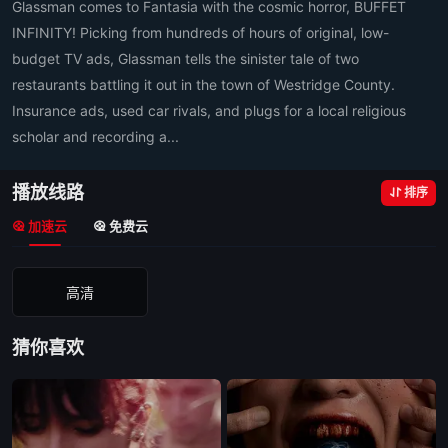
Glassman comes to Fantasia with the cosmic horror, BUFFET
INFINITY! Picking from hundreds of hours of original, low-
budget TV ads, Glassman tells the sinister tale of two
restaurants battling it out in the town of Westridge County.
Insurance ads, used car rivals, and plugs for a local religious
scholar and recording a...
播放线路
排序
加速云
免费云
高清
猜你喜欢