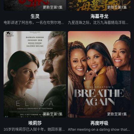
更新至第1集
更新至第1集
生灵
海墓寻龙
电影讲述了阿吉布，一名在坎努尔地区达玛达姆警察局实习的副督察的故事，根据真实事件改编。
九星连珠之际，沈万九海墓随岛浮现，引发各方势力觊觎。江湖侠盗天涯为查救灾粮掺假一事夜探粮仓，却遭人设计，被迫卷入纷争，于是他与苦寻失踪父亲的天海船帮帮主郑浅浅、沈家后人沈朝闻结盟，共赴烛龙岭，夺取开启海墓的钥匙——龙须。 众人驾“萤火号”闯过迷雾鬼船、鲸口滩等重重险关，终将海墓开启，得见沈家宝物——番天印。不料，这一切都是沈朝闻为得番天印之力所设之局。众人得知真相，分崩离析，正邪大战，于海墓上演。
更新至第1集
更新至第1集
埃莉莎
再度呼吸
35岁的埃莉莎已入狱十年，她因杀害姐姐并焚烧尸体被判有罪，且作案时并无明显动机。她声称对这起罪行几乎毫无记忆，仿佛在自己与过去之间拉上了一层沉默的帷幕。但当她决定与犯罪学家阿拉维会面并参与其研究后，在一场紧张而持续的对话中，记忆开始逐渐清晰。在全然接纳自身罪行的痛苦中，埃莉莎或许瞥见了走向救赎的第一步。
After meeting on a dating show that ends in heartbreak, three women forge an unbreakable bond and relocate to Seattle, where they support each other through personal growth, career changes, and life&#39;s challenges.