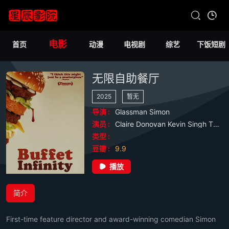
电影
首页
动漫
电视剧
综艺
下饭短剧
无限自助餐厅
2025
暂无
导演 :
Glassman
Simon
演员 :
Claire
Donovan
Kevin
Singh
Theobald
类型 :
豆瓣 :
9.9
播放
简介
First-time feature director and award-winning comedian Simon