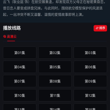
云飞（耿业庭 饰）在航空展重逢，却发现双方父母正在秘密黄昏恋，
昔日恋人要变成拼盘兄妹。与此同时，围绕航空模型保护的风波迭
起，一出冲突不断又温馨、温情的爱情故事即将上演。
播放线路
排序
高清云
第01集
第02集
第03集
第04集
第05集
第06集
第07集
第08集
第09集
第10集
第11集
第12集
第13集
第14集
第15集