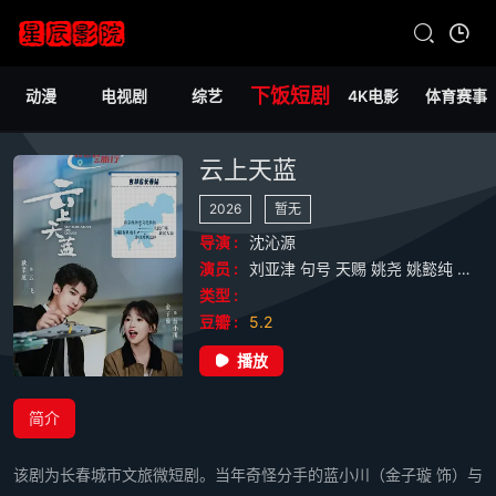
下饭短剧
动漫
电视剧
综艺
4K电影
体育赛事
云上天蓝
2026
暂无
导演 :
沈沁源
演员 :
刘亚津
句号
天赐
姚尧
姚懿纯
扣卫
类型 :
豆瓣 :
5.2
播放
简介
该剧为长春城市文旅微短剧。当年奇怪分手的蓝小川（金子璇 饰）与