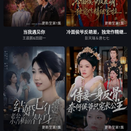
更新至第1集
更新至第1集
当我遇见你
冷面侯爷反萌差，独宠作精继室啦
王晨鹏&田甜一
彭天瑞＆唐七七
更新至第1集
更新至第1集