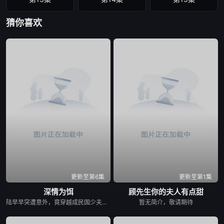
猜你喜欢
第16集
第17集
第18集
第19集
第20集
第21集
第22集
第23集
第24集
更新至第6集
更新至第1集
深情为饵
顾先生你的夫人有点甜
陆早早突遭意外，竟穿越成民国少夫人苏沐晚，醒来，却是丈夫枪口相对、父母冤案、连环下毒……她于绝境中步步破局，与“醋精”少爷凌慎行从生死对立到情根深重，可就在浓情蜜意时，她骤然梦醒归现代，转角竟撞见那个熟悉的“他”！
暂无简介，敬请期待