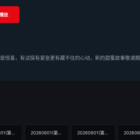
播放
是惊喜，有试探有紧张更有藏不住的心动，新的甜蜜故事敬请期
20260601(第1期上)
20260601(第1期中)
20260601(第1期中纯享)