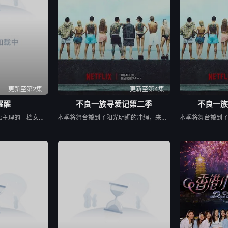
20260720(第8期中纯享)
20260721(第8期下)
20260721(第8期下纯享)
20260728(第9期下)
20260728(第9期下纯享)
20260728(第10期上)
20260803(第10期上纯享)
更新至第2集
更新至第4集
醒醒
不良一族寻爱记第二季
不良一族
《姐姐快醒醒》是由刘恋主理的一档女性向视频播客节目，每期邀请一位有故事女性嘉宾来到刘恋家中，展开轻松、真实的朋友式对谈。节目围绕成长、关系、职场、情绪与人生选择等话题，呈现不同女性在聚光灯之外鲜活、有共鸣的一面。
本季将舞台搬到了阳光明媚的冲绳，来自日本各地的暴走族与不良男女齐聚新学校。他们将带着各自复杂的过去在海边展开共同生活，不仅直面碰撞的火花与羁绊，也在真挚的恋爱中寻求“人生重启”的蜕变。