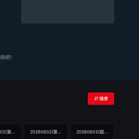
待吧！
排序
20260602(第1期下)
20260602(第1期下纯享)
20260603(超前彩蛋)