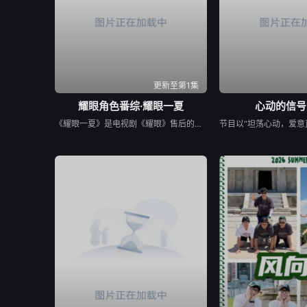
更新至第1集
耀眼角色番综·耀眼一夏
心动的信号
《耀眼一夏》是电视剧《耀眼》售后的毕业角色番综，由关晓彤、李昀锐、毛俊杰、边天扬、王翰闻、高秋梓原班主演齐聚录制。扎扎亭的老朋友们陆续回来，大家一起笑闹，一起为那场筹备已久的毕业联欢晚会亮灯开场。两天一夜，从二人的精心准备到众人相聚——这场迟来的重聚，终于让那个夏天有了最耀眼的收尾。