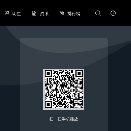
明星
资讯
排行榜
扫一扫手机播放