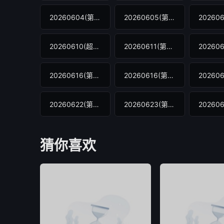
20260604(第1期加更)
20260605(第1期陪看)
20260610(超前彩蛋)
20260611(第2期加更上)
20260616(第3期下)
20260616(第3期纯享下)
20260622(第4期中纯享)
20260623(第4期纯享)
20260629(第5期上)
20260629(第5期中)
猜你喜欢
20260702(超前彩蛋)
20260703(第5期陪看)
20260708(超前彩蛋)
20260709(第6期加更上)
20260714(第7期下)
20260714(第7期下纯享)