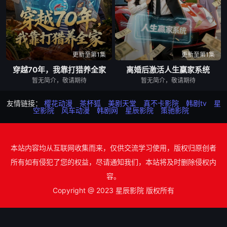
更新至第1集
更新至第1集
穿越70年，我靠打猎养全家
离婚后激活人生赢家系统
暂无简介，敬请期待
暂无简介，敬请期待
友情链接：
樱花动漫
茶杯狐
美剧天堂
真不卡影院
韩剧tv
星
空影院
风车动漫
韩剧网
星辰影院
策驰影院
本站内容均从互联网收集而来，仅供交流学习使用，版权归原创者
所有如有侵犯了您的权益，尽请通知我们，本站将及时删除侵权内
容。
Copyright @ 2023 星辰影院 版权所有