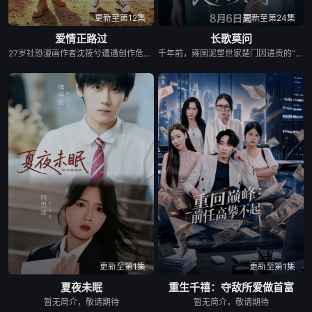
更新至第12集
更新至第24集
爱情正路过
长歌莫问
27岁社恐漫画作者沈筱兮遭遇创作危机与健康难题，身心陷入低谷，独自前往昆明开启告别之旅。途中她遇见热忱善良的彝族巴士司机木萨，春城美景、浓郁民族风情与木萨长久的陪伴，慢慢抚平她内心阴霾，唤醒创作灵感。她以二人相遇为蓝本创作漫画《爱情正路过》，在现实与笔下故事交织间完成自我救赎。剧集融合彝绣、扎染等云南非遗，聚焦心理困境、职业焦虑等现实话题，跳出俗套甜宠叙事，传递自愈重生的力量，入选“跟着微短剧去旅行”推荐剧目。
千年前，雍国泥塑世家楚门因进贡的“十二生肖”离奇流血炸裂，惨遭满门流放，楚父以死鸣冤。楚家大小姐楚梓鸢带着滔天恨意，在屠刀落地的瞬间，灵魂跨越千年，附身到了与她容貌一模一样的女大学生——楚长歌的身上。命运的齿轮再次转动... &nbsp; &nbsp; &nbsp; &nbsp; &nbsp; &nbsp; &nbsp; &nbsp; &nbsp; &nbsp; &nbsp; &nbsp; &nbsp; &nbsp; &nbsp; &nbsp; &nbsp; &nbsp; &nbsp; &nbsp; &nbsp; &nbsp; &nbsp; &nbsp; &nbsp; &nbsp; &nbsp; &nbsp; &nbsp; &nbsp; &nbsp; &nbsp; &nbsp; &nbsp; &nbsp; 重生后，她惊觉现任男友陈莫问竟与前世仇人南辰面貌如一。面对这张令她切齿又心动的“仇人脸”，楚梓鸢在复仇执念与现实温情间反复横跳，与陈莫问展开了一段亦敌亦友、极限拉扯的宿命羁绊。 &nbsp; &nbsp; &nbsp; &nbsp; &nbsp; &nbsp; &nbsp; &nbsp; &nbsp; &nbsp; &nbsp; &nbsp; &nbsp; &nbsp; &nbsp; &nbsp; &nbsp; &nbsp; &nbsp; &nbsp; &nbsp; &nbsp; &nbsp; &nbsp; &nbsp; &nbsp; &nbsp; &nbsp; &nbsp; &nbsp; &nbsp; &nbsp; &nbsp; &nbsp; &nbsp; 与此同时，围绕楚门遗作“泥塑坐虎”的夺宝大战爆发，各方势力意图夺取其中暗藏的密集《天工开物》。在阴谋环伺的全国泥塑大赛中，面对对手的投毒陷害与技术封锁，楚长歌与陈莫问最终放下成见，携手破局。他们利用硬核化学原理强势拆穿延续千年的“流血”骗局，在惊险的博弈中不仅守护了家族命脉，更揭开了当年背叛背后的深情真相。最终，这份执念化为大爱，楚门非遗技艺在两人的共同守护下，跨越千年焕发出全新生机。
更新至第1集
更新至第1集
夏夜未眠
重生千禧：夺敌所爱做首富
暂无简介，敬请期待
暂无简介，敬请期待