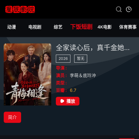
下饭短剧
动漫
电视剧
综艺
4K电影
体育赛事
全家读心后，真千金她不装了3：青梅相逢
2026
暂无
导演 :
演员 :
李萌＆底玲冲
类型 :
豆瓣 :
6.7
播放
简介