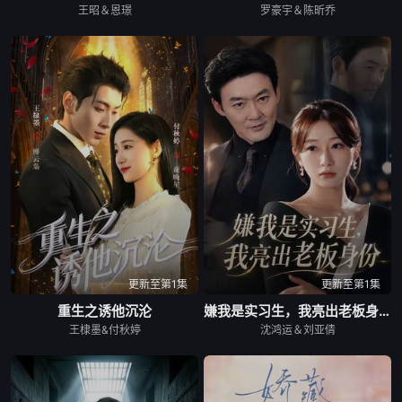
王昭＆恩璟
罗豪宇＆陈昕乔
更新至第1集
更新至第1集
重生之诱他沉沦
嫌我是实习生，我亮出老板身份
王棣墨&付秋婷
沈鸿运＆刘亚倩