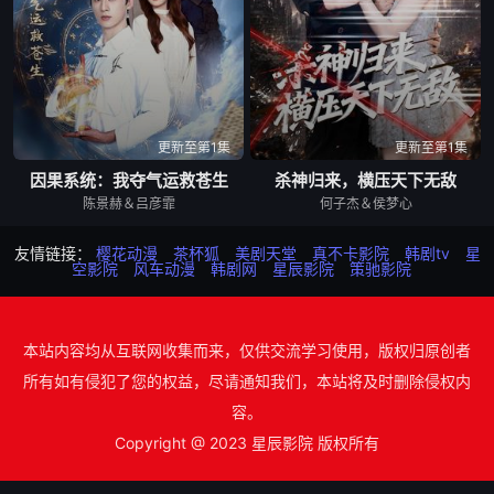
更新至第1集
更新至第1集
因果系统：我夺气运救苍生
杀神归来，横压天下无敌
陈景赫＆吕彦霏
何子杰＆侯梦心
友情链接：
樱花动漫
茶杯狐
美剧天堂
真不卡影院
韩剧tv
星
空影院
风车动漫
韩剧网
星辰影院
策驰影院
本站内容均从互联网收集而来，仅供交流学习使用，版权归原创者
所有如有侵犯了您的权益，尽请通知我们，本站将及时删除侵权内
容。
Copyright @ 2023 星辰影院 版权所有