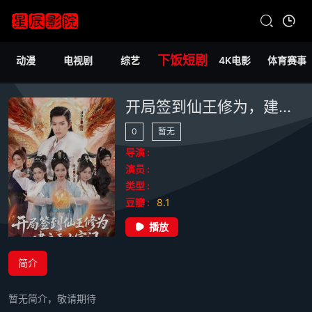
下饭短剧
动漫
电视剧
综艺
4K电影
体育赛事
开局签到仙王修为，建立无上宗门
0
暂无
导演 :
演员 :
类型 :
豆瓣 :
8.1
播放
简介
暂无简介，敬请期待