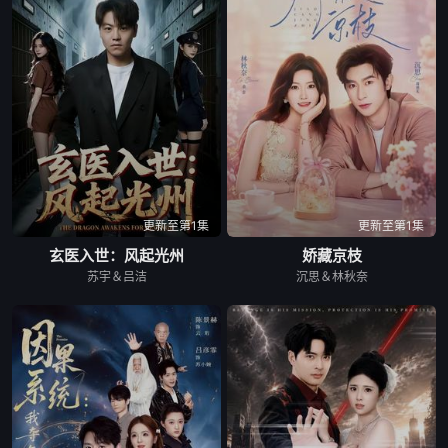
更新至第1集
更新至第1集
玄医入世：风起光州
娇藏京枝
苏宇＆吕洁
沉思＆林秋奈