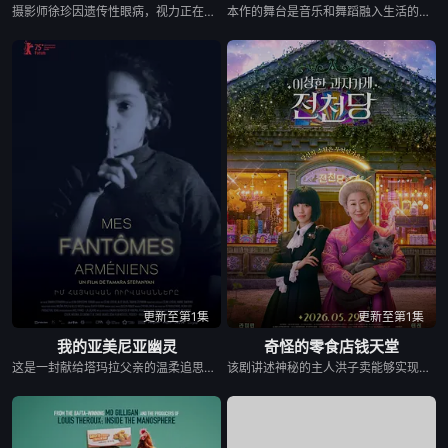
摄影师徐珍因遗传性眼病，视力正在一天天衰退。双胞胎妹妹徐仁的离奇死亡，被警方定性为自杀，但她笃定其中另有隐情。不顾身边人的劝阻，徐珍顶着逐渐失明的身体状况，执意追查真相。随着调查深入，一股看不见的力量始终如影随形，不断扭曲她的感知，将她拖入恐惧与偏执的深渊。在彻底坠入黑暗之前，她必须揭开妹妹死亡背后的秘密。
本作的舞台是音乐和舞蹈融入生活的冲绳。与母亲朱音、妹妹舞一起生活的照屋踊，憧憬舞蹈学校的丽莎，开始了舞蹈生涯。朱音为了支撑家数在酒吧工作，不擅长与人打交道的舞总是在学校前专心地注视着哥哥的身影。不久，踊与丽莎组成一对，绽放了她的才能。
更新至第1集
更新至第1集
我的亚美尼亚幽灵
奇怪的零食店钱天堂
这是一封献给塔玛拉父亲的温柔追思信，她的父亲曾是苏联亚美尼亚的电影演员。塔玛拉从小就在电视上目睹了他的风采，而她自己后来也成为了一名电影制作人。影片带领观众进行了一场迷人的梦游，穿越亚美尼亚电影历史的景观。
该剧讲述神秘的主人洪子卖能够实现人们愿望的神秘零食，以及人们来到那里展开一段魔法般的故事。