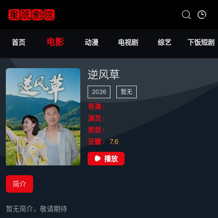
电影
首页
动漫
电视剧
综艺
下饭短剧
逆风草
2026
暂无
导演 :
演员 :
类型 :
豆瓣 :
7.6
播放
简介
暂无简介，敬请期待