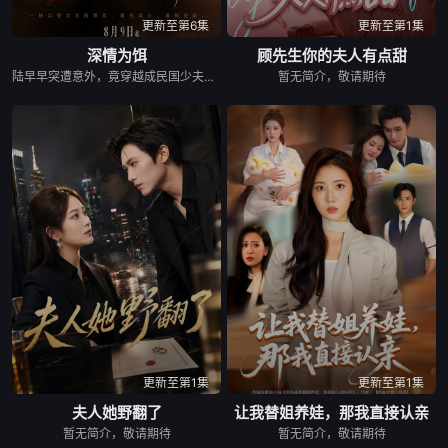
更新至第6集
更新至第1集
深情为饵
顾先生你的夫人有点甜
陆早早突遭意外，竟穿越成民国少夫人苏沐晚，醒来，却是丈夫枪口相对、父母冤案、连环下毒……她于绝境中步步破局，与“醋精”少爷凌慎行从生死对立到情根深重，可就在浓情蜜意时，她骤然梦醒归现代，转角竟撞见那个熟悉的“他”！
暂无简介，敬请期待
更新至第1集
更新至第1集
夫人她野翻了
让我替姐养娃，那我直接认亲
暂无简介，敬请期待
暂无简介，敬请期待