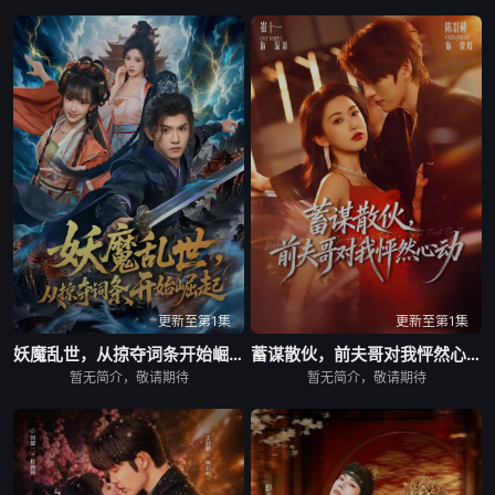
更新至第1集
更新至第1集
妖魔乱世，从掠夺词条开始崛起
蓄谋散伙，前夫哥对我怦然心动
暂无简介，敬请期待
暂无简介，敬请期待