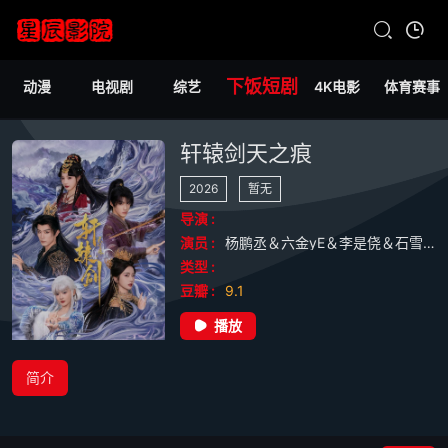
下饭短剧
动漫
电视剧
综艺
4K电影
体育赛事
轩辕剑天之痕
2026
暂无
导演 :
演员 :
杨鹏丞＆六金yE＆李是侥＆石雪婧＆觅七
类型 :
豆瓣 :
9.1
播放
简介