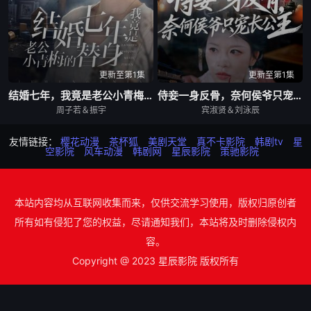
更新至第1集
更新至第1集
结婚七年，我竟是老公小青梅的替身
侍妾一身反骨，奈何侯爷只宠长公主
周子若＆振宇
宾淑贤＆刘泳辰
友情链接：
樱花动漫
茶杯狐
美剧天堂
真不卡影院
韩剧tv
星
空影院
风车动漫
韩剧网
星辰影院
策驰影院
本站内容均从互联网收集而来，仅供交流学习使用，版权归原创者
所有如有侵犯了您的权益，尽请通知我们，本站将及时删除侵权内
容。
Copyright @ 2023 星辰影院 版权所有