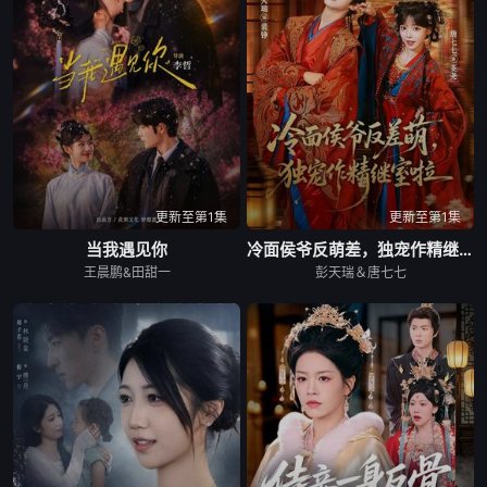
更新至第1集
更新至第1集
当我遇见你
冷面侯爷反萌差，独宠作精继室啦
王晨鹏&田甜一
彭天瑞＆唐七七