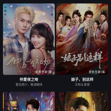
更新至第1集
更新至第1集
仲夏夜之吻
娘子，别这样
暂无简介，敬请期待
王昭＆恩璟