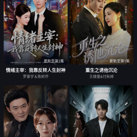
更新至第1集
更新至第1集
情绪主宰：我靠反转人生封神
重生之诱他沉沦
罗豪宇＆陈昕乔
王棣墨&付秋婷