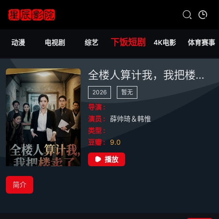
下饭短剧
动漫
电视剧
综艺
4K电影
体育赛事
全楼人算计我，我把楼卖了
2026
暂无
导演 :
演员 :
薛帅琦＆韩惟
类型 :
豆瓣 :
9.0
播放
简介