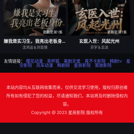
更新至第1集
更新至第1集
嫌我是实习生，我亮出老板身份
玄医入世：风起光州
沈鸿运＆刘亚倩
苏宇＆吕洁
友情链接：
樱花动漫
茶杯狐
美剧天堂
真不卡影院
韩剧tv
星
空影院
风车动漫
韩剧网
星辰影院
策驰影院
本站内容均从互联网收集而来，仅供交流学习使用，版权归原创者
所有如有侵犯了您的权益，尽请通知我们，本站将及时删除侵权内
容。
Copyright @ 2023 星辰影院 版权所有