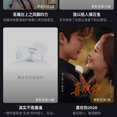
更新至第6集
更新至第10集
吾凰在上之凤御四方
我以纸人镇百鬼
改编自快看漫画作者嗷小泽的独家连载漫画《吾凰在上》。 现代少女奚圆（姜贞羽 饰）因意外踏入玄机界，继而卷入虎云国内乱的漩涡，身陷重重危机，而在一次次险象环生中，奚圆的真实身份逐渐浮出水面，她体内的凤凰神力也在机缘巧合下被激发觉醒。肩负整个玄机界安危的奚圆将个人的生死抛之脑后挺身而出，勇敢地向至高的神律挑战，并最终凭借自身的聪慧与坚韧守护了玄机界的苍生。
苏木继承了失踪父亲留下的白事馆，本想低调扎纸维生，却因一具流血的新娘纸人卷入了一场跨越十年的惊天阴谋。这纸人身上，竟贴着父亲消失前的绝命符箓。为了寻找父亲，苏木手持家传罗盘，独闯古镇鬼婚宴，掌扇招魂神棍。深陷租界纸域大楼，反杀吸血资本家。最终踏入生人勿近的封门村，揭开百人活尸背后的血泪冤案。随着三块罗盘碎片合一，当年的背叛者，父亲的结拜兄弟王叔现身夺宝。王叔布下万怨噬魂阵，欲将苏木炼成杀戮傀儡。生死关头，苏木觉醒苏家至高血脉，融合父亲残魂，引九霄神雷荡平邪祟。你以为苏家扎的是纸，不，扎的是这世间的公道。从此，苏木手持罗盘，行走阴阳，开启了一段热血又诡异的捉鬼传奇。
更新至第16集
更新至第1集
其实不是重逢
喜欢你2026
一群怀揣各自“失意”的年轻人，在沿海小城南安相遇相知，他们决心各展所长创办旅行社。他们以当地的特色人文与美食为引，用真诚与创意打动游客。尽管在创业路上笑料百出，但他们也渐渐褪去青涩，逐渐打响“成功旅行社”的品牌。从“冤家”互怼到甜蜜携手，“成功小分队”不仅在南安扎根了事业，更收获了惺惺相惜的友情与双向奔赴的爱情。
暂无简介，敬请期待