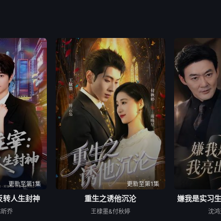
更新至第1集
更新至第1集
反转人生封神
重生之诱他沉沦
嫌我是实习
陈昕乔
王棣墨&付秋婷
沈鸿