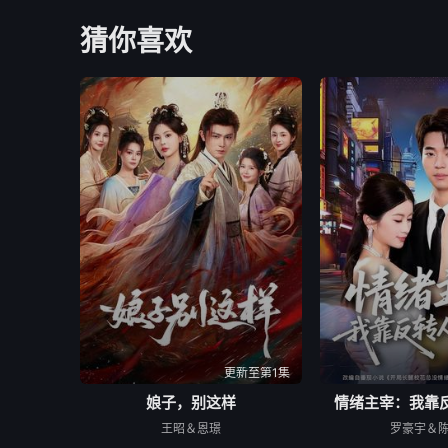
猜你喜欢
更新至第1集
娘子，别这样
情绪主宰：我靠
王昭＆恩璟
罗豪宇＆