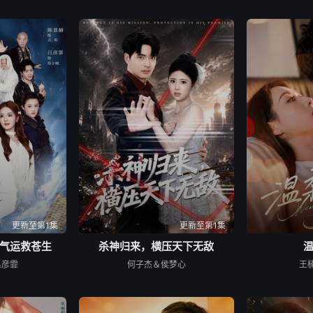
更新至第1集
更新至第1集
气运救苍生
杀神归来，横压天下无敌
吕彦霏
何子杰＆侯梦心
王