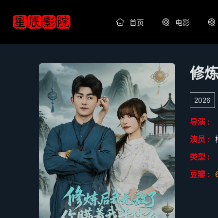
首页
电影
修
2026
导演 :
演员 :
类型 :
豆瓣 :