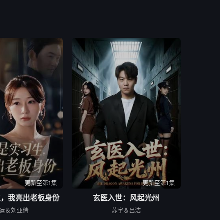
更新至第1集
更新至第1集
生，我亮出老板身份
玄医入世：风起光州
运＆刘亚倩
苏宇＆吕洁