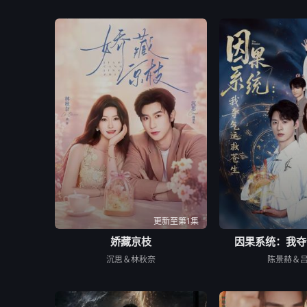
更新至第1集
娇藏京枝
因果系统：我夺
沉思＆林秋奈
陈景赫＆