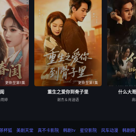
更新至第1集
更新至第1集
闺
重生之爱你到骨子里
什么大
岳雨婷
谢杰＆肖涵语
高
茶杯狐
美剧天堂
真不卡影院
韩剧tv
星空影院
风车动漫
韩剧网