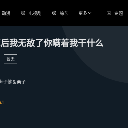
更多
动漫
电视剧
综艺
专题
炼后我无敌了你瞒着我干什么
暂无
梅子健＆栗子
6.1