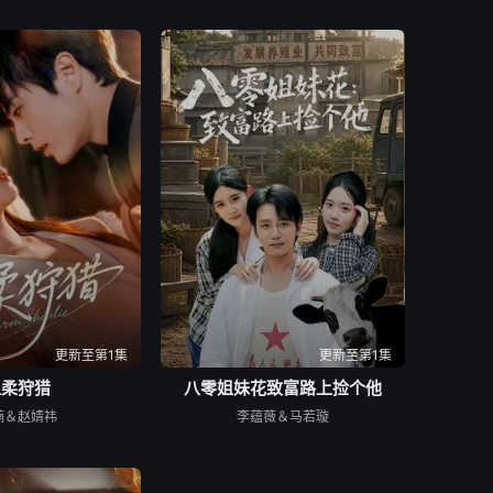
更新至第1集
更新至第1集
温柔狩猎
八零姐妹花致富路上捡个他
楠＆赵婧祎
李蕴薇＆马若璇