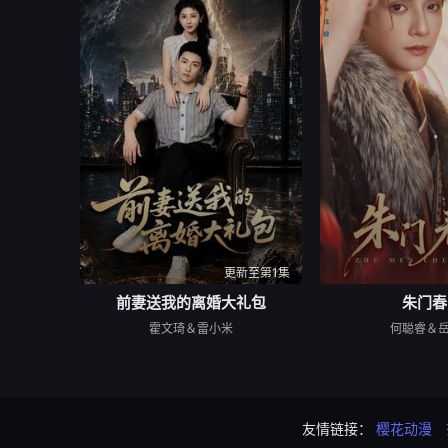
更新至第1集
前妻送我的离婚大礼包
朱门春
霍文琦＆雷小米
何聪睿＆
友情链接：
樱花动漫