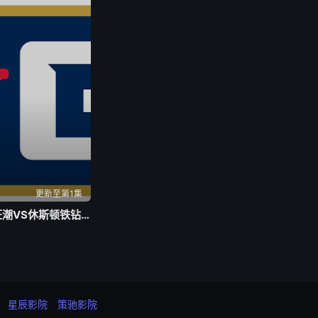
更新至第1集
BIG3 洛杉矶狂潮VS休斯顿铁钻20260803
星辰影院
策驰影院