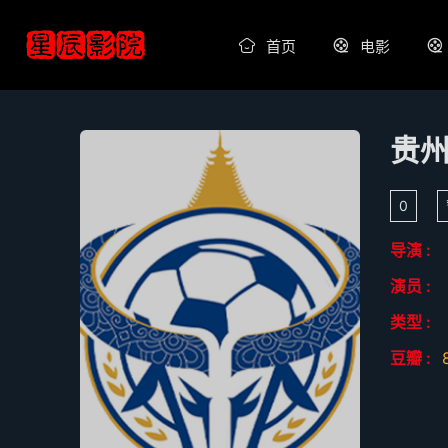
首页
电影
0
导演 :
演员 :
类型 :
豆瓣 :