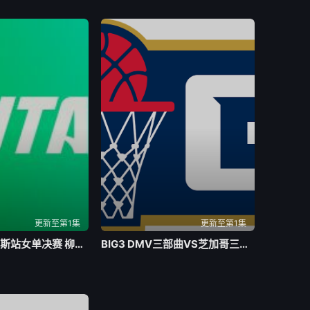
更新至第1集
更新至第1集
WTA250孟菲斯站女单决赛 柳托娃VS维德马诺娃20260803
BIG3 DMV三部曲VS芝加哥三雄20260803