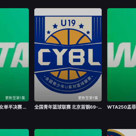
更新至第1集
更新至第1集
WTA250孟菲斯站女单半决赛 维德曼诺娃2-0扎拉祖阿20260802
全国青年篮球联赛 北京首钢69-62四川锦城20260803