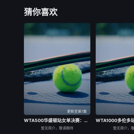
猜你喜欢
更新至第1集
WTA500华盛顿站女单决赛：佩古拉VS伊埃拉
暂无简介，敬请期待
暂无简介，