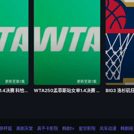
更新至第1集
更新至第1集
WTA500华盛顿站1.4决赛 科恰雷托1-2大坂直美20260801
WTA250孟菲斯站女单1.4决赛 卡列娃2-1斯特恩斯20260801
茶杯狐
美剧天堂
真不卡影院
韩剧tv
星空影院
风车动漫
韩剧网