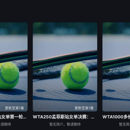
更新至第1集
更新至第1集
WTA1000多伦多站女单第一轮：马里诺VS森梅兹
WTA250孟菲斯站女单决赛：柳托娃VS维德曼诺娃
敬请期待
暂无简介，敬请期待
暂无简