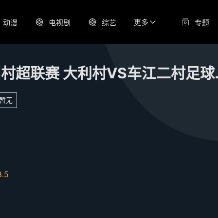
更多
动漫
电视剧
综艺
专题
贵州村超联赛 
暂无
8.5