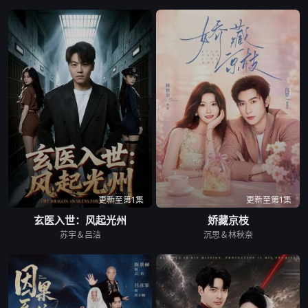
更新至第1集
更新至第1集
玄医入世：风起光州
娇藏京枝
苏宇＆吕洁
沉思＆林秋奈