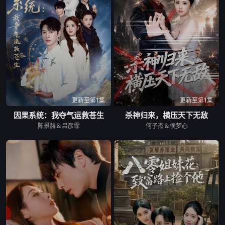
更新至第1集
更新至第1集
因果系统：我夺气运救苍生
杀神归来，横压天下无敌
陈景赫＆吕彦霏
何子杰＆侯梦心