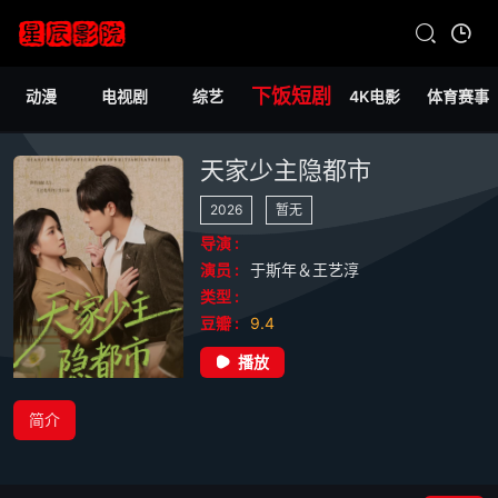
下饭短剧
动漫
电视剧
综艺
4K电影
体育赛事
天家少主隐都市
2026
暂无
导演 :
演员 :
于斯年＆王艺淳
类型 :
豆瓣 :
9.4
播放
简介