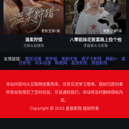
更新至第1集
更新至第1集
温柔狩猎
八零姐妹花致富路上捡个他
王楠＆赵婧祎
李蕴薇＆马若璇
友情链接：
樱花动漫
茶杯狐
美剧天堂
真不卡影院
韩剧tv
星
空影院
风车动漫
韩剧网
星辰影院
策驰影院
本站内容均从互联网收集而来，仅供交流学习使用，版权归原创者
所有如有侵犯了您的权益，尽请通知我们，本站将及时删除侵权内
容。
Copyright @ 2023 星辰影院 版权所有