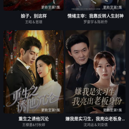
更新至第1集
更新至第1集
娘子，别这样
情绪主宰：我靠反转人生封神
王昭＆恩璟
罗豪宇＆陈昕乔
更新至第1集
更新至第1集
重生之诱他沉沦
嫌我是实习生，我亮出老板身份
王棣墨&付秋婷
沈鸿运＆刘亚倩