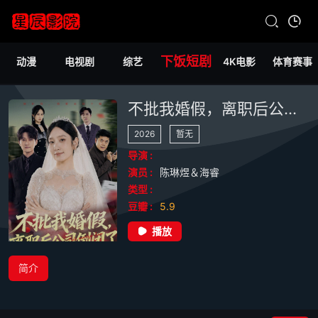
下饭短剧
动漫
电视剧
综艺
4K电影
体育赛事
不批我婚假，离职后公司倒闭了
2026
暂无
导演 :
演员 :
陈琳煜＆海睿
类型 :
豆瓣 :
5.9
播放
简介