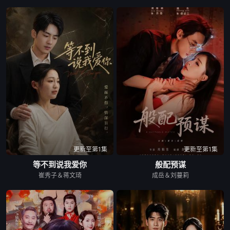
更新至第1集
更新至第1集
等不到说我爱你
般配预谋
崔秀子＆蒋文琦
成岳＆刘蔓莉