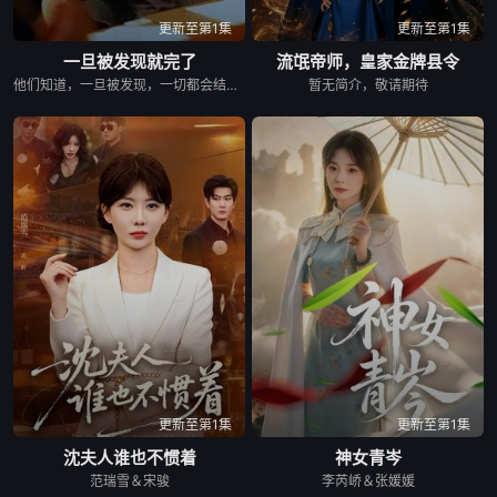
更新至第1集
更新至第1集
一旦被发现就完了
流氓帝师，皇家金牌县令
他们知道，一旦被发现，一切都会结束。 &nbsp; &nbsp; &nbsp; &nbsp; &nbsp; &nbsp; &nbsp; &nbsp; &nbsp; &nbsp; &nbsp; &nbsp; &nbsp; &nbsp; &nbsp; &nbsp; &nbsp; &nbsp; &nbsp; &nbsp; &nbsp; &nbsp; &nbsp; &nbsp; &nbsp; &nbsp; &nbsp; &nbsp; &nbsp; &nbsp; &nbsp; &nbsp; &nbsp; &nbsp; &nbsp; 一对高中情侣努力守护他们的秘密恋情， &nbsp; &nbsp; &nbsp; &nbsp; &nbsp; &nbsp; &nbsp; &nbsp; &nbsp; &nbsp; &nbsp; &nbsp; &nbsp; &nbsp; &nbsp; &nbsp; &nbsp; &nbsp; &nbsp; &nbsp; &nbsp; &nbsp; &nbsp; &nbsp; &nbsp; &nbsp; &nbsp; &nbsp; &nbsp; &nbsp; &nbsp; &nbsp; &nbsp; &nbsp; &nbsp; 在嫉妒、误解和被发现的恐惧中艰难前行。 &nbsp; &nbsp; &nbsp; &nbsp; &nbsp; &nbsp; &nbsp; &nbsp; &nbsp; &nbsp; &nbsp; &nbsp; &nbsp; &nbsp; &nbsp; &nbsp; &nbsp; &nbsp; &nbsp; &nbsp; &nbsp; &nbsp; &nbsp; &nbsp; &nbsp; &nbsp; &nbsp; &nbsp; &nbsp; &nbsp; &nbsp; &nbsp; &nbsp; &nbsp; &nbsp; 他们的爱情始于学校空无一人的体育器材室。 &nbsp; &nbsp; &nbsp; &nbsp; &nbsp; &nbsp; &nbsp; &nbsp; &nbsp; &nbsp; &nbsp; &nbsp; &nbsp; &nbsp; &nbsp; &nbsp; &nbsp; &nbsp; &nbsp; &nbsp; &nbsp; &nbsp; &nbsp; &nbsp; &nbsp; &nbsp; &nbsp; &nbsp; &nbsp; &nbsp; &nbsp; &nbsp; &nbsp; &nbsp; &nbsp; 他们立下一个约定： &nbsp; &nbsp; &nbsp; &nbsp; &nbsp; &nbsp; &nbsp; &nbsp; &nbsp; &nbsp; &nbsp; &nbsp; &nbsp; &nbsp; &nbsp; &nbsp; &nbsp; &nbsp; &nbsp; &nbsp; &nbsp; &nbsp; &nbsp; &nbsp; &nbsp; &nbsp; &nbsp; &nbsp; &nbsp; &nbsp; &nbsp; &nbsp; &nbsp; &nbsp; &nbsp; 「如果有人发现我们的关系，我们就分手。」 &nbsp; &nbsp; &nbsp; &nbsp; &nbsp; &nbsp; &nbsp; &nbsp; &nbsp; &nbsp; &nbsp; &nbsp; &nbsp; &nbsp; &nbsp; &nbsp; &nbsp; &nbsp; &nbsp; &nbsp; &nbsp; &nbsp; &nbsp; &nbsp; &nbsp; &nbsp; &nbsp; &nbsp; &nbsp; &nbsp; &nbsp; &nbsp; &nbsp; &nbsp; &nbsp; 他们相爱——却不得不隐藏。 &nbsp; &nbsp; &nbsp; &nbsp; &nbsp; &nbsp; &nbsp; &nbsp; &nbsp; &nbsp; &nbsp; &nbsp; &nbsp; &nbsp; &nbsp; &nbsp; &nbsp; &nbsp; &nbsp; &nbsp; &nbsp; &nbsp; &nbsp; &nbsp; &nbsp; &nbsp; &nbsp; &nbsp; &nbsp; &nbsp; &nbsp; &nbsp; &nbsp; &nbsp; &nbsp; 一个关于两个少年在冲突、距离与脆弱中学会爱的动人成长故事。
暂无简介，敬请期待
更新至第1集
更新至第1集
沈夫人谁也不惯着
神女青岑
范瑞雪＆宋骏
李芮峤＆张媛媛