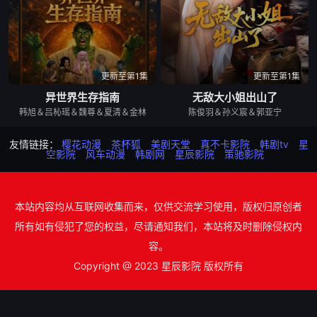
更新至第1集
更新至第1集
异世界生存指南
无敌大小姐出山了
韩旭＆吕杺瑶＆魏尊＆夏清＆金林
陈俊羽＆孙义宸＆郭亚宁
友情链接：
樱花动漫
茶杯狐
美剧天堂
真不卡影院
韩剧tv
星
空影院
风车动漫
韩剧网
星辰影院
策驰影院
本站内容均从互联网收集而来，仅供交流学习使用，版权归原创者
所有如有侵犯了您的权益，尽请通知我们，本站将及时删除侵权内
容。
Copyright @ 2023 星辰影院 版权所有