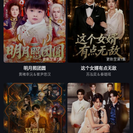
更新至第1集
更新至第1集
明月照团圆
这个女婿有点无敌
黄褚幸沅＆崔尹思汉
苏泓奕＆秦璐瑶