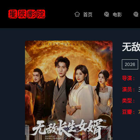
首页
电影
无
2026
导演 :
演员 :
类型 :
豆瓣 :