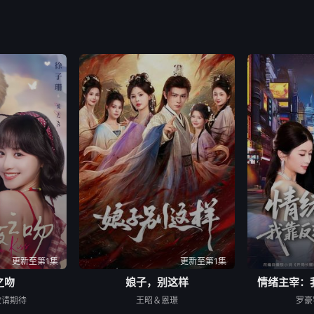
更新至第1集
更新至第1集
之吻
娘子，别这样
情绪主宰：
敬请期待
王昭＆恩璟
罗豪