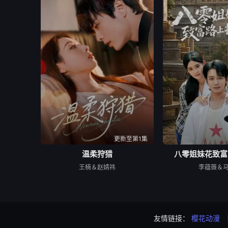
更新至第1集
温柔狩猎
八零姐妹花致富
王楠＆赵婧祎
李蕴薇＆
友情链接：
樱花动漫