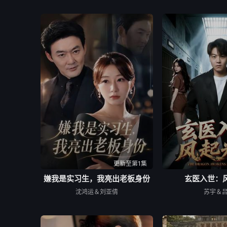
更新至第1集
嫌我是实习生，我亮出老板身份
玄医入世：
沈鸿运＆刘亚倩
苏宇＆