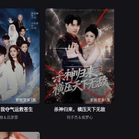
更新至第1集
更新至第1集
：我夺气运救苍生
杀神归来，横压天下无敌
赫＆吕彦霏
何子杰＆侯梦心