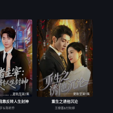
更新至第1集
更新至第1集
我靠反转人生封神
重生之诱他沉沦
宇＆陈昕乔
王棣墨&付秋婷