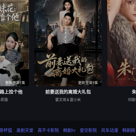
更新至第1集
更新至第1集
路上捡个他
前妻送我的离婚大礼包
马若璇
霍文琦＆雷小米
何聪
茶杯狐
美剧天堂
真不卡影院
韩剧tv
星空影院
风车动漫
韩剧网