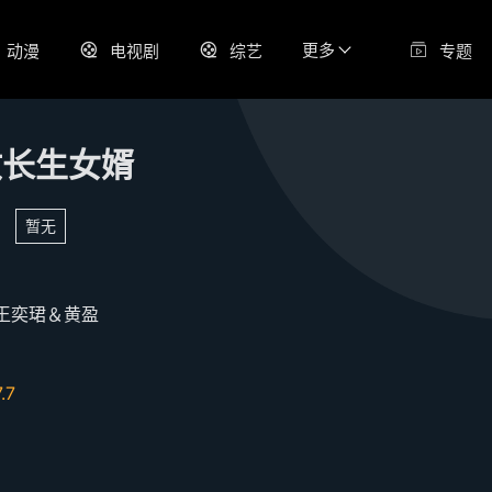
更多
动漫
电视剧
综艺
专题
敌长生女婿
暂无
王奕珺＆黄盈
7.7