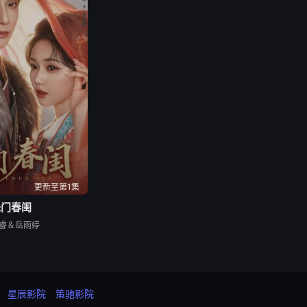
更新至第1集
朱门春闺
睿＆岳雨婷
星辰影院
策驰影院