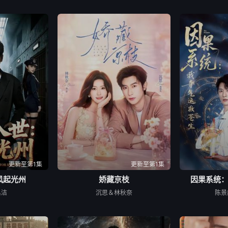
更新至第1集
更新至第1集
风起光州
娇藏京枝
因果系统
吕洁
沉思＆林秋奈
陈景