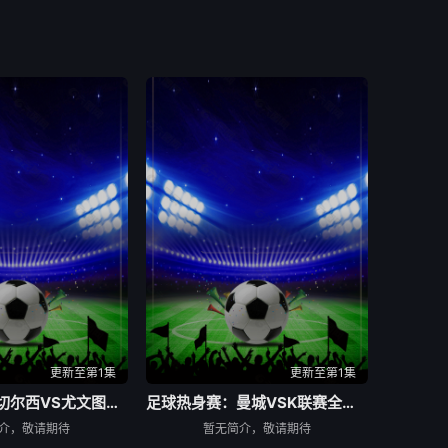
更新至第1集
更新至第1集
足球热身赛：切尔西VS尤文图斯20260805
足球热身赛：曼城VSK联赛全明星20260805
介，敬请期待
暂无简介，敬请期待