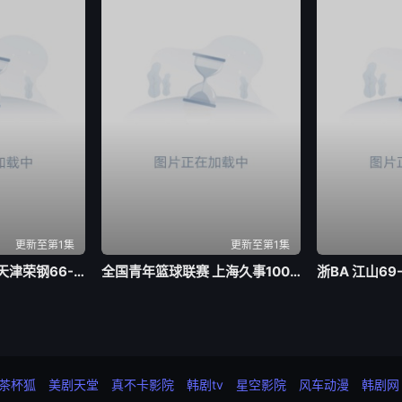
更新至第1集
更新至第1集
全国青年篮球联赛 天津荣钢66-79吉林东北虎20260804
全国青年篮球联赛 上海久事100-74浙江稠州银行20260803
茶杯狐
美剧天堂
真不卡影院
韩剧tv
星空影院
风车动漫
韩剧网