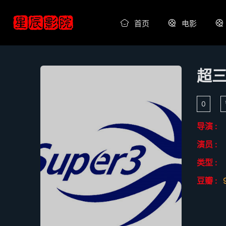
首页
电影
0
导演 :
演员 :
类型 :
豆瓣 :