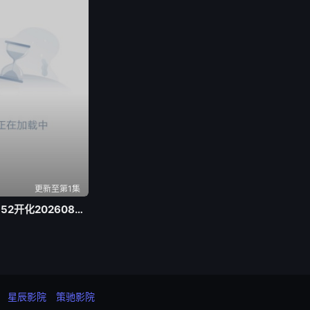
更新至第1集
浙BA 江山69-52开化20260803
星辰影院
策驰影院