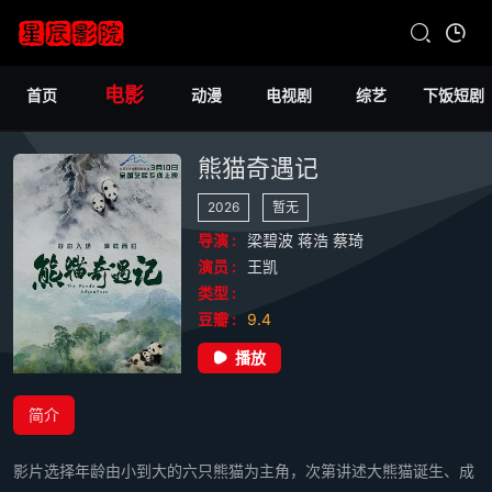
电影
首页
动漫
电视剧
综艺
下饭短剧
熊猫奇遇记
2026
暂无
导演 :
梁碧波
蒋浩
蔡琦
演员 :
王凯
类型 :
豆瓣 :
9.4
播放
简介
影片选择年龄由小到大的六只熊猫为主角，次第讲述大熊猫诞生、成