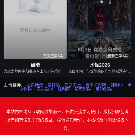
更新至第1集
更新至第1集
破暗
水怪2026
大康太师闻宇阳宴请皇上义子神策府神威将军冷啸天，席间告知他一个消息，刚刚继任北疆镇海王的薛世明遭刺客暗杀，大康名医李长生父子卷入其中，不日将斩首。冷啸天自幼在北疆长大，李长生曾对他有过救命之恩，冷啸天决定亲赴北疆。探求真相...
民国年间，与世隔绝的怪水村被湖中“水猴子”所扰。此物实为濒危水栖人猿，能模仿人言诱杀村民。少年水生幼年目睹父亲惨死其手，自此深陷恐惧。村中长老三叔公借祭祀之名行愚昧统治，以活人献祭暂息水怪，却埋下更深祸根。连年暴雨与人为侵扰激怒水猴子，袭击频发。当香兰之弟被食、其父莫叔反抗被杀，香兰决意以身献祭复仇。水生幡然觉醒，不再逃避，联合青年村民布设机关陷阱，假借献祭诱敌。恶战后水怪被擒，却于庆功夜破笼而出，血洗村庄，三叔公亦命丧其口。村民终于醒悟：迷信退让换不来平安。水生断发持叉，率众设伏，以智慧与血勇将水怪斩杀。晨光中，他与香兰相扶而立，唯有直面恐惧、团结抗争，方能驱散千年阴霾，重获新生。
友情链接：
樱花动漫
茶杯狐
美剧天堂
真不卡影院
韩剧tv
星
空影院
风车动漫
韩剧网
星辰影院
策驰影院
本站内容均从互联网收集而来，仅供交流学习使用，版权归原创者
所有如有侵犯了您的权益，尽请通知我们，本站将及时删除侵权内
容。