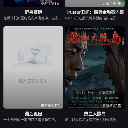
更新至第1集
更新至第1集
野兽赛跑
Trustor丑闻：瑞典金融案内幕
在反乌托邦里约热内卢废墟中，城市被阶级斗争撕裂，人们沉迷于血腥竞技。一位抵抗运动领袖为拯救妹妹免于遭遇比死亡更惨烈的命运，被迫卷入一场暴力而高风险的竞赛。
Netflix正在投资两部新的瑞典电影，其中包括Karin af Klintberg和Teresa Alldén关于瑞典最臭名昭著的生态犯罪之一的纪录片《Trustor》。在这里，约阿希姆·波斯纳走了出来，用他自己的话告诉了他关于信托丑闻的故事。卡琳·阿夫·克林特伯格问自己：“五个人怎么能骗了6亿，却仍然逍遥法外？”她在一份新闻稿中说：“是男人在欺骗这个系统，这是一个经典的猫捉老鼠游戏，金融部门也被骗了。无论这是一次聪明还是笨拙的抢劫，小偷都带着一个没有戴强盗面具或开一枪的宝箱逃走了。但也有受害者，我们不能忘记”。
更新至第1集
更新至第1集
最后孤屋
热血大陈岛
一个普通的一家四口突遭诡异变故，被困在自家房屋中超过 1000 天无法出门。在资源消耗殆尽与未知神秘威胁的双重逼迫下，一家人必须想方设法联手求生，打破这间禁锢生命的困局。
影片以大陈岛垦荒历史为创作底色，在尊重历史真实性的前提下，以年轻化、科技化的光影语言活化红色记忆，生动诠释了“艰苦创业、奋发图强、无私奉献、开拓创新”的大陈岛垦荒精神，斩获第五届亚洲国际青年电影展金兰奖“最佳AI影片”等两个奖项。