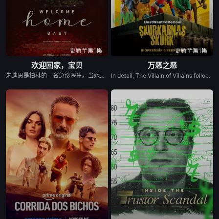
更新至第1集
更新至第1集
欢迎回家，宝贝
万恶之恶
朱迪思是柏林的一名急诊医生。当她从奥地利的一家人那里继承了一栋房子，而这家人正是她在童年时期被送给的收养家庭时，她踏上了揭开自己身世之谜的旅程。然而，这一探寻最终变成了一场噩梦般的探索，不仅揭开了过去的面纱，还深入到了她灵魂深处的黑暗地带。
In detail, The Villain of Villains follows 12-year-old rebellious Stephanie, who dreams of becoming a superhero like her late mother but fails the entrance exam to the Hero School. She gets a second chance if she infiltrates the Villain School to retrieve a powerful artefact that's been stolen. At the Villain School, her loyalty is tested, and her search leads her to the Villai...