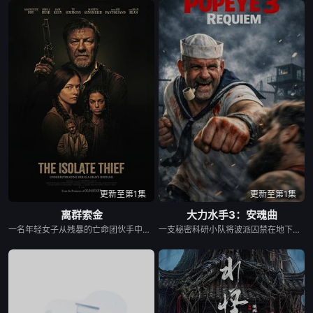
更新至第1集
更新至第1集
离群索金
大力水手3：安魂曲
一名年轻女子从残暴的亡命团伙手中劫走了一批黄金，一路逃到边境荒原深处的偏远哨站暂避。歹徒很快循着踪迹追来，迅速控制了这座孤立无援的据点，将她困在其中。致命凛冬席卷荒原，暴雪封死了所有退路，没有外援也没有退路。女子只能依靠对地形的熟悉和过人的智谋，与一众歹徒周旋博弈。在这片无人援手的荒蛮之地，活下去本身就是一场充斥着狡诈与背叛的危险游戏，而黄金，就是所有人赌上性命的筹码。
一支秘密科研小队将波派囚禁在地下军事基地，试图驯化并利用他的超人类力量，将其打造成杀伤力极强的军事武器。残酷的实验不断压榨他的身体，也持续点燃着他心底的怒火。很快实验彻底失控，被狂怒彻底吞噬的波派化身无法阻挡的狂暴怪物，挣脱束缚在基地里横冲直撞，所到之处设施尽毁、伤亡惨重。随着时间不断流逝，伤亡数字持续攀升，基地里的一名科学家必须赌上一切，阻止这头失控的怪物，阻止毁灭向外蔓延。