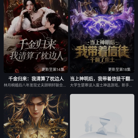
更新至第14集
更新至第18集
千金归来：我清算了枕边人
当上神明后，我带着信徒干翻了废土
林月桐婚后八年发现丈夫顾明轩联合情人苏婉、婆家图谋自家百亿林氏集团，甚至下药谋害她与外公。她结识受尽原生家庭拖累的苏洛，二人结成同盟步步反击，粉碎顾明轩夺权阴谋。案件牵扯京圈阎氏跨国洗钱黑幕，苏洛隐藏的叶家嫡长孙身世浮出，假少爷叶辰接连布局加害。林月桐与苏洛联手周旋资本博弈、连环暗算，收集完整罪证，最终扳倒阎景渊、叶辰一众反派，稳固林氏与叶氏产业，完成双向救赎。
大学生楚寒误入废土神选游戏，新手保护期即将结束，他急中生智假扮神明“太初之主”蒙混过关。凭借推理之眼解析万物，他借众神之力白嫖资源、智斗敌人，从破败礼拜堂起家，逐步收编信徒、打造浮空要塞。随着“众神养。