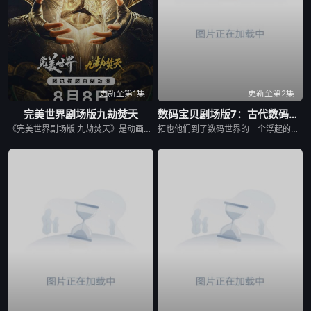
更新至第1集
更新至第2集
​完美世界剧场版九劫焚天​
数码宝贝剧场版7：古代数码兽复活
《完美世界剧场版 九劫焚天》是动画《完美世界》的第二部剧场版作品。 故事聚焦仙古纪元终极之战。祖祭灵柳神挺身而出，率众寻求希望。 荒天帝石昊以一滴真血化作分身，逆转时空降临仙古，在生死与共中寻求根除黑暗的终极之法。 黑暗大劫降下，仙古终章，悲壮奏响！
拓也他们到了数码世界的一个浮起的岛，这个岛上的人型数码精灵和兽型是完全对立的，人型的数码精灵帮助了拓也、友树和纯平，而兽型的数码精灵则协助辉二和泉，拓也和辉二竟就此打起上来，后来因其它数码精灵哭了起来而停此。人型的剑道兽，与兽型的小熊兽是好朋友，他们说起洞穴里有古代的数码精灵，认为如果仍然存在的，必定可解救这个岛。两种型态再次战争，拓也进化成炎龙兽......