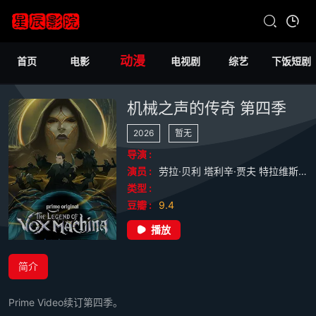
动漫
首页
电影
电视剧
综艺
下饭短剧
机械之声的传奇 第四季
2026
暂无
导演 :
演员 :
劳拉·贝利
塔利辛·贾夫
特拉维斯·威林厄姆
类型 :
豆瓣 :
9.4
播放
简介
Prime Video续订第四季。