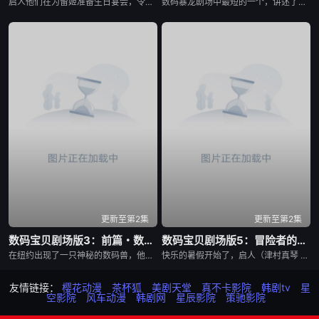
启人他们在为留姬准备生日宴会，令留姬很生气，在留姬训启人时，出现了一只奇怪的究极体数码暴龙——寄生兽！它附身在列车型完全体数码暴龙上，并且控制了留姬，打倒了妖狐兽和堕天地狱兽，还将列车型数码暴龙变成了究极体！被轻易打败后，放出无数自己的复制品，孩子们的生命危在旦夕......，此刻，真红莲形态再次出现……
数码暴龙剧场中最短的一个，讲述了亚古兽、加奥兽和拉拉兽在帮助一名被野人兽所追逐的人类小女孩之后，从她口中得知阿戈斯兽就是把大门大等人与亚古兽分开的罪魁祸首。最终在数码兽在女孩的指引下见到了阿戈斯兽......
更新至第2集
更新至第2集
数码宝贝剧场版3：前篇・数码兽飓风登陆！！后篇・超绝进化！
数码宝贝剧场版5：冒险者的战斗
在纽约出现了一只神秘的数码兽，他利用自己特殊的力量将太一、阿和、阿空、光子郎、美美、阿丈带到了一个陌生的世界。同时，在纽约的八神光和高石武发现了这只数码兽，并且看到一个美国小孩与数码兽对话之后逃走的情况。巴达兽悄悄地尾随其后，得知这个小孩要去一个叫“花场”的地方寻找“夏天的回忆”。大家赶至那里。 收到小光的电子邮件的大辅他们马上坐飞机来到了美国......
快乐的暑假开始了，启人（津村真琴 配音）为了扫墓来到了风光秀丽的冲绳，在海边，他和阿海（佐伯鹏 配音）一起救下了一位名为美波（三石琴乃 配音）的少女，后者遭到了数码兽的攻击，这些数码兽的目标，似乎是美波所携带的一台笔记本电脑，在电脑里究竟隐藏了怎样的秘密？让启人感到意外的是，美波的遇险催生了数码宝贝石狮兽（津久井教生 配音）的诞生，它的使命为何？ 启人发现，在风靡全球的电子宠物V-Pet背后，隐藏着一个惊人的秘密，贪婪邪恶的曼法斯兽企图通过虚拟的数码兽摧毁人类世界，实现它建立数码世界的野心。面对强大的对手，启人和朋友们该何去何从？
友情链接：
樱花动漫
茶杯狐
美剧天堂
真不卡影院
韩剧tv
星
空影院
风车动漫
韩剧网
星辰影院
策驰影院