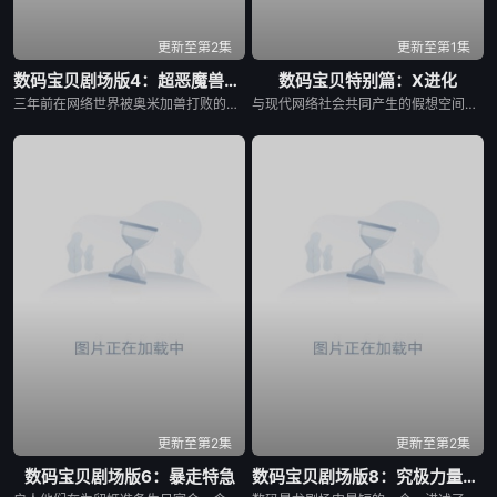
更新至第2集
更新至第1集
数码宝贝剧场版4：超恶魔兽的反击
数码宝贝特别篇：X进化
三年前在网络世界被奥米加兽打败的超恶魔兽重生，并不断地产生自己的婴儿期，婴儿期的超恶魔兽通过手机、电脑等入侵现实世界，在现实世界形成数码蛋，最后超恶魔兽出现在现实世界，连最强的奥米加兽被打败。。。。
与现代网络社会共同产生的假想空间「数码世界」，诞生了数位生命体「数码兽」，主机「世界树」管理这个世界的全部。不过、为了建立新数码世界而要除去发展很久的这个世界的同时、「世界树」发动「Ｘ计划」要除去所有的数码兽…现在，数码世界史上最大的危机逼近了！拥有「Ｘ抗体」的多路兽及它的朋友们，应该如何应对呢？
更新至第2集
更新至第2集
数码宝贝剧场版6：暴走特急
数码宝贝剧场版8：究极力量！爆裂模式发动