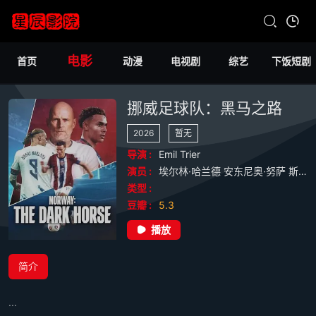
电影
首页
动漫
电视剧
综艺
下饭短剧
挪威足球队：黑马之路
2026
暂无
导演 :
Emil
Trier
演员 :
埃尔林·哈兰德
安东尼奥·努萨
斯塔勒·索尔巴肯
类型 :
豆瓣 :
5.3
播放
简介
...