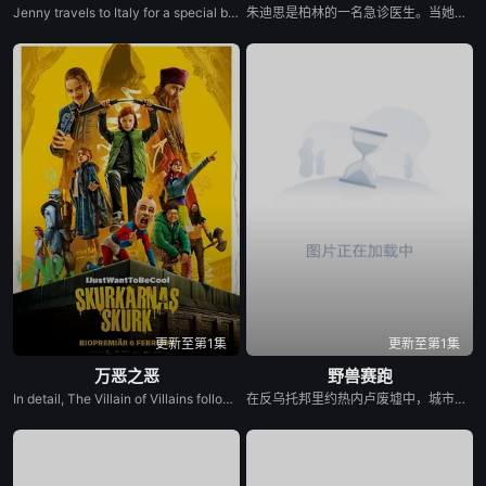
Jenny travels to Italy for a special bottle of wine for her sister&#39;s wedding. She meets Arrigo, also looking for the famous &quot;Love Wine&quot; and together their search leads to a love of their own.
朱迪思是柏林的一名急诊医生。当她从奥地利的一家人那里继承了一栋房子，而这家人正是她在童年时期被送给的收养家庭时，她踏上了揭开自己身世之谜的旅程。然而，这一探寻最终变成了一场噩梦般的探索，不仅揭开了过去的面纱，还深入到了她灵魂深处的黑暗地带。
更新至第1集
更新至第1集
万恶之恶
野兽赛跑
In detail, The Villain of Villains follows 12-year-old rebellious Stephanie, who dreams of becoming a superhero like her late mother but fails the entrance exam to the Hero School. She gets a second chance if she infiltrates the Villain School to retrieve a powerful artefact that's been stolen. At the Villain School, her loyalty is tested, and her search leads her to the Villai...
在反乌托邦里约热内卢废墟中，城市被阶级斗争撕裂，人们沉迷于血腥竞技。一位抵抗运动领袖为拯救妹妹免于遭遇比死亡更惨烈的命运，被迫卷入一场暴力而高风险的竞赛。