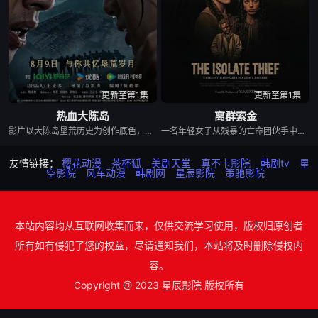
更新至第1集
更新至第1集
热血大陈岛
离群索金
影片以大陈岛垦荒历史为创作底色，在尊重历史真实性的前提下，以年轻化、科技化的光影语言活化红色记忆，生动诠释了“艰苦创业、奋发图强、无私奉献、开拓创新”的大陈岛垦荒精神，斩获第五届亚洲国际青年电影展金兰奖“最佳AI影片”等两个奖项。
一名年轻女子从残暴的亡命团伙手中劫走了一批黄金，一路逃到边境荒原深处的偏远哨站暂避。歹徒很快循着踪迹追来，迅速控制了这座孤立无援的据点，将她困在其中。致命凛冬席卷荒原，暴雪封死了所有退路，没有外援也没有退路。女子只能依靠对地形的熟悉和过人的智谋，与一众歹徒周旋博弈。在这片无人援手的荒蛮之地，活下去本身就是一场充斥着狡诈与背叛的危险游戏，而黄金，就是所有人赌上性命的筹码。
友情链接：
樱花动漫
茶杯狐
美剧天堂
真不卡影院
韩剧tv
星
空影院
风车动漫
韩剧网
星辰影院
策驰影院
本站内容均从互联网收集而来，仅供交流学习使用，版权归原创者
所有如有侵犯了您的权益，尽请通知我们，本站将及时删除侵权内
容。
Copyright @ 2023 星辰影院 版权所有