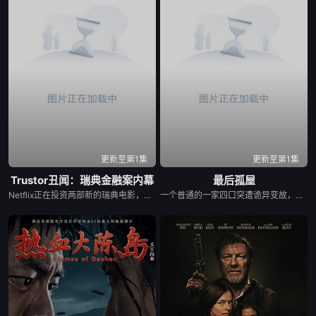
更新至第1集
更新至第1集
Trustor丑闻：瑞典金融案内幕
最后孤屋
Netflix正在投资两部新的瑞典电影，其中包括Karin af Klintberg和Teresa Alldén关于瑞典最臭名昭著的生态犯罪之一的纪录片《Trustor》。在这里，约阿希姆·波斯纳走了出来，用他自己的话告诉了他关于信托丑闻的故事。卡琳·阿夫·克林特伯格问自己：“五个人怎么能骗了6亿，却仍然逍遥法外？”她在一份新闻稿中说：“是男人在欺骗这个系统，这是一个经典的猫捉老鼠游戏，金融部门也被骗了。无论这是一次聪明还是笨拙的抢劫，小偷都带着一个没有戴强盗面具或开一枪的宝箱逃走了。但也有受害者，我们不能忘记”。
一个普通的一家四口突遭诡异变故，被困在自家房屋中超过 1000 天无法出门。在资源消耗殆尽与未知神秘威胁的双重逼迫下，一家人必须想方设法联手求生，打破这间禁锢生命的困局。