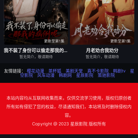
更新至第1集
更新至第1集
我不装了身份可以偷走那我的病例呢
月老劝合我劝分
暂无简介，敬请期待
暂无简介，敬请期待
友情链接：
樱花动漫
茶杯狐
美剧天堂
真不卡影院
韩剧tv
星
空影院
风车动漫
韩剧网
星辰影院
策驰影院
本站内容均从互联网收集而来，仅供交流学习使用，版权归原创者
所有如有侵犯了您的权益，尽请通知我们，本站将及时删除侵权内
容。
Copyright @ 2023 星辰影院 版权所有