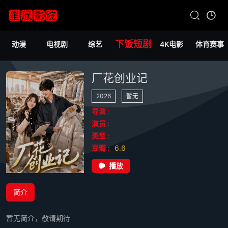
下饭短剧
动漫
电视剧
综艺
4K电影
体育赛事
厂花创业记
2026
暂无
导演 :
演员 :
类型 :
豆瓣 :
6.6
播放
简介
暂无简介，敬请期待