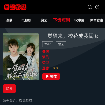
下饭短剧
动漫
电视剧
综艺
4K电影
体育赛事
一觉醒来，校花成我闺女
2026
暂无
导演 :
演员 :
类型 :
豆瓣 :
6.3
播放
简介
暂无简介，敬请期待