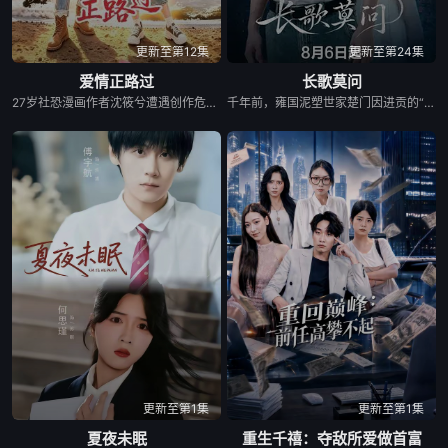
更新至第12集
更新至第24集
爱情正路过
长歌莫问
27岁社恐漫画作者沈筱兮遭遇创作危机与健康难题，身心陷入低谷，独自前往昆明开启告别之旅。途中她遇见热忱善良的彝族巴士司机木萨，春城美景、浓郁民族风情与木萨长久的陪伴，慢慢抚平她内心阴霾，唤醒创作灵感。她以二人相遇为蓝本创作漫画《爱情正路过》，在现实与笔下故事交织间完成自我救赎。剧集融合彝绣、扎染等云南非遗，聚焦心理困境、职业焦虑等现实话题，跳出俗套甜宠叙事，传递自愈重生的力量，入选“跟着微短剧去旅行”推荐剧目。
千年前，雍国泥塑世家楚门因进贡的“十二生肖”离奇流血炸裂，惨遭满门流放，楚父以死鸣冤。楚家大小姐楚梓鸢带着滔天恨意，在屠刀落地的瞬间，灵魂跨越千年，附身到了与她容貌一模一样的女大学生——楚长歌的身上。命运的齿轮再次转动... &nbsp; &nbsp; &nbsp; &nbsp; &nbsp; &nbsp; &nbsp; &nbsp; &nbsp; &nbsp; &nbsp; &nbsp; &nbsp; &nbsp; &nbsp; &nbsp; &nbsp; &nbsp; &nbsp; &nbsp; &nbsp; &nbsp; &nbsp; &nbsp; &nbsp; &nbsp; &nbsp; &nbsp; &nbsp; &nbsp; &nbsp; &nbsp; &nbsp; &nbsp; &nbsp; 重生后，她惊觉现任男友陈莫问竟与前世仇人南辰面貌如一。面对这张令她切齿又心动的“仇人脸”，楚梓鸢在复仇执念与现实温情间反复横跳，与陈莫问展开了一段亦敌亦友、极限拉扯的宿命羁绊。 &nbsp; &nbsp; &nbsp; &nbsp; &nbsp; &nbsp; &nbsp; &nbsp; &nbsp; &nbsp; &nbsp; &nbsp; &nbsp; &nbsp; &nbsp; &nbsp; &nbsp; &nbsp; &nbsp; &nbsp; &nbsp; &nbsp; &nbsp; &nbsp; &nbsp; &nbsp; &nbsp; &nbsp; &nbsp; &nbsp; &nbsp; &nbsp; &nbsp; &nbsp; &nbsp; 与此同时，围绕楚门遗作“泥塑坐虎”的夺宝大战爆发，各方势力意图夺取其中暗藏的密集《天工开物》。在阴谋环伺的全国泥塑大赛中，面对对手的投毒陷害与技术封锁，楚长歌与陈莫问最终放下成见，携手破局。他们利用硬核化学原理强势拆穿延续千年的“流血”骗局，在惊险的博弈中不仅守护了家族命脉，更揭开了当年背叛背后的深情真相。最终，这份执念化为大爱，楚门非遗技艺在两人的共同守护下，跨越千年焕发出全新生机。
更新至第1集
更新至第1集
夏夜未眠
重生千禧：夺敌所爱做首富