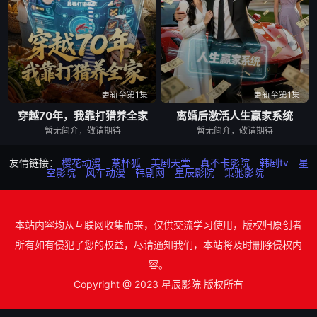
更新至第1集
更新至第1集
穿越70年，我靠打猎养全家
离婚后激活人生赢家系统
暂无简介，敬请期待
暂无简介，敬请期待
友情链接：
樱花动漫
茶杯狐
美剧天堂
真不卡影院
韩剧tv
星
空影院
风车动漫
韩剧网
星辰影院
策驰影院
本站内容均从互联网收集而来，仅供交流学习使用，版权归原创者
所有如有侵犯了您的权益，尽请通知我们，本站将及时删除侵权内
容。
Copyright @ 2023 星辰影院 版权所有