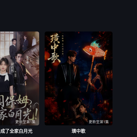
更新至第1集
更新至第1集
，成了全家白月光
璜中歌