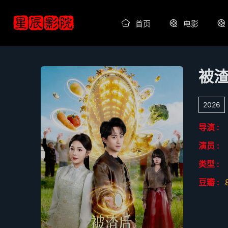
首页
电影
被
2026
导演 :
演员 :
类型 :
豆瓣 :