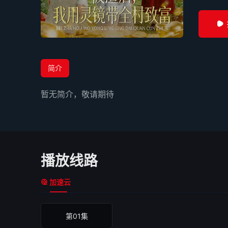
简介
暂无简介，敬请期待
播放线路
加速云
第01集