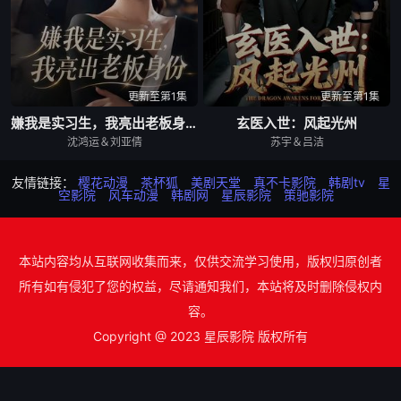
更新至第1集
更新至第1集
嫌我是实习生，我亮出老板身份
玄医入世：风起光州
沈鸿运＆刘亚倩
苏宇＆吕洁
友情链接：
樱花动漫
茶杯狐
美剧天堂
真不卡影院
韩剧tv
星
空影院
风车动漫
韩剧网
星辰影院
策驰影院
本站内容均从互联网收集而来，仅供交流学习使用，版权归原创者
所有如有侵犯了您的权益，尽请通知我们，本站将及时删除侵权内
容。
Copyright @ 2023 星辰影院 版权所有