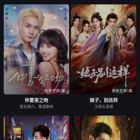
更新至第1集
更新至第1集
仲夏夜之吻
娘子，别这样
暂无简介，敬请期待
王昭＆恩璟