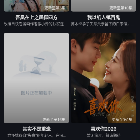
更新至第6集
更新至第10集
吾凰在上之凤御四方
我以纸人镇百鬼
改编自快看漫画作者嗷小泽的独家连载漫画《吾凰在上》。 现代少女奚圆（姜贞羽 饰）因意外踏入玄机界，继而卷入虎云国内乱的漩涡，身陷重重危机，而在一次次险象环生中，奚圆的真实身份逐渐浮出水面，她体内的凤凰神力也在机缘巧合下被激发觉醒。肩负整个玄机界安危的奚圆将个人的生死抛之脑后挺身而出，勇敢地向至高的神律挑战，并最终凭借自身的聪慧与坚韧守护了玄机界的苍生。
苏木继承了失踪父亲留下的白事馆，本想低调扎纸维生，却因一具流血的新娘纸人卷入了一场跨越十年的惊天阴谋。这纸人身上，竟贴着父亲消失前的绝命符箓。为了寻找父亲，苏木手持家传罗盘，独闯古镇鬼婚宴，掌扇招魂神棍。深陷租界纸域大楼，反杀吸血资本家。最终踏入生人勿近的封门村，揭开百人活尸背后的血泪冤案。随着三块罗盘碎片合一，当年的背叛者，父亲的结拜兄弟王叔现身夺宝。王叔布下万怨噬魂阵，欲将苏木炼成杀戮傀儡。生死关头，苏木觉醒苏家至高血脉，融合父亲残魂，引九霄神雷荡平邪祟。你以为苏家扎的是纸，不，扎的是这世间的公道。从此，苏木手持罗盘，行走阴阳，开启了一段热血又诡异的捉鬼传奇。
更新至第16集
更新至第1集
其实不是重逢
喜欢你2026
一群怀揣各自“失意”的年轻人，在沿海小城南安相遇相知，他们决心各展所长创办旅行社。他们以当地的特色人文与美食为引，用真诚与创意打动游客。尽管在创业路上笑料百出，但他们也渐渐褪去青涩，逐渐打响“成功旅行社”的品牌。从“冤家”互怼到甜蜜携手，“成功小分队”不仅在南安扎根了事业，更收获了惺惺相惜的友情与双向奔赴的爱情。
暂无简介，敬请期待