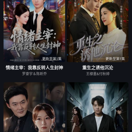
更新至第1集
更新至第1集
情绪主宰：我靠反转人生封神
重生之诱他沉沦
罗豪宇＆陈昕乔
王棣墨&付秋婷