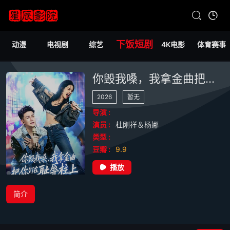
下饭短剧
动漫
电视剧
综艺
4K电影
体育赛事
你毁我嗓，我拿金曲把你钉在耻辱柱上
2026
暂无
导演 :
演员 :
杜刚祥＆杨娜
类型 :
豆瓣 :
9.9
播放
简介