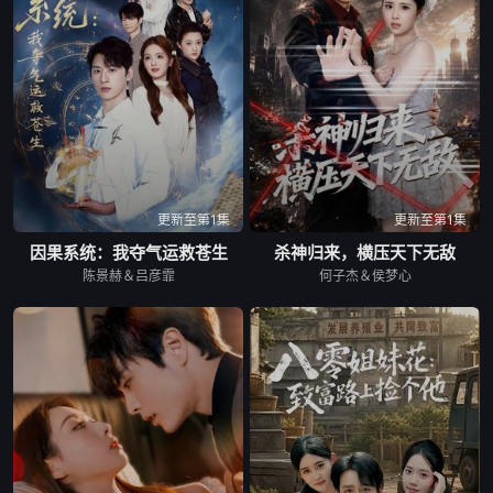
更新至第1集
更新至第1集
因果系统：我夺气运救苍生
杀神归来，横压天下无敌
陈景赫＆吕彦霏
何子杰＆侯梦心