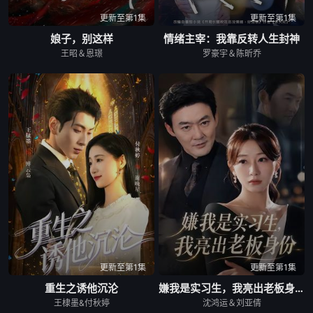
更新至第1集
更新至第1集
娘子，别这样
情绪主宰：我靠反转人生封神
王昭＆恩璟
罗豪宇＆陈昕乔
更新至第1集
更新至第1集
重生之诱他沉沦
嫌我是实习生，我亮出老板身份
王棣墨&付秋婷
沈鸿运＆刘亚倩