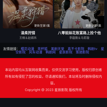
更新至第1集
更新至第1集
温柔狩猎
八零姐妹花致富路上捡个他
王楠＆赵婧祎
李蕴薇＆马若璇
友情链接：
樱花动漫
茶杯狐
美剧天堂
真不卡影院
韩剧tv
星
空影院
风车动漫
韩剧网
星辰影院
策驰影院
本站内容均从互联网收集而来，仅供交流学习使用，版权归原创者
所有如有侵犯了您的权益，尽请通知我们，本站将及时删除侵权内
容。
Copyright @ 2023 星辰影院 版权所有