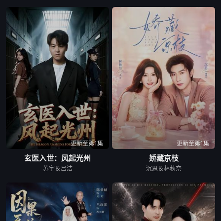
更新至第1集
更新至第1集
玄医入世：风起光州
娇藏京枝
苏宇＆吕洁
沉思＆林秋奈