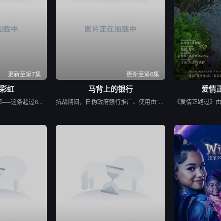
更新至第7集
更新至第6集
彩虹
马背上的银行
爱情正
政府宣布即将重建彩虹邨──这条超过60年的名牌屋邨，满载香港情怀，是几代人的成长与回忆。 剧集以七个发生在彩虹之下、细腻动人的小故事，编写各种情感与遗憾，建构香港人的屋邨情怀，当中由不同人物串连不同故事，阡陌交错，并在当中穿插彩虹邨进入倒数的命运，引发现实共鸣。 七个故事包括了亲情、友情、爱情、甚至奇情： （一）彩虹邨的上海理发厅金牌夫妻档，决心面对恩爱背后藏着而难以启齿的秘密； （二）由母亲一手带大的区家三姐弟，因积聚多年的心结而搞出搬迁前的分⼾风波； （三）由小玩到大的彩虹三姊妹淘因为成长而各走各路； （四）离开彩虹邨多年的男生重遇面目全非的初恋女生，两日在人生低谷中寻回彼此初心； （五）屋邨中女恋上国外大厨，但无论是彩虹邨还是关系，都有敌不过的限期； （六）一对由1962年彩虹邨落成便认识的好兄弟，看着一代代人离开，到现在，他们也要面对儿女移民的抉择；以及 （七）一对怨恨极深的父子情，如何在彩虹邨清拆前、在父亲生命最后的限期内，重拾和面对彼此关系⋯⋯ 彩虹邨有期限，人与人的关系也有期限，但因为有了期限，我们才更加珍惜；地方会改变，但当中的人情却永留心中。
抗战期间，日伪政府强行推广、使用由“中国准备银行”发行的伪钞货币。根据党中央指示，高景波、徐邵梁、孙希光和黄鹰等人开始筹备建立冀南银行，手艺人张宝田在共产党人的感召下承担起印刷冀南币的使命。1939年，冀南银行正式宣布成立，此后不断遭受到日军和国民党反动派的阻挠镇压和围剿，邢台人民为了保护冀南银行付出了英勇牺牲。冀南银行的同志们在邢台人民的帮助下一次次瓦解了日军的阴谋，他们用生命保护银行资产，在烽火硝烟中坚持开展业务，在这场金融战争中取得了胜利。