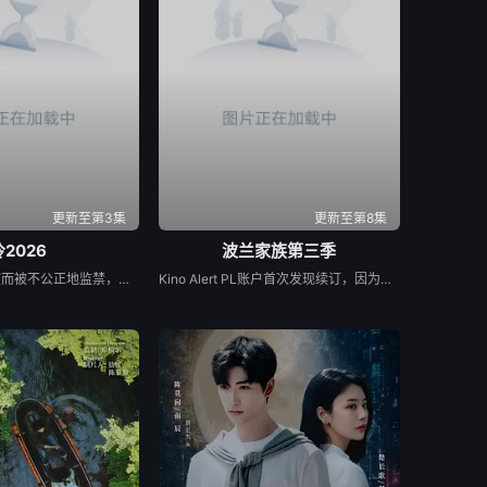
更新至第3集
更新至第8集
冷2026
波兰家族第三季
热尼亚因一起事故而被不公正地监禁，她的丈夫和6岁的女儿在事故中死亡。这起事故的真正罪魁祸首是富家子弟，他们强大的父母“帮助”法院做出了“正确”的决定。在监狱里，热尼亚意外地拯救了一个有影响力的囚犯————亚娜，因为谋杀而服刑的女囚。出于感激，她教热尼亚如何变得更加强大，并帮助她越狱。重获自由后，热尼亚从雅娜那里获得了大笔财富，由此对那些曾经的敌人展开了正义的复仇……
Kino Alert PL账户首次发现续订，因为他们注意到该系列已向波兰电影学院（Polski Institut Sztuki Filmowej）申请了当地资金，要求获得超过200万美元（770万波兰兹罗提）的资金，并获得了批准。Netflix于4月2日正式确认了这一消息，并在社交媒体上发布了一篇帖子，确认续订第三季，并表示该剧将于2026年上映。