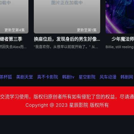
更新至第4集
更新至第1集
继者第三季
换座位后，发现身后的男生好像喜欢我
少年魔法师
Billie在第二季结束时仍然因失去Alex而感到震惊，她发现拯救母亲的唯一方法就是与失散多年的父亲团聚。当她的家人联合起来寻找亚历克斯时，比利意识到他们的联合力量是俄罗斯人击败困扰他们的邪恶的唯一途径。
“我喜欢你，从很早以前就开始了。” 从换座位开始⁉︎ 性格完全相反的两人，恋爱即将展开！！ “我喜欢你。” 极其平凡的高中生·间山晴（小西詠斗 饰），因从后排传过来的纸上写着一句告白而受到冲击。 没想到，写这句话的人竟是班上中心人物、超级大帅哥·朝宫光星（元之介 饰）。 “这不是写给我的吧？”虽然心里怀疑，但朝宫干脆地回答道：“就是写给间山的。” 不仅如此，他过分沉重的爱意还一天比一天升温！？ “我忍不住了，因为我已经忍耐很久了。” “我一直都想这样做。” 从开头到结尾，尊贵感MAX！！ 对爱情勇往直前的头号人气男生 × 超纯情懵懂男生的青春BL♡
茶杯狐
美剧天堂
真不卡影院
韩剧tv
星空影院
风车动漫
韩剧网
交流学习使用，版权归原创者所有如有侵犯了您的权益，尽请通
Copyright @ 2023 星辰影院 版权所有