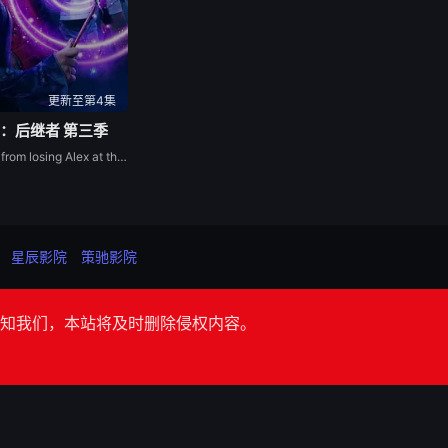
更新至第4集
：后继者 第三季
Billie, still reeling from losing Alex at the end of Season 2, discovers that the only way to rescue her mother is to reunite with her long-lost father. As her family bands together to find Alex, Billie realizes that their combined power is the only way the Russos can defeat the evil plaguing them.
星辰影院
策驰影院
知我们，本站将及时删除侵权内容。