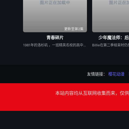
更新至第2集
青春碎片
少年魔法师：后
1981年的洛杉矶 ，一班精英名校的高中生原本过住灿烂生活，直至一位神秘转校生出现。与此同时，专门猎杀青少年的连环杀人魔“The Trawler”在市内肆虐，令似乎美好的青春岁月，瞬间变成挥之不去的梦...
友情链接：
樱花动漫
本站内容均从互联网收集而来，仅供