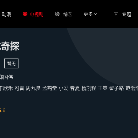
更多
动漫
电视剧
综艺
专题
城奇探
暂无
郄国伟
于欣禾
冯雷
周九良
孟鹤堂
小爱
春夏
杨凯程
王策
翟子路
范湉
5.6