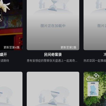
更新至第4集
更新至第2集
盛开
民间奇案录
敬请期待
患有妄想症的警察张天盛遇上一起离奇的神像杀人事件，勘案过程中，牵引出“婴胎报仇”，“娘娘索命”等一连串妖异事件，张天盛虽被种种诡怪幻象阻碍，却坚信这是藏在迷信后的人为诡计，勇于向封建传统宣战，敢于破除流传已久的迷信糟粕，最终，在战胜妄想症的同时，成功还原真相，伸张正义。