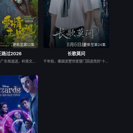
更新至第12集
更新至第24集
路过2026
长歌莫问
《爱情正路过》由广东局选送，岭南文化传媒（广东）有限公司出品，10分钟*12集，取景地为云南昆明滇池、海埂大坝等，讲述了两个性格迥异、生活经历不同的都市青年男女，在昆明旅行中彼此治愈与成长的爱情故事，展现了昆明文旅、非遗、少数民族文化等元素。
千年前，雍国泥塑世家楚门因进贡的“十二生肖”离奇流血炸裂，惨遭满门流放，楚父以死鸣冤。楚家大小姐楚梓鸢带着滔天恨意，在屠刀落地的瞬间，灵魂跨越千年，附身到了与她容貌一模一样的女大学生——楚长歌的身上。命运的齿轮再次转动... 重生后，她惊觉现任男友陈莫问竟与前世仇人南辰面貌如一。面对这张令她切齿又心动的“仇人脸”，楚梓鸢在复仇执念与现实温情间反复横跳，与陈莫问展开了一段亦敌亦友、极限拉扯的宿命羁绊。 与此同时，围绕楚门遗作“泥塑坐虎”的夺宝大战爆发，各方势力意图夺取其中暗藏的密集《天工开物》。在阴谋环伺的全国泥塑大赛中，面对对手的投毒陷害与技术封锁，楚长歌与陈莫问最终放下成见，携手破局。他们利用硬核化学原理强势拆穿延续千年的“流血”骗局，在惊险的博弈中不仅守护了家族命脉，更揭开了当年背叛背后的深情真相。最终，这份执念化为大爱，楚门非遗技艺在两人的共同守护下，跨越千年焕发出全新生机。