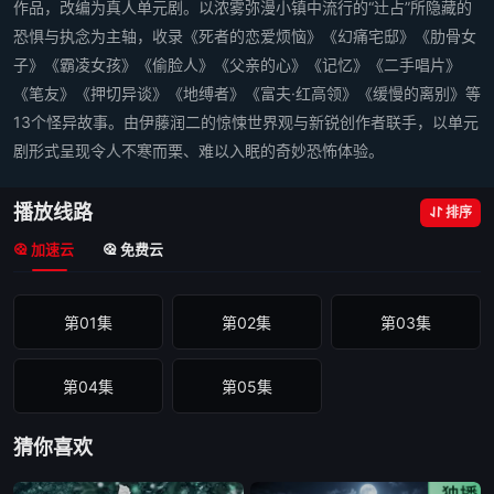
作品，改编为真人单元剧。以浓雾弥漫小镇中流行的“辻占”所隐藏的
恐惧与执念为主轴，收录《死者的恋爱烦恼》《幻痛宅邸》《肋骨女
子》《霸凌女孩》《偷脸人》《父亲的心》《记忆》《二手唱片》
《笔友》《押切异谈》《地缚者》《富夫·红高领》《缓慢的离别》等
13个怪异故事。由伊藤润二的惊悚世界观与新锐创作者联手，以单元
剧形式呈现令人不寒而栗、难以入眠的奇妙恐怖体验。
播放线路
排序
加速云
免费云
第01集
第02集
第03集
第04集
第05集
猜你喜欢