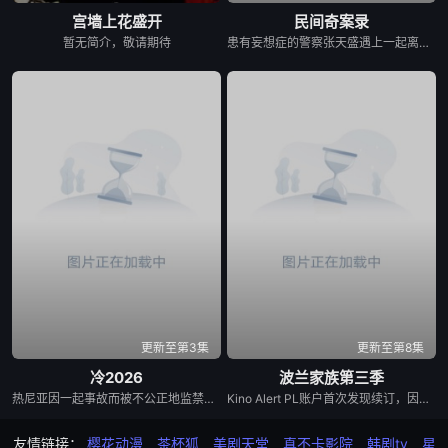
宫墙上花盛开
民间奇案录
暂无简介，敬请期待
患有妄想症的警察张天盛遇上一起离奇的神像杀人事件，勘案过程中，牵引出“婴胎报仇”，“娘娘索命”等一连串妖异事件，张天盛虽被种种诡怪幻象阻碍，却坚信这是藏在迷信后的人为诡计，勇于向封建传统宣战，敢于破除流传已久的迷信糟粕，最终，在战胜妄想症的同时，成功还原真相，伸张正义。
更新至第3集
更新至第8集
冷2026
波兰家族第三季
热尼亚因一起事故而被不公正地监禁，她的丈夫和6岁的女儿在事故中死亡。这起事故的真正罪魁祸首是富家子弟，他们强大的父母“帮助”法院做出了“正确”的决定。在监狱里，热尼亚意外地拯救了一个有影响力的囚犯————亚娜，因为谋杀而服刑的女囚。出于感激，她教热尼亚如何变得更加强大，并帮助她越狱。重获自由后，热尼亚从雅娜那里获得了大笔财富，由此对那些曾经的敌人展开了正义的复仇……
Kino Alert PL账户首次发现续订，因为他们注意到该系列已向波兰电影学院（Polski Institut Sztuki Filmowej）申请了当地资金，要求获得超过200万美元（770万波兰兹罗提）的资金，并获得了批准。Netflix于4月2日正式确认了这一消息，并在社交媒体上发布了一篇帖子，确认续订第三季，并表示该剧将于2026年上映。
友情链接：
樱花动漫
茶杯狐
美剧天堂
真不卡影院
韩剧tv
星