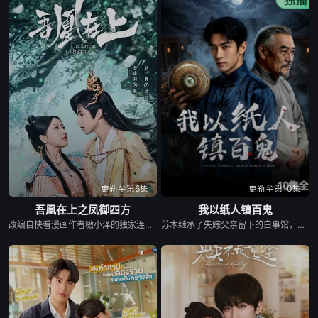
更新至第6集
更新至第10集
吾凰在上之凤御四方
我以纸人镇百鬼
改编自快看漫画作者嗷小泽的独家连载漫画《吾凰在上》。 现代少女奚圆（姜贞羽 饰）因意外踏入玄机界，继而卷入虎云国内乱的漩涡，身陷重重危机，而在一次次险象环生中，奚圆的真实身份逐渐浮出水面，她体内的凤凰神力也在机缘巧合下被激发觉醒。肩负整个玄机界安危的奚圆将个人的生死抛之脑后挺身而出，勇敢地向至高的神律挑战，并最终凭借自身的聪慧与坚韧守护了玄机界的苍生。
苏木继承了失踪父亲留下的白事馆，本想低调扎纸维生，却因一具流血的新娘纸人卷入了一场跨越十年的惊天阴谋。这纸人身上，竟贴着父亲消失前的绝命符箓。为了寻找父亲，苏木手持家传罗盘，独闯古镇鬼婚宴，掌扇招魂神棍。深陷租界纸域大楼，反杀吸血资本家。最终踏入生人勿近的封门村，揭开百人活尸背后的血泪冤案。随着三块罗盘碎片合一，当年的背叛者，父亲的结拜兄弟王叔现身夺宝。王叔布下万怨噬魂阵，欲将苏木炼成杀戮傀儡。生死关头，苏木觉醒苏家至高血脉，融合父亲残魂，引九霄神雷荡平邪祟。你以为苏家扎的是纸，不，扎的是这世间的公道。从此，苏木手持罗盘，行走阴阳，开启了一段热血又诡异的捉鬼传奇。