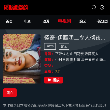
电视剧
首页
电影
动漫
综艺
下饭短剧
怪奇-伊藤润二令人彻夜难眠的奇异故事
2026
暂无
导演 :
下津优太
山田笃宏
近藤亮太
演员 :
中村里帆
圆井湾
坂元爱登
山崎七海
类型 :
豆瓣 :
7.7
播放
简介
本作精选日本知名恐怖漫画家伊藤润二笔下充满独特疯狂气息的经典