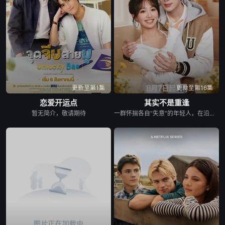
更新至第1集
更新至第16集
恋爱开运点
其实不是重逢
暂无简介，敬请期待
一群怀揣各自“失意”的年轻人，在沿海小城南安相遇相知，他们决心各展所长创办旅行社。他们以当地的特色人文与美食为引，用真诚与创意打动游客。尽管在创业路上笑料百出，但他们也渐渐褪去青涩，逐渐打响“成功旅行社”的品牌。从“冤家”互怼到甜蜜携手，“成功小分队”不仅在南安扎根了事业，更收获了惺惺相惜的友情与双向奔赴的爱情。