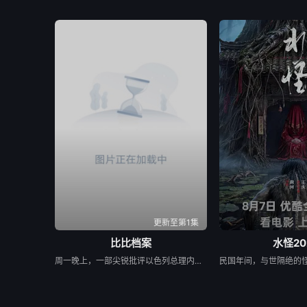
更新至第1集
比比档案
水怪20
周一晚上，一部尖锐批评以色列总理内塔尼亚胡(Benjamin Netanyahu)的纪录片在多伦多一所爆满的房子前首映，这是TIFF历史上最具爆炸性的纪录片之一，尽管内塔尼亚胡做了最后的努力加以阻止。 由亚历克斯·吉布尼(Alex Gibney)制作、亚历克西斯·布鲁姆(Alexis Bloom)执导的《比比档案》(Bibi Files)包含了内塔尼亚胡因腐败指控接受以色列警方审讯的从未公开的视频，这一调查导致内塔尼亚胡在2019年被起诉。在去年年底泄露给吉布尼的一段视频中，可以看到内塔尼亚胡与审讯人员发生争执，否认他不当接受了包括好莱坞制片人阿农·米尔坎和拉斯维加斯赌场大亨谢尔登·阿德尔森在内的富有支持者的昂贵礼物。警方讯问米尔坎、阿德尔森以及内塔尼亚胡的妻子萨拉和长子亚伊尔的视频也被泄露给吉布尼，并在纪录片中占据重要位置。 周一早些时候，耶路撒冷地方法院驳回了内塔尼亚胡将该片从TIFF放映名单上撤下的企图。总理在诉讼中称，在影片中出演的调查记者、纪录片制片人之一拉维夫·德鲁克(Raviv Drucker)泄露视频违反了以色列法律。但没有证据表明德鲁克是泄密的幕后主使，在首映后，吉布尼明确表示，他不会确定是谁给了他这些材料。在这一点上，他只会说，“一个线人来找我说，‘我有一些录像带’——你在这里看到的审讯视频——‘我想你会对它们感兴趣，也许你可以把它们拍成电影。’”这是在2023年末。我找到了。我看着他们，印象非常深刻。”他说，后来他找了布鲁姆来导演这部电影，布鲁姆曾与他合作过之前的项目。 在纪录片中看到的视频中，紧张的内塔尼亚胡僵硬地坐在桌子后面，面对着至少三名审讯者。当被问及他是否强迫朋友们用高级香槟和顶级雪茄(每盒1000美元)奖励他，以及他是否知道他的妻子收到了米尔坎送的价值4.2万美元的宝石手镯作为礼物时，他经常回答:“我不记得了”。(在影片后期，内塔尼亚胡的朋友谈到他对人名和细节的惊人记忆，含蓄地质疑他在审讯过程中的诚实程度)。 为了这部电影，布鲁姆采访了记者德鲁克，以及其他反对内塔尼亚胡右翼政治的以色列知名人士，还有总理的前家庭工作人员，甚至还有一位老朋友变成的批评者，他说内塔尼亚胡“左倾右倾”。这些观察人士不仅指责内塔尼亚胡严重腐败，还声称他对以色列司法进行了一项极具争议的改革，以逃避司法审判。这部电影表明，针对拟议的司法改革的大规模公众抗议分散了以色列的防御姿态，使该国容易受到哈马斯10月7日野蛮偷袭的攻击。 影片中的几位观察人士声称，内塔尼亚胡对哈马斯采取了“全面胜利”的政策，部分原因是为了安抚他的内阁中极右翼成员，他需要他们的支持才能保持执政联盟的团结。最令人震惊的是，这部纪录片显示，内塔尼亚胡玩忽地抛弃了仍被哈马斯扣押的人质，优先考虑继续袭击，而不是可能导致人质获释的停火谈判。“一场永远的战争符合他的利益，”一位评论家在影片中说——意思是，以色列处于战争状态的时间越长，内塔尼亚胡面临起诉的可能性就越小。另一位观察家评论道:“他想要不稳定。在某种程度上，他需要它。” 如果这幅画像还不够负面的话，布鲁姆告诉TIFF的观众，她从内塔尼亚胡的许多内部人士那里听到了私下谴责他的声音。 “我和内塔尼亚胡非常亲近的人谈过，包括他的前幕僚长，以色列情报机构的前负责人，所有这些身居高位的肌肉发达的人，他们私下和我谈了好几个小时，好几个小时，很多次……他们会说，‘他做的事太可怕了。他太不诚实了，’”布鲁姆回忆道。他说:“他们对内塔尼亚胡的不诚实有着强烈的感觉，以至于他们和我在耶路撒冷的大卫王酒店坐在一起，谈了三个小时，然后什么也没在公开场合说。我认为这是对责任的一种(贬损)。”导演的最后一句话赢得了观众的热烈掌声。 当影片的字幕滚动时，部分观众起立鼓掌(可能占观众总数的三分之一到二分之一)。许多观众似乎对影片对内塔尼亚胡的批评表示同情;一个人打断了问答环节，说:“拿着这部电影，把它空投到以色列上空。因为，否则，我担心人们无法在那里看到它。” 但其他人似乎对吉布尼在谈到内塔尼亚胡时说的话持不同意见。吉布尼说，“我从来没有在这个人身上看到过如此严重的道德腐败。”听了这话，听众中的一个人喊道:“顺便说一下，他还没有被判有罪。”内塔尼亚胡应该在明年接受腐败指控的审判，尽管影片指出，他的法律团队正试图推迟审判，因为总理正在打仗。“他还没有被判有罪，”那人重复道，“所以请准确无误地说。他还没有被判有罪。” 吉布尼绝不是一个畏畏缩缩的人，他反驳道:“我相信我说的是‘道德败坏’。’”TIFF首席纪录片制作人汤姆·鲍尔斯(Thom Powers)主持了问答环节，然后插嘴说:“如果我能要求影院保持秩序就好了。” 《比比档案》(标题指的是内塔尼亚胡的昵称“比比”)正在寻求发行。从技术上讲，它是一部正在进行中的作品，但在介绍这部电影时，鲍尔斯说，除了色彩校正和其他相对美观的后期制作之外，它已经完成了。布鲁姆一直在制作这部电影，直到最后一刻，他还加入了内塔尼亚胡最近在美国国会联席会议上讲话的摘录。她说，既然电影已经举行了全球首映，她将考虑可能的修改。 吉布尼说:“我想说的是，在巨大的压力和极高的速度下，亚历克西斯和他的团队非常迅速地完成了这部电影。”“有那么一刻，你想看这部电影，然后说，‘这能不能有点不同?会有一点不同吗?’但是这部电影是否会改变，或者如何改变，完全取决于亚历克西斯。” 吉布尼说，他希望《比比档案》在TIFF首映，这样潜在的买家就能在节日氛围中看到它。他表示，希望能在短期内将其捡起并及时释放。