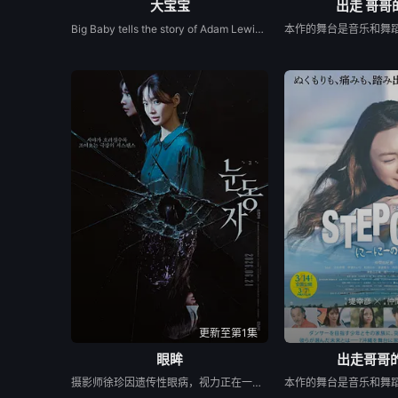
大宝宝
出走 哥哥
Big Baby tells the story of Adam Lewis, a successful horror screenwriter struggling for inspiration for his latest script. After a graphic and realistic nightmare of a hulking man dressed in a baby mask and onesie who axe murders his girlfriend Kate in the middle of the night, Adam gets the inspiration he needs for his new screenplay. Excited about the direction his story is taking, he starts losing himself in his script. Things are better than ever for Adam and Kate until “Big Baby” starts appearing in real life and tormenting and killing victims fueled by his own revenge. Characters from Adam’s script begin to pay him visits pleading for their lives, and he quickly realizes he holds their fate in his hands. Power and fear completely consume Adam until his girlfriend Kate is terrified of the man she once loved.
更新至第1集
眼眸
出走哥哥
摄影师徐珍因遗传性眼病，视力正在一天天衰退。双胞胎妹妹徐仁的离奇死亡，被警方定性为自杀，但她笃定其中另有隐情。不顾身边人的劝阻，徐珍顶着逐渐失明的身体状况，执意追查真相。随着调查深入，一股看不见的力量始终如影随形，不断扭曲她的感知，将她拖入恐惧与偏执的深渊。在彻底坠入黑暗之前，她必须揭开妹妹死亡背后的秘密。