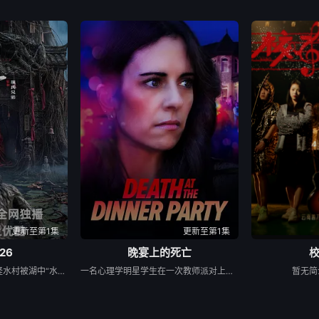
更新至第1集
更新至第1集
26
晚宴上的死亡
民国年间，与世隔绝的怪水村被湖中“水猴子”所扰。此物实为濒危水栖人猿，能模仿人言诱杀村民。少年水生幼年目睹父亲惨死其手，自此深陷恐惧。村中长老三叔公借祭祀之名行愚昧统治，以活人献祭暂息水怪，却埋下更深祸根。连年暴雨与人为侵扰激怒水猴子，袭击频发。当香兰之弟被食、其父莫叔反抗被杀，香兰决意以身献祭复仇。水生幡然觉醒，不再逃避，联合青年村民布设机关陷阱，假借献祭诱敌。恶战后水怪被擒，却于庆功夜破笼而出，血洗村庄，三叔公亦命丧其口。村民终于醒悟：迷信退让换不来平安。水生断发持叉，率众设伏，以智慧与血勇将水怪斩杀。晨光中，他与香兰相扶而立，唯有直面恐惧、团结抗争，方能驱散千年阴霾，重获新生。
一名心理学明星学生在一次教师派对上死亡后，安德莉亚·吉布斯和她的儿子伊桑被卷入了著名教授艾伦·杰克逊的危险操纵之中——一个不惜一切代价掩盖真相的人。
暂无简