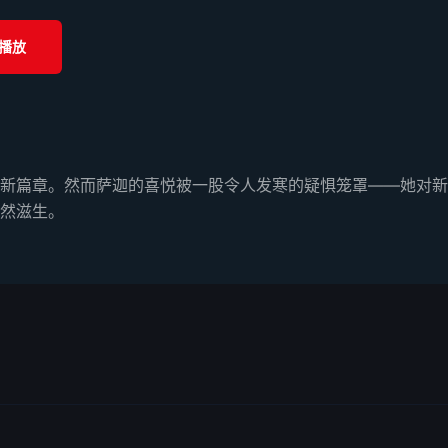
播放
新篇章。然而萨迦的喜悦被一股令人发寒的疑惧笼罩——她对新
然滋生。