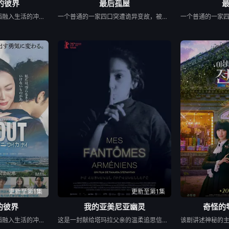
的彼界
最后孤屋
本作的舞台是音乐和舞蹈融入生活的冲绳。与母亲朱音、妹妹舞一起生活的照屋踊，憧憬舞蹈学校的丽莎，开始了舞蹈生涯。朱音为了支撑家数在酒吧工作，不擅长与人打交道的舞总是在学校前专心地注视着哥哥的身影。不久，踊与丽莎组成一对，绽放了她的才能。
一个普通的一家四口突遭诡异变故，被困在自家房屋中超过 1000 天无法出门。在资源消耗殆尽与未知神秘威胁的双重逼迫下，一家人必须想方设法联手求生，打破这间禁锢生命的困局。
更新至第1集
更新至第1集
的彼界
我的亚美尼亚幽灵
奇怪的
本作的舞台是音乐和舞蹈融入生活的冲绳。与母亲朱音、妹妹舞一起生活的照屋踊，憧憬舞蹈学校的丽莎，开始了舞蹈生涯。朱音为了支撑家数在酒吧工作，不擅长与人打交道的舞总是在学校前专心地注视着哥哥的身影。不久，踊与丽莎组成一对，绽放了她的才能。
这是一封献给塔玛拉父亲的温柔追思信，她的父亲曾是苏联亚美尼亚的电影演员。塔玛拉从小就在电视上目睹了他的风采，而她自己后来也成为了一名电影制作人。影片带领观众进行了一场迷人的梦游，穿越亚美尼亚电影历史的景观。