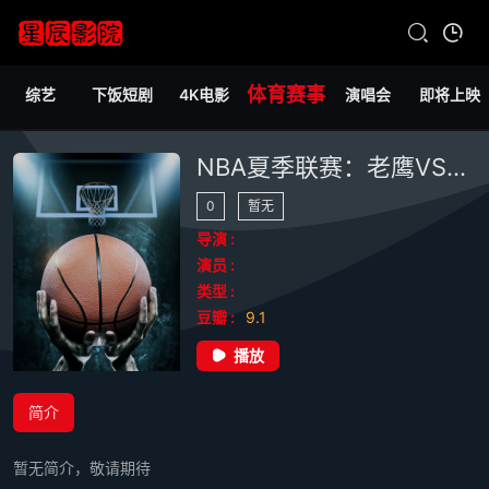
体育赛事
综艺
下饭短剧
4K电影
演唱会
即将上映
NBA夏季联赛：老鹰VS爵士20260705
0
暂无
导演 :
演员 :
类型 :
豆瓣 :
9.1
播放
简介
暂无简介，敬请期待