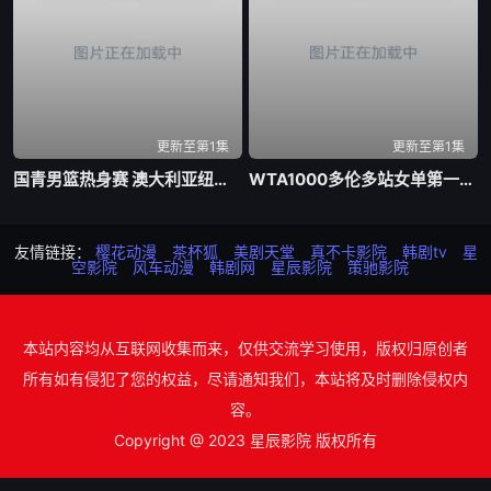
更新至第1集
更新至第1集
国青男篮热身赛 澳大利亚纽纳华丁闪电队VS韩国东国大学20260804
WTA1000多伦多站女单第一轮 博尔特0-2克罗斯20260804
友情链接：
樱花动漫
茶杯狐
美剧天堂
真不卡影院
韩剧tv
星
空影院
风车动漫
韩剧网
星辰影院
策驰影院
本站内容均从互联网收集而来，仅供交流学习使用，版权归原创者
所有如有侵犯了您的权益，尽请通知我们，本站将及时删除侵权内
容。
Copyright @ 2023 星辰影院 版权所有