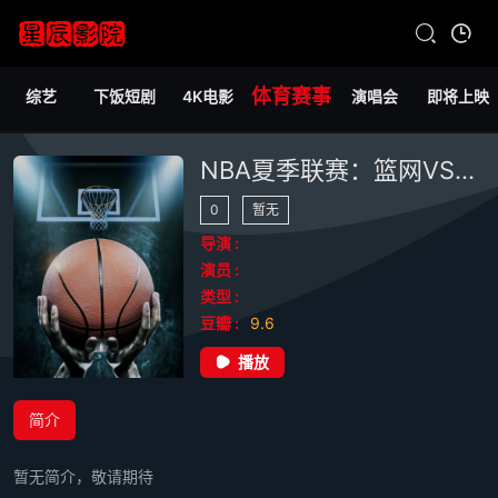
体育赛事
综艺
下饭短剧
4K电影
演唱会
即将上映
NBA夏季联赛：篮网VS雄鹿20260706
0
暂无
导演 :
演员 :
类型 :
豆瓣 :
9.6
播放
简介
暂无简介，敬请期待