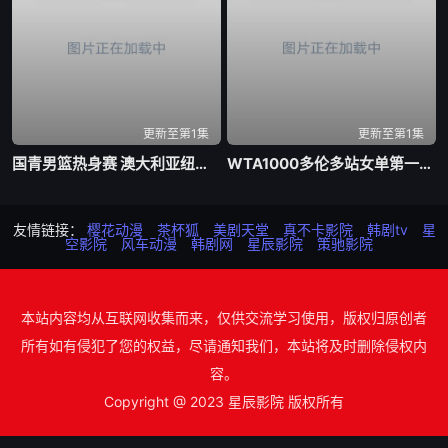
更新至第1集
更新至第1集
国青男篮热身赛 澳大利亚纽纳华丁闪电队VS韩国东国大学20260804
WTA1000多伦多站女单第一轮 博尔特0-2克罗斯20260804
友情链接：
樱花动漫
茶杯狐
美剧天堂
真不卡影院
韩剧tv
星
空影院
风车动漫
韩剧网
星辰影院
策驰影院
本站内容均从互联网收集而来，仅供交流学习使用，版权归原创者
所有如有侵犯了您的权益，尽请通知我们，本站将及时删除侵权内
容。
Copyright @ 2023 星辰影院 版权所有