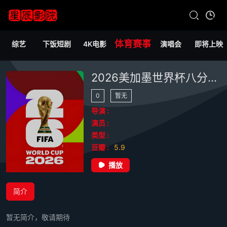
体育赛事
综艺
下饭短剧
4K电影
演唱会
即将上映
2026美加墨世界杯八分之一决赛：葡萄牙VS西班牙
0
暂无
导演 :
演员 :
类型 :
豆瓣 :
5.9
播放
简介
暂无简介，敬请期待