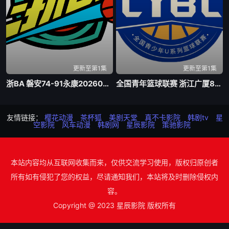
更新至第1集
更新至第1集
浙BA 磐安74-91永康20260805
全国青年篮球联赛 浙江广厦81-70山东山高20260805
友情链接：
樱花动漫
茶杯狐
美剧天堂
真不卡影院
韩剧tv
星
空影院
风车动漫
韩剧网
星辰影院
策驰影院
本站内容均从互联网收集而来，仅供交流学习使用，版权归原创者
所有如有侵犯了您的权益，尽请通知我们，本站将及时删除侵权内
容。
Copyright @ 2023 星辰影院 版权所有