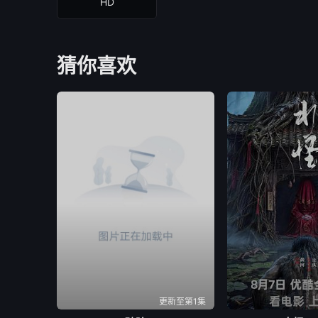
HD
猜你喜欢
更新至第1集