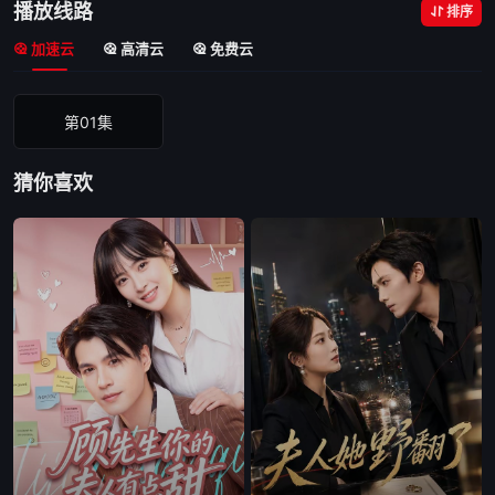
播放线路
排序
加速云
高清云
免费云
第01集
猜你喜欢