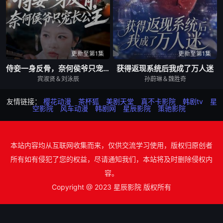
更新至第1集
更新至第1集
侍妾一身反骨，奈何侯爷只宠长公主
获得返现系统后我成了万人迷
宾淑贤＆刘泳辰
孙蔚琳＆魏胜奇
友情链接：
樱花动漫
茶杯狐
美剧天堂
真不卡影院
韩剧tv
星
空影院
风车动漫
韩剧网
星辰影院
策驰影院
本站内容均从互联网收集而来，仅供交流学习使用，版权归原创者
所有如有侵犯了您的权益，尽请通知我们，本站将及时删除侵权内
容。
Copyright @ 2023 星辰影院 版权所有