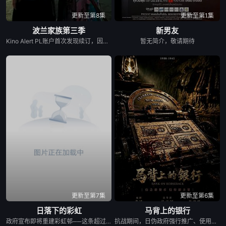
更新至第8集
更新至第1集
波兰家族第三季
新男友
Kino Alert PL账户首次发现续订，因为他们注意到该系列已向波兰电影学院（Polski Institut Sztuki Filmowej）申请了当地资金，要求获得超过200万美元（770万波兰兹罗提）的资金，并获得了批准。Netflix于4月2日正式确认了这一消息，并在社交媒体上发布了一篇帖子，确认续订第三季，并表示该剧将于2026年上映。
暂无简介，敬请期待
更新至第7集
更新至第6集
日落下的彩虹
马背上的银行
政府宣布即将重建彩虹邨──这条超过60年的名牌屋邨，满载香港情怀，是几代人的成长与回忆。 剧集以七个发生在彩虹之下、细腻动人的小故事，编写各种情感与遗憾，建构香港人的屋邨情怀，当中由不同人物串连不同故事，阡陌交错，并在当中穿插彩虹邨进入倒数的命运，引发现实共鸣。 七个故事包括了亲情、友情、爱情、甚至奇情： （一）彩虹邨的上海理发厅金牌夫妻档，决心面对恩爱背后藏着而难以启齿的秘密； （二）由母亲一手带大的区家三姐弟，因积聚多年的心结而搞出搬迁前的分⼾风波； （三）由小玩到大的彩虹三姊妹淘因为成长而各走各路； （四）离开彩虹邨多年的男生重遇面目全非的初恋女生，两日在人生低谷中寻回彼此初心； （五）屋邨中女恋上国外大厨，但无论是彩虹邨还是关系，都有敌不过的限期； （六）一对由1962年彩虹邨落成便认识的好兄弟，看着一代代人离开，到现在，他们也要面对儿女移民的抉择；以及 （七）一对怨恨极深的父子情，如何在彩虹邨清拆前、在父亲生命最后的限期内，重拾和面对彼此关系⋯⋯ 彩虹邨有期限，人与人的关系也有期限，但因为有了期限，我们才更加珍惜；地方会改变，但当中的人情却永留心中。
抗战期间，日伪政府强行推广、使用由“中国准备银行”发行的伪钞货币。根据党中央指示，高景波、徐邵梁、孙希光和黄鹰等人开始筹备建立冀南银行，手艺人张宝田在共产党人的感召下承担起印刷冀南币的使命。1939年，冀南银行正式宣布成立，此后不断遭受到日军和国民党反动派的阻挠镇压和围剿，邢台人民为了保护冀南银行付出了英勇牺牲。冀南银行的同志们在邢台人民的帮助下一次次瓦解了日军的阴谋，他们用生命保护银行资产，在烽火硝烟中坚持开展业务，在这场金融战争中取得了胜利。