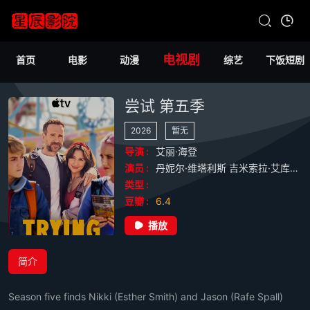
电视剧
首页
电影
动漫
综艺
下饭短剧
尝试 第五季
2026
暂无
导演 :
艾丽·海登
演员 :
丹妮尔·维塔利斯
吉米索拉·艾库美罗
类型 :
豆瓣 :
6.4
播放
简介
Season five finds Nikki (Esther Smith) and Jason (Rafe Spall)