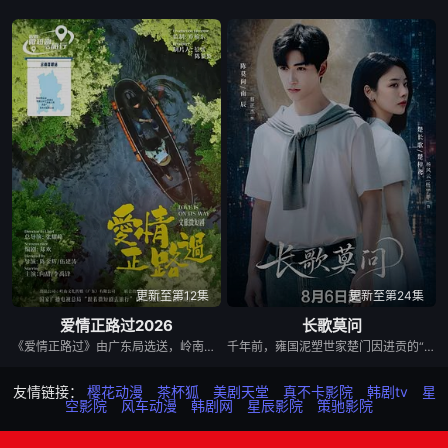
更新至第12集
更新至第24集
爱情正路过2026
长歌莫问
《爱情正路过》由广东局选送，岭南文化传媒（广东）有限公司出品，10分钟*12集，取景地为云南昆明滇池、海埂大坝等，讲述了两个性格迥异、生活经历不同的都市青年男女，在昆明旅行中彼此治愈与成长的爱情故事，展现了昆明文旅、非遗、少数民族文化等元素。
千年前，雍国泥塑世家楚门因进贡的“十二生肖”离奇流血炸裂，惨遭满门流放，楚父以死鸣冤。楚家大小姐楚梓鸢带着滔天恨意，在屠刀落地的瞬间，灵魂跨越千年，附身到了与她容貌一模一样的女大学生——楚长歌的身上。命运的齿轮再次转动... 重生后，她惊觉现任男友陈莫问竟与前世仇人南辰面貌如一。面对这张令她切齿又心动的“仇人脸”，楚梓鸢在复仇执念与现实温情间反复横跳，与陈莫问展开了一段亦敌亦友、极限拉扯的宿命羁绊。 与此同时，围绕楚门遗作“泥塑坐虎”的夺宝大战爆发，各方势力意图夺取其中暗藏的密集《天工开物》。在阴谋环伺的全国泥塑大赛中，面对对手的投毒陷害与技术封锁，楚长歌与陈莫问最终放下成见，携手破局。他们利用硬核化学原理强势拆穿延续千年的“流血”骗局，在惊险的博弈中不仅守护了家族命脉，更揭开了当年背叛背后的深情真相。最终，这份执念化为大爱，楚门非遗技艺在两人的共同守护下，跨越千年焕发出全新生机。
友情链接：
樱花动漫
茶杯狐
美剧天堂
真不卡影院
韩剧tv
星
空影院
风车动漫
韩剧网
星辰影院
策驰影院