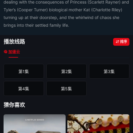
dealing with the consequences of Princess (Scarlett Rayner) and
Tyler’s (Cooper Turner) biological mother Kat (Charlotte Riley)
turning up at their doorstep, and the whirlwind of chaos she
brings into their settled family life.
播放线路
排序
加速云
第1集
第2集
第3集
第4集
第5集
猜你喜欢