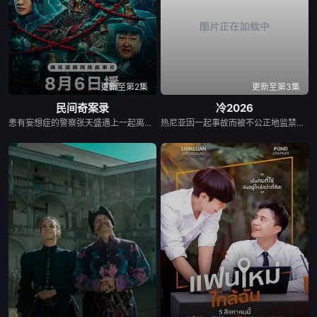
更新至第2集
更新至第3集
民间奇案录
冷2026
患有妄想症的警察张天盛遇上一起离奇的神像杀人事件，勘案过程中，牵引出“婴胎报仇”，“娘娘索命”等一连串妖异事件，张天盛虽被种种诡怪幻象阻碍，却坚信这是藏在迷信后的人为诡计，勇于向封建传统宣战，敢于破除流传已久的迷信糟粕，最终，在战胜妄想症的同时，成功还原真相，伸张正义。
热尼亚因一起事故而被不公正地监禁，她的丈夫和6岁的女儿在事故中死亡。这起事故的真正罪魁祸首是富家子弟，他们强大的父母“帮助”法院做出了“正确”的决定。在监狱里，热尼亚意外地拯救了一个有影响力的囚犯————亚娜，因为谋杀而服刑的女囚。出于感激，她教热尼亚如何变得更加强大，并帮助她越狱。重获自由后，热尼亚从雅娜那里获得了大笔财富，由此对那些曾经的敌人展开了正义的复仇……