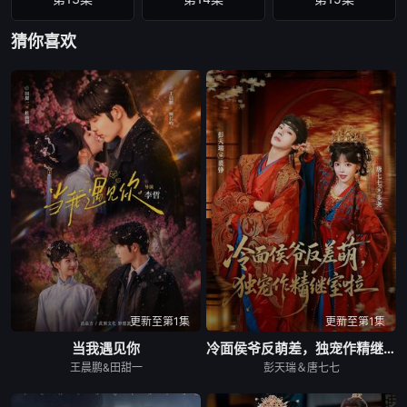
猜你喜欢
第16集
第17集
第18集
第19集
第20集
第21集
第22集
第23集
第24集
第25集
第26集
更新至第1集
更新至第1集
当我遇见你
冷面侯爷反萌差，独宠作精继室啦
王晨鹏&田甜一
彭天瑞＆唐七七