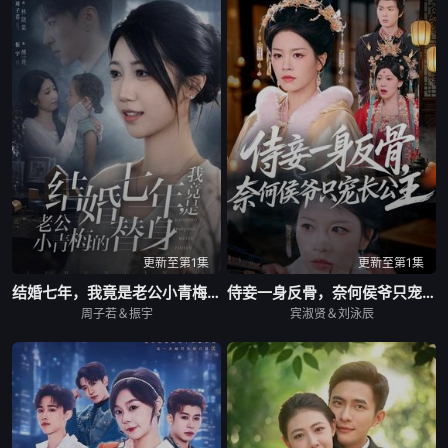
更新至第1集
更新至第1集
结婚七年，我竟是老公小青梅的替身
侍妾一身反骨，奈何侯爷只宠长公主
周子若＆振宇
宾淑贤＆刘泳辰