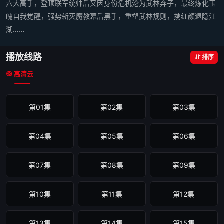
六大高手，登顶联军统帅后又因身份危机沦为武林弃子，最终炼化玉
魄自我觉醒，强势斩灭魔教幕后黑手，重塑武林规则，携红颜退隐江
湖……
播放线路
排序
高清云
第01集
第02集
第03集
第04集
第05集
第06集
第07集
第08集
第09集
第10集
第11集
第12集
第13集
第14集
第15集