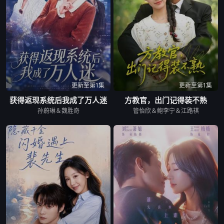
更新至第1集
更新至第1集
获得返现系统后我成了万人迷
方教官，出门记得装不熟
孙蔚琳＆魏胜奇
管怡欣＆鲍李宁＆江路祺