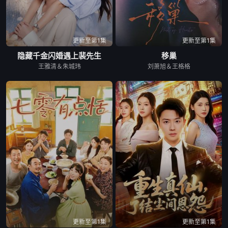
更新至第1集
更新至第1集
隐藏千金闪婚遇上裴先生
移巢
王雅清＆朱城玮
刘萧旭＆王格格
更新至第1集
更新至第1集