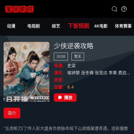
下饭短剧
动漫
电视剧
综艺
4K电影
体育赛事
少侠逆袭攻略
2026
暂无
导演 :
史梁
演员 :
喻钟黎
岳冬峰
张竞达
李果
费启鸣
类型 :
豆瓣 :
6.4
播放
简介
“五虎断刀门”传人彭大盛身负绝脉命局下山退婚屡遭奇遇，连斩魔教