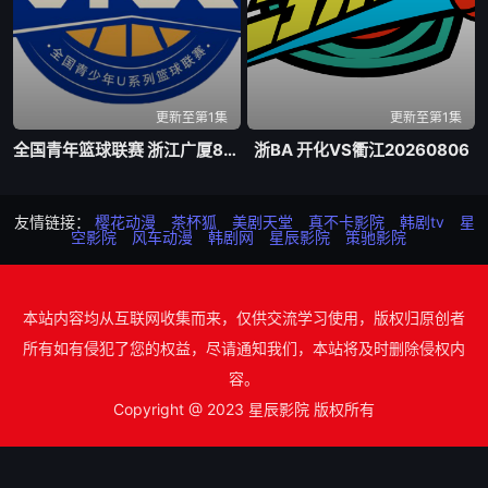
更新至第1集
更新至第1集
全国青年篮球联赛 浙江广厦84-74新疆广汇20260807
浙BA 开化VS衢江20260806
友情链接：
樱花动漫
茶杯狐
美剧天堂
真不卡影院
韩剧tv
星
空影院
风车动漫
韩剧网
星辰影院
策驰影院
本站内容均从互联网收集而来，仅供交流学习使用，版权归原创者
所有如有侵犯了您的权益，尽请通知我们，本站将及时删除侵权内
容。
Copyright @ 2023 星辰影院 版权所有