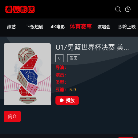
体育赛事
综艺
下饭短剧
4K电影
演唱会
即将上映
U17男篮世界杯决赛 美国VS塞尔维亚20260706
0
暂无
导演 :
演员 :
类型 :
豆瓣 :
5.9
播放
简介