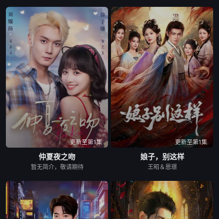
更新至第1集
更新至第1集
仲夏夜之吻
娘子，别这样
暂无简介，敬请期待
王昭＆恩璟