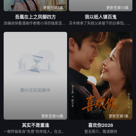
更新至第6集
更新至第10集
吾凰在上之凤御四方
我以纸人镇百鬼
改编自快看漫画作者嗷小泽的独家连载漫画《吾凰在上》。 现代少女奚圆（姜贞羽 饰）因意外踏入玄机界，继而卷入虎云国内乱的漩涡，身陷重重危机，而在一次次险象环生中，奚圆的真实身份逐渐浮出水面，她体内的凤凰神力也在机缘巧合下被激发觉醒。肩负整个玄机界安危的奚圆将个人的生死抛之脑后挺身而出，勇敢地向至高的神律挑战，并最终凭借自身的聪慧与坚韧守护了玄机界的苍生。
苏木继承了失踪父亲留下的白事馆，本想低调扎纸维生，却因一具流血的新娘纸人卷入了一场跨越十年的惊天阴谋。这纸人身上，竟贴着父亲消失前的绝命符箓。为了寻找父亲，苏木手持家传罗盘，独闯古镇鬼婚宴，掌扇招魂神棍。深陷租界纸域大楼，反杀吸血资本家。最终踏入生人勿近的封门村，揭开百人活尸背后的血泪冤案。随着三块罗盘碎片合一，当年的背叛者，父亲的结拜兄弟王叔现身夺宝。王叔布下万怨噬魂阵，欲将苏木炼成杀戮傀儡。生死关头，苏木觉醒苏家至高血脉，融合父亲残魂，引九霄神雷荡平邪祟。你以为苏家扎的是纸，不，扎的是这世间的公道。从此，苏木手持罗盘，行走阴阳，开启了一段热血又诡异的捉鬼传奇。
更新至第16集
更新至第1集
其实不是重逢
喜欢你2026
一群怀揣各自“失意”的年轻人，在沿海小城南安相遇相知，他们决心各展所长创办旅行社。他们以当地的特色人文与美食为引，用真诚与创意打动游客。尽管在创业路上笑料百出，但他们也渐渐褪去青涩，逐渐打响“成功旅行社”的品牌。从“冤家”互怼到甜蜜携手，“成功小分队”不仅在南安扎根了事业，更收获了惺惺相惜的友情与双向奔赴的爱情。
暂无简介，敬请期待