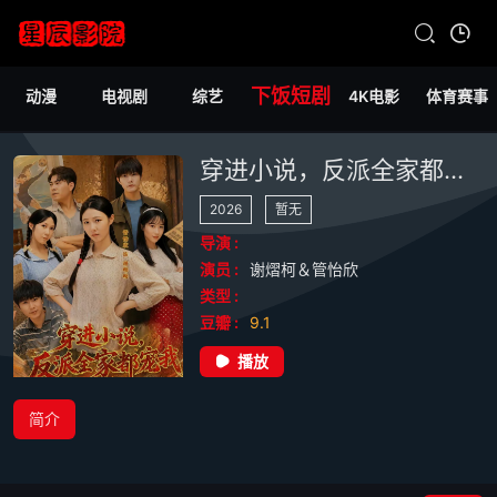
下饭短剧
动漫
电视剧
综艺
4K电影
体育赛事
穿进小说，反派全家都宠我
2026
暂无
导演 :
演员 :
谢熠柯＆管怡欣
类型 :
豆瓣 :
9.1
播放
简介