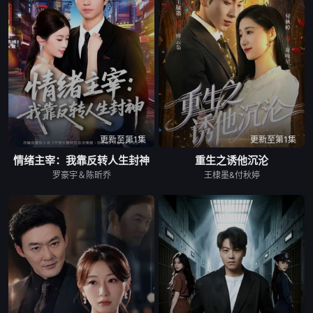
更新至第1集
更新至第1集
情绪主宰：我靠反转人生封神
重生之诱他沉沦
罗豪宇＆陈昕乔
王棣墨&付秋婷