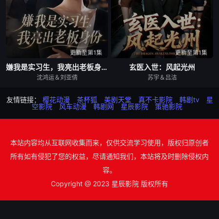
更新至第1集
更新至第1集
嫌我是实习生，我亮出老板身份
玄医入世：风起光州
沈鸿运＆刘亚倩
苏宇＆吕洁
友情链接：
樱花动漫
茶杯狐
美剧天堂
真不卡影院
韩剧tv
星
空影院
风车动漫
韩剧网
星辰影院
策驰影院
本站内容均从互联网收集而来，仅供交流学习使用，版权归原创者
所有如有侵犯了您的权益，尽请通知我们，本站将及时删除侵权内
容。
Copyright @ 2023 星辰影院 版权所有