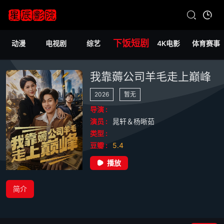
下饭短剧
动漫
电视剧
综艺
4K电影
体育赛事
我靠薅公司羊毛走上巅峰
2026
暂无
导演 :
演员 :
晁轩＆杨晰茹
类型 :
豆瓣 :
5.4
播放
简介