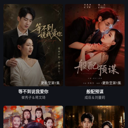
更新至第1集
更新至第1集
等不到说我爱你
般配预谋
崔秀子＆蒋文琦
成岳＆刘蔓莉