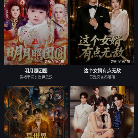
更新至第1集
更新至第1集
明月照团圆
这个女婿有点无敌
黄褚幸沅＆崔尹思汉
苏泓奕＆秦璐瑶