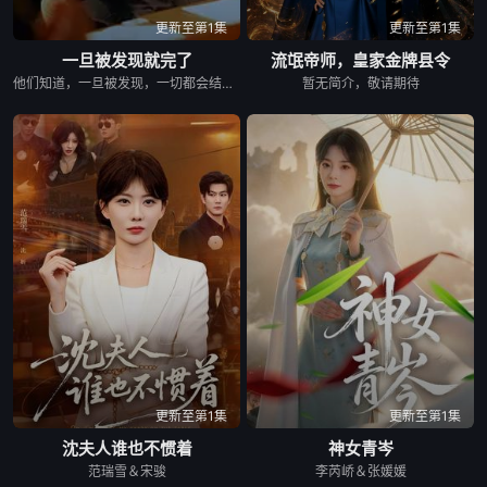
更新至第1集
更新至第1集
一旦被发现就完了
流氓帝师，皇家金牌县令
他们知道，一旦被发现，一切都会结束。 &nbsp; &nbsp; &nbsp; &nbsp; &nbsp; &nbsp; &nbsp; &nbsp; &nbsp; &nbsp; &nbsp; &nbsp; &nbsp; &nbsp; &nbsp; &nbsp; &nbsp; &nbsp; &nbsp; &nbsp; &nbsp; &nbsp; &nbsp; &nbsp; &nbsp; &nbsp; &nbsp; &nbsp; &nbsp; &nbsp; &nbsp; &nbsp; &nbsp; &nbsp; &nbsp; 一对高中情侣努力守护他们的秘密恋情， &nbsp; &nbsp; &nbsp; &nbsp; &nbsp; &nbsp; &nbsp; &nbsp; &nbsp; &nbsp; &nbsp; &nbsp; &nbsp; &nbsp; &nbsp; &nbsp; &nbsp; &nbsp; &nbsp; &nbsp; &nbsp; &nbsp; &nbsp; &nbsp; &nbsp; &nbsp; &nbsp; &nbsp; &nbsp; &nbsp; &nbsp; &nbsp; &nbsp; &nbsp; &nbsp; 在嫉妒、误解和被发现的恐惧中艰难前行。 &nbsp; &nbsp; &nbsp; &nbsp; &nbsp; &nbsp; &nbsp; &nbsp; &nbsp; &nbsp; &nbsp; &nbsp; &nbsp; &nbsp; &nbsp; &nbsp; &nbsp; &nbsp; &nbsp; &nbsp; &nbsp; &nbsp; &nbsp; &nbsp; &nbsp; &nbsp; &nbsp; &nbsp; &nbsp; &nbsp; &nbsp; &nbsp; &nbsp; &nbsp; &nbsp; 他们的爱情始于学校空无一人的体育器材室。 &nbsp; &nbsp; &nbsp; &nbsp; &nbsp; &nbsp; &nbsp; &nbsp; &nbsp; &nbsp; &nbsp; &nbsp; &nbsp; &nbsp; &nbsp; &nbsp; &nbsp; &nbsp; &nbsp; &nbsp; &nbsp; &nbsp; &nbsp; &nbsp; &nbsp; &nbsp; &nbsp; &nbsp; &nbsp; &nbsp; &nbsp; &nbsp; &nbsp; &nbsp; &nbsp; 他们立下一个约定： &nbsp; &nbsp; &nbsp; &nbsp; &nbsp; &nbsp; &nbsp; &nbsp; &nbsp; &nbsp; &nbsp; &nbsp; &nbsp; &nbsp; &nbsp; &nbsp; &nbsp; &nbsp; &nbsp; &nbsp; &nbsp; &nbsp; &nbsp; &nbsp; &nbsp; &nbsp; &nbsp; &nbsp; &nbsp; &nbsp; &nbsp; &nbsp; &nbsp; &nbsp; &nbsp; 「如果有人发现我们的关系，我们就分手。」 &nbsp; &nbsp; &nbsp; &nbsp; &nbsp; &nbsp; &nbsp; &nbsp; &nbsp; &nbsp; &nbsp; &nbsp; &nbsp; &nbsp; &nbsp; &nbsp; &nbsp; &nbsp; &nbsp; &nbsp; &nbsp; &nbsp; &nbsp; &nbsp; &nbsp; &nbsp; &nbsp; &nbsp; &nbsp; &nbsp; &nbsp; &nbsp; &nbsp; &nbsp; &nbsp; 他们相爱——却不得不隐藏。 &nbsp; &nbsp; &nbsp; &nbsp; &nbsp; &nbsp; &nbsp; &nbsp; &nbsp; &nbsp; &nbsp; &nbsp; &nbsp; &nbsp; &nbsp; &nbsp; &nbsp; &nbsp; &nbsp; &nbsp; &nbsp; &nbsp; &nbsp; &nbsp; &nbsp; &nbsp; &nbsp; &nbsp; &nbsp; &nbsp; &nbsp; &nbsp; &nbsp; &nbsp; &nbsp; 一个关于两个少年在冲突、距离与脆弱中学会爱的动人成长故事。
暂无简介，敬请期待
更新至第1集
更新至第1集
沈夫人谁也不惯着
神女青岑
范瑞雪＆宋骏
李芮峤＆张媛媛