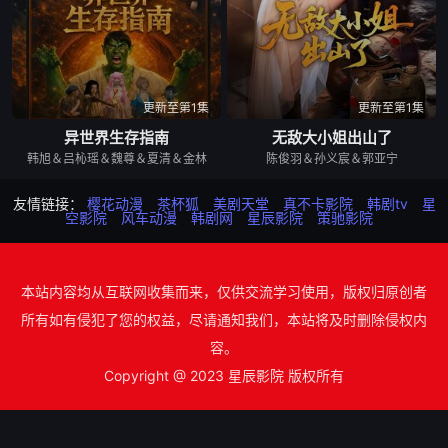
更新至第1集
更新至第1集
异世界生存指南
无敌大小姐出山了
韩旭＆吕杺瑶＆魏尊＆夏清＆金林
陈俊羽＆孙义宸＆郭亚宁
友情链接：
樱花动漫
茶杯狐
美剧天堂
真不卡影院
韩剧tv
星
空影院
风车动漫
韩剧网
星辰影院
策驰影院
本站内容均从互联网收集而来，仅供交流学习使用，版权归原创者
所有如有侵犯了您的权益，尽请通知我们，本站将及时删除侵权内
容。
Copyright @ 2023 星辰影院 版权所有