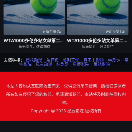
更新至第1集
更新至第1集
WTA1000多伦多站女单第二轮：扎拉祖阿VS费尔南德斯
WTA1000多伦多站女单第二轮：卡萨金娜VS莱巴金娜
暂无简介，敬请期待
暂无简介，敬请期待
友情链接：
樱花动漫
茶杯狐
美剧天堂
真不卡影院
韩剧tv
星
空影院
风车动漫
韩剧网
星辰影院
策驰影院
本站内容均从互联网收集而来，仅供交流学习使用，版权归原创者
所有如有侵犯了您的权益，尽请通知我们，本站将及时删除侵权内
容。
Copyright @ 2023 星辰影院 版权所有