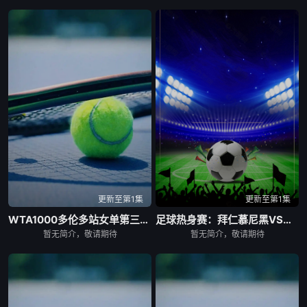
更新至第1集
更新至第1集
WTA1000多伦多站女单第三轮：萨巴伦卡VS张帅
足球热身赛：拜仁慕尼黑VS阿斯顿维拉20260807
暂无简介，敬请期待
暂无简介，敬请期待