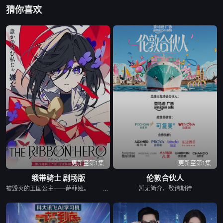
猜你喜欢
20221229期
20221230期
20230103期
20230104期
20230105期
20230110期
20230111期
20230113期
20230120期
20230131期
20230201期
20230207期
20230208期
20230407期
20230411期
20230630
20230905
20231206
更新至第1集
更新至第1集
缎带骑士 剧场版
伦敦合伙人
20231207
20231212
20231213
被毁灭的王国公主——萨菲娅。 灾厄“内尔伽勒”夺走了她故乡希尔弗兰的一切，她在绝望的尽头，抵达了戈尔德兰。 她怀抱着过往，在人们的温柔相待中，开始觅得一丝微小的希望。 然而，仿佛是为了嘲弄这份平静的日常，灾厄“内尔伽勒”再度降临。 曾将故乡化为灰烬的绝望，如今又要夺走这片土地的光芒。 ——已经，不会再失去任何东西。也不会让任何人失去。 少女拂去悲伤的泪水，执剑而起。 这是一个系上缎带、决心反抗命运的，属于一位英雄的故事。
暂无简介，敬请期待
20231214
20231220
20231226