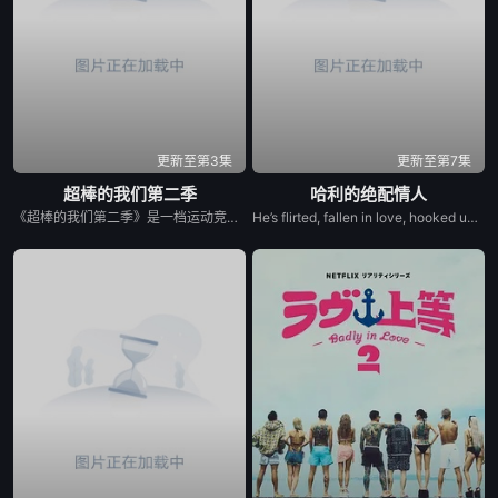
20240412
20240416
20240417
20240418
20240419
20240423
20240424
20240425
20240430
更新至第3集
更新至第7集
超棒的我们第二季
哈利的绝配情人
20240501
20240502
20240503
《超棒的我们第二季》是一档运动竞技成长类真人秀，集结多位棒球少年，以多维度考核争夺席位，层层比拼后选拔9位少年锁定首发，与强队对决。全程记录少年们从独自拼搏到凝聚团魂的成长，打造兼具竞技性与观赏性的青春成长纪实。
He’s flirted, fallen in love, hooked up, and broken up. He’s even proposed with a candy ring. But now, in the new series Let’s Marry Harry, Harry Jowsey’s ready for the real thing. After traveling all across the Netflix Reality Universe in search of his soulmate (see: Too Hot to Handle and Perfect Match as evidence), Jowsey will date a new pool of potential matches in hopes of ...
20240506
20240507
20240508
20240509
20240510
20240513
20240514
20240515
20240516
20240517
20240520
20240521