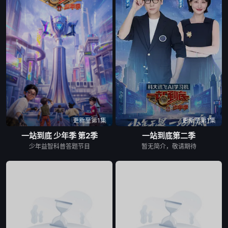
20231228
20240228
20240229
20240301
20240305
20240307
20240312
20240314
20240315
20240319
20240320
20240321
更新至第1集
更新至第1集
一站到底 少年季 第2季
一站到底第二季
20240322
20240326
20240327
少年益智科普答题节目
暂无简介，敬请期待
20240329
20240402
20240404
20240405
20240410
20240411