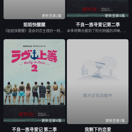
20240522
20240523
20240525
更新至第2集
更新至第4集
20240527
20240528
20240529
姐姐快醒醒
不良一族寻爱记第二季
《姐姐快醒醒》是由刘恋主理的一档女性向视频播客节目，每期邀请一位有故事女性嘉宾来到刘恋家中，展开轻松、真实的朋友式对谈。节目围绕成长、关系、职场、情绪与人生选择等话题，呈现不同女性在聚光灯之外鲜活、有共鸣的一面。
本季将舞台搬到了阳光明媚的冲绳，来自日本各地的暴走族与不良男女齐聚新学校。他们将带着各自复杂的过去在海边展开共同生活，不仅直面碰撞的火花与羁绊，也在真挚的恋爱中寻求“人生重启”的蜕变。
20240530
20240531
20240603
20240604
20240605
20240606
20240607
20240610
20240611
20240612
20240613
20240614
20240617
20240618
20240619
更新至第4集
更新至第1集
20240620
20240621
20240624
不良一族寻爱记 第二季
我剩下的恋爱