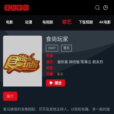
综艺
电影
动漫
电视剧
下饭短剧
4K电影
食尚玩家
2007
暂无
导演 :
演员 :
谢炘昊
钟欣愉
陈秉立
颜永烈
类型 :
豆瓣 :
9.0
播放
简介
鬼马搞怪的浩角翔起、莎莎及其他主持人，以轻松有趣、非一般的旅