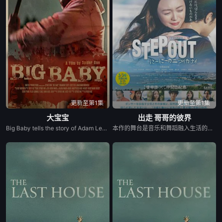
更新至第1集
更新至第1集
大宝宝
出走 哥哥的彼界
Big Baby tells the story of Adam Lewis, a successful horror screenwriter struggling for inspiration for his latest script. After a graphic and realistic nightmare of a hulking man dressed in a baby mask and onesie who axe murders his girlfriend Kate in the middle of the night, Adam gets the inspiration he needs for his new screenplay. Excited about the direction his story is taking, he starts losing himself in his script. Things are better than ever for Adam and Kate until “Big Baby” starts appearing in real life and tormenting and killing victims fueled by his own revenge. Characters from Adam’s script begin to pay him visits pleading for their lives, and he quickly realizes he holds their fate in his hands. Power and fear completely consume Adam until his girlfriend Kate is terrified of the man she once loved.
本作的舞台是音乐和舞蹈融入生活的冲绳。与母亲朱音、妹妹舞一起生活的照屋踊，憧憬舞蹈学校的丽莎，开始了舞蹈生涯。朱音为了支撑家数在酒吧工作，不擅长与人打交道的舞总是在学校前专心地注视着哥哥的身影。不久，踊与丽莎组成一对，绽放了她的才能。