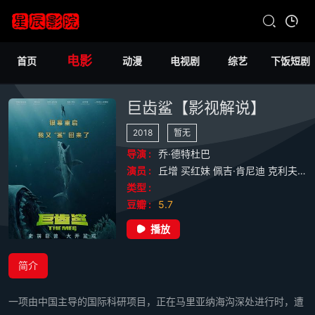
电影
首页
动漫
电视剧
综艺
下饭短剧
巨齿鲨【影视解说】
2018
暂无
导演 :
乔·德特杜巴
演员 :
丘增
买红妹
佩吉·肯尼迪
克利夫·柯蒂斯
类型 :
豆瓣 :
5.7
播放
简介
一项由中国主导的国际科研项目，正在马里亚纳海沟深处进行时，遭