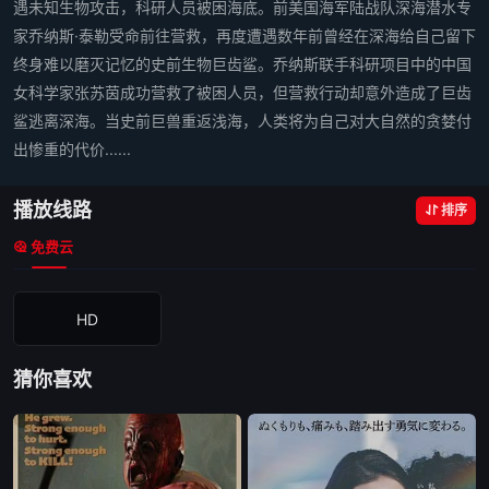
遇未知生物攻击，科研人员被困海底。前美国海军陆战队深海潜水专
家乔纳斯·泰勒受命前往营救，再度遭遇数年前曾经在深海给自己留下
终身难以磨灭记忆的史前生物巨齿鲨。乔纳斯联手科研项目中的中国
女科学家张苏茵成功营救了被困人员，但营救行动却意外造成了巨齿
鲨逃离深海。当史前巨兽重返浅海，人类将为自己对大自然的贪婪付
出惨重的代价......
播放线路
排序
免费云
HD
猜你喜欢