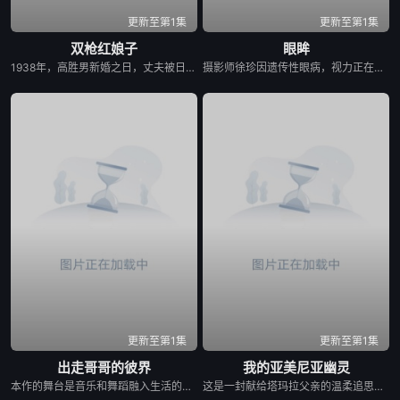
更新至第1集
更新至第1集
双枪红娘子
眼眸
1938年，高胜男新婚之日，丈夫被日军残害，父辈亦遭屠戮。她举枪聚义，屡袭敌寇威震四方，后得八路军指点决心投身革命。日军欲诱杀高胜男，她孤身赴战舍命换乡亲周全。千钧一发间，八路军突袭而至全歼敌寇，高胜男血染沙场，生死未卜……
摄影师徐珍因遗传性眼病，视力正在一天天衰退。双胞胎妹妹徐仁的离奇死亡，被警方定性为自杀，但她笃定其中另有隐情。不顾身边人的劝阻，徐珍顶着逐渐失明的身体状况，执意追查真相。随着调查深入，一股看不见的力量始终如影随形，不断扭曲她的感知，将她拖入恐惧与偏执的深渊。在彻底坠入黑暗之前，她必须揭开妹妹死亡背后的秘密。
更新至第1集
更新至第1集
出走哥哥的彼界
我的亚美尼亚幽灵
本作的舞台是音乐和舞蹈融入生活的冲绳。与母亲朱音、妹妹舞一起生活的照屋踊，憧憬舞蹈学校的丽莎，开始了舞蹈生涯。朱音为了支撑家数在酒吧工作，不擅长与人打交道的舞总是在学校前专心地注视着哥哥的身影。不久，踊与丽莎组成一对，绽放了她的才能。
这是一封献给塔玛拉父亲的温柔追思信，她的父亲曾是苏联亚美尼亚的电影演员。塔玛拉从小就在电视上目睹了他的风采，而她自己后来也成为了一名电影制作人。影片带领观众进行了一场迷人的梦游，穿越亚美尼亚电影历史的景观。