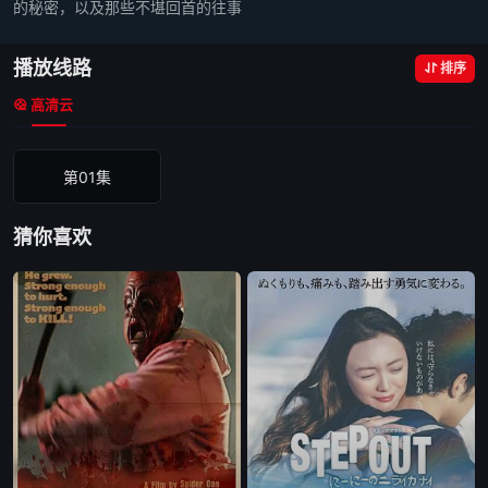
的秘密，以及那些不堪回首的往事
播放线路
排序
高清云
第01集
猜你喜欢