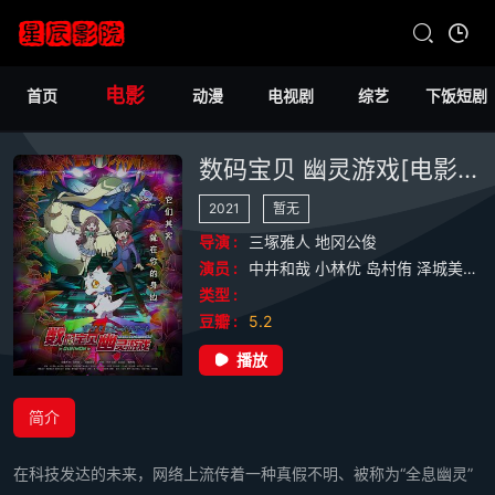
电影
首页
动漫
电视剧
综艺
下饭短剧
数码宝贝 幽灵游戏[电影解说]
2021
暂无
导演 :
三塚雅人
地冈公俊
演员 :
中井和哉
小林优
岛村侑
泽城美雪
类型 :
豆瓣 :
5.2
播放
简介
在科技发达的未来，网络上流传着一种真假不明、被称为“全息幽灵”