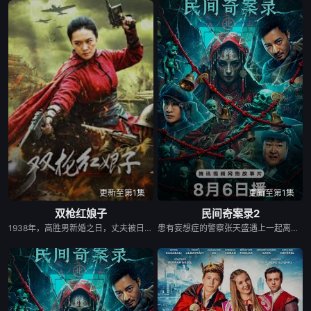
更新至第1集
更新至第1集
双枪红娘子
民间奇案录2
1938年，高胜男新婚之日，丈夫被日军残害，父辈亦遭屠戮。她举枪聚义，屡袭敌寇威震四方，后得八路军指点决心投身革命。日军欲诱杀高胜男，她孤身赴战舍命换乡亲周全。千钧一发间，八路军突袭而至全歼敌寇，高胜男血染沙场，生死未卜……
患有妄想症的警察张天盛遇上一起离奇的神像杀人事件，勘案过程中，牵引出“婴胎报仇”，“娘娘索命”等一连串妖异事件，张天盛虽被种种诡怪幻象阻碍，却坚信这是藏在迷信后的人为诡计，勇于向封建传统宣战，敢于破除流传已久的迷信糟粕，最终，在战胜妄想症的同时，成功还原真相，伸张正义。