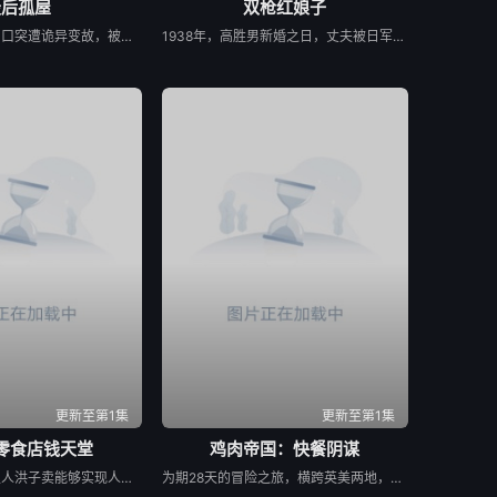
最后孤屋
双枪红娘子
一个普通的一家四口突遭诡异变故，被困在自家房屋中超过 1000 天无法出门。在资源消耗殆尽与未知神秘威胁的双重逼迫下，一家人必须想方设法联手求生，打破这间禁锢生命的困局。
1938年，高胜男新婚之日，丈夫被日军残害，父辈亦遭屠戮。她举枪聚义，屡袭敌寇威震四方，后得八路军指点决心投身革命。日军欲诱杀高胜男，她孤身赴战舍命换乡亲周全。千钧一发间，八路军突袭而至全歼敌寇，高胜男血染沙场，生死未卜……
更新至第1集
更新至第1集
零食店钱天堂
鸡肉帝国：快餐阴谋
该剧讲述神秘的主人洪子卖能够实现人们愿望的神秘零食，以及人们来到那里展开一段魔法般的故事。
为期28天的冒险之旅，横跨英美两地，仅以炸鸡为食，探究人们对炸鸡的渴望以及产业背后的力量！