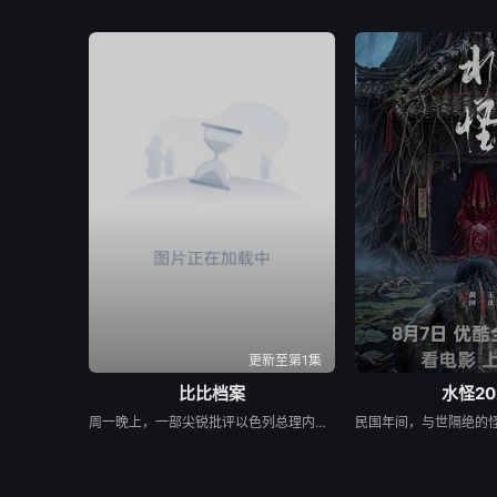
更新至第1集
比比档案
水怪20
周一晚上，一部尖锐批评以色列总理内塔尼亚胡(Benjamin Netanyahu)的纪录片在多伦多一所爆满的房子前首映，这是TIFF历史上最具爆炸性的纪录片之一，尽管内塔尼亚胡做了最后的努力加以阻止。 由亚历克斯·吉布尼(Alex Gibney)制作、亚历克西斯·布鲁姆(Alexis Bloom)执导的《比比档案》(Bibi Files)包含了内塔尼亚胡因腐败指控接受以色列警方审讯的从未公开的视频，这一调查导致内塔尼亚胡在2019年被起诉。在去年年底泄露给吉布尼的一段视频中，可以看到内塔尼亚胡与审讯人员发生争执，否认他不当接受了包括好莱坞制片人阿农·米尔坎和拉斯维加斯赌场大亨谢尔登·阿德尔森在内的富有支持者的昂贵礼物。警方讯问米尔坎、阿德尔森以及内塔尼亚胡的妻子萨拉和长子亚伊尔的视频也被泄露给吉布尼，并在纪录片中占据重要位置。 周一早些时候，耶路撒冷地方法院驳回了内塔尼亚胡将该片从TIFF放映名单上撤下的企图。总理在诉讼中称，在影片中出演的调查记者、纪录片制片人之一拉维夫·德鲁克(Raviv Drucker)泄露视频违反了以色列法律。但没有证据表明德鲁克是泄密的幕后主使，在首映后，吉布尼明确表示，他不会确定是谁给了他这些材料。在这一点上，他只会说，“一个线人来找我说，‘我有一些录像带’——你在这里看到的审讯视频——‘我想你会对它们感兴趣，也许你可以把它们拍成电影。’”这是在2023年末。我找到了。我看着他们，印象非常深刻。”他说，后来他找了布鲁姆来导演这部电影，布鲁姆曾与他合作过之前的项目。 在纪录片中看到的视频中，紧张的内塔尼亚胡僵硬地坐在桌子后面，面对着至少三名审讯者。当被问及他是否强迫朋友们用高级香槟和顶级雪茄(每盒1000美元)奖励他，以及他是否知道他的妻子收到了米尔坎送的价值4.2万美元的宝石手镯作为礼物时，他经常回答:“我不记得了”。(在影片后期，内塔尼亚胡的朋友谈到他对人名和细节的惊人记忆，含蓄地质疑他在审讯过程中的诚实程度)。 为了这部电影，布鲁姆采访了记者德鲁克，以及其他反对内塔尼亚胡右翼政治的以色列知名人士，还有总理的前家庭工作人员，甚至还有一位老朋友变成的批评者，他说内塔尼亚胡“左倾右倾”。这些观察人士不仅指责内塔尼亚胡严重腐败，还声称他对以色列司法进行了一项极具争议的改革，以逃避司法审判。这部电影表明，针对拟议的司法改革的大规模公众抗议分散了以色列的防御姿态，使该国容易受到哈马斯10月7日野蛮偷袭的攻击。 影片中的几位观察人士声称，内塔尼亚胡对哈马斯采取了“全面胜利”的政策，部分原因是为了安抚他的内阁中极右翼成员，他需要他们的支持才能保持执政联盟的团结。最令人震惊的是，这部纪录片显示，内塔尼亚胡玩忽地抛弃了仍被哈马斯扣押的人质，优先考虑继续袭击，而不是可能导致人质获释的停火谈判。“一场永远的战争符合他的利益，”一位评论家在影片中说——意思是，以色列处于战争状态的时间越长，内塔尼亚胡面临起诉的可能性就越小。另一位观察家评论道:“他想要不稳定。在某种程度上，他需要它。” 如果这幅画像还不够负面的话，布鲁姆告诉TIFF的观众，她从内塔尼亚胡的许多内部人士那里听到了私下谴责他的声音。 “我和内塔尼亚胡非常亲近的人谈过，包括他的前幕僚长，以色列情报机构的前负责人，所有这些身居高位的肌肉发达的人，他们私下和我谈了好几个小时，好几个小时，很多次……他们会说，‘他做的事太可怕了。他太不诚实了，’”布鲁姆回忆道。他说:“他们对内塔尼亚胡的不诚实有着强烈的感觉，以至于他们和我在耶路撒冷的大卫王酒店坐在一起，谈了三个小时，然后什么也没在公开场合说。我认为这是对责任的一种(贬损)。”导演的最后一句话赢得了观众的热烈掌声。 当影片的字幕滚动时，部分观众起立鼓掌(可能占观众总数的三分之一到二分之一)。许多观众似乎对影片对内塔尼亚胡的批评表示同情;一个人打断了问答环节，说:“拿着这部电影，把它空投到以色列上空。因为，否则，我担心人们无法在那里看到它。” 但其他人似乎对吉布尼在谈到内塔尼亚胡时说的话持不同意见。吉布尼说，“我从来没有在这个人身上看到过如此严重的道德腐败。”听了这话，听众中的一个人喊道:“顺便说一下，他还没有被判有罪。”内塔尼亚胡应该在明年接受腐败指控的审判，尽管影片指出，他的法律团队正试图推迟审判，因为总理正在打仗。“他还没有被判有罪，”那人重复道，“所以请准确无误地说。他还没有被判有罪。” 吉布尼绝不是一个畏畏缩缩的人，他反驳道:“我相信我说的是‘道德败坏’。’”TIFF首席纪录片制作人汤姆·鲍尔斯(Thom Powers)主持了问答环节，然后插嘴说:“如果我能要求影院保持秩序就好了。” 《比比档案》(标题指的是内塔尼亚胡的昵称“比比”)正在寻求发行。从技术上讲，它是一部正在进行中的作品，但在介绍这部电影时，鲍尔斯说，除了色彩校正和其他相对美观的后期制作之外，它已经完成了。布鲁姆一直在制作这部电影，直到最后一刻，他还加入了内塔尼亚胡最近在美国国会联席会议上讲话的摘录。她说，既然电影已经举行了全球首映，她将考虑可能的修改。 吉布尼说:“我想说的是，在巨大的压力和极高的速度下，亚历克西斯和他的团队非常迅速地完成了这部电影。”“有那么一刻，你想看这部电影，然后说，‘这能不能有点不同?会有一点不同吗?’但是这部电影是否会改变，或者如何改变，完全取决于亚历克西斯。” 吉布尼说，他希望《比比档案》在TIFF首映，这样潜在的买家就能在节日氛围中看到它。他表示，希望能在短期内将其捡起并及时释放。