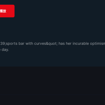
播放
;sports bar with curves&quot; has her incurable optimism a
e day.