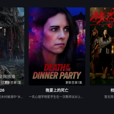
更新至第1集
更新至第1集
26
晚宴上的死亡
民国年间，与世隔绝的怪水村被湖中“水猴子”所扰。此物实为濒危水栖人猿，能模仿人言诱杀村民。少年水生幼年目睹父亲惨死其手，自此深陷恐惧。村中长老三叔公借祭祀之名行愚昧统治，以活人献祭暂息水怪，却埋下更深祸根。连年暴雨与人为侵扰激怒水猴子，袭击频发。当香兰之弟被食、其父莫叔反抗被杀，香兰决意以身献祭复仇。水生幡然觉醒，不再逃避，联合青年村民布设机关陷阱，假借献祭诱敌。恶战后水怪被擒，却于庆功夜破笼而出，血洗村庄，三叔公亦命丧其口。村民终于醒悟：迷信退让换不来平安。水生断发持叉，率众设伏，以智慧与血勇将水怪斩杀。晨光中，他与香兰相扶而立，唯有直面恐惧、团结抗争，方能驱散千年阴霾，重获新生。
一名心理学明星学生在一次教师派对上死亡后，安德莉亚·吉布斯和她的儿子伊桑被卷入了著名教授艾伦·杰克逊的危险操纵之中——一个不惜一切代价掩盖真相的人。
暂无简