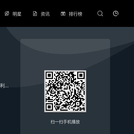
明星
资讯
排行榜
利亚
乔尼·马尔斯
佐伊·格瑞艾姆
克雷·里福特
劳伦斯·瓦尔纳多
扫一扫手机播放