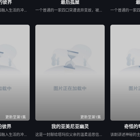
的彼界
最后孤屋
本作的舞台是音乐和舞蹈融入生活的冲绳。与母亲朱音、妹妹舞一起生活的照屋踊，憧憬舞蹈学校的丽莎，开始了舞蹈生涯。朱音为了支撑家数在酒吧工作，不擅长与人打交道的舞总是在学校前专心地注视着哥哥的身影。不久，踊与丽莎组成一对，绽放了她的才能。
一个普通的一家四口突遭诡异变故，被困在自家房屋中超过 1000 天无法出门。在资源消耗殆尽与未知神秘威胁的双重逼迫下，一家人必须想方设法联手求生，打破这间禁锢生命的困局。
更新至第1集
更新至第1集
的彼界
我的亚美尼亚幽灵
奇怪的
本作的舞台是音乐和舞蹈融入生活的冲绳。与母亲朱音、妹妹舞一起生活的照屋踊，憧憬舞蹈学校的丽莎，开始了舞蹈生涯。朱音为了支撑家数在酒吧工作，不擅长与人打交道的舞总是在学校前专心地注视着哥哥的身影。不久，踊与丽莎组成一对，绽放了她的才能。
这是一封献给塔玛拉父亲的温柔追思信，她的父亲曾是苏联亚美尼亚的电影演员。塔玛拉从小就在电视上目睹了他的风采，而她自己后来也成为了一名电影制作人。影片带领观众进行了一场迷人的梦游，穿越亚美尼亚电影历史的景观。