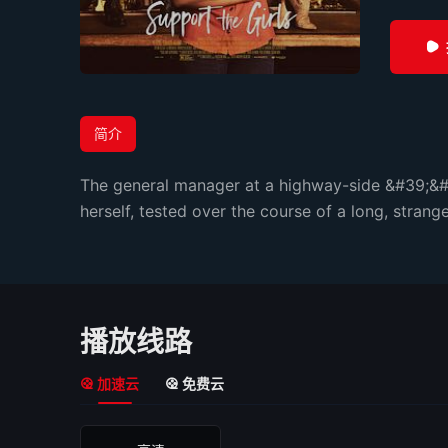
简介
The general manager at a highway-side &#39;&#39
herself, tested over the course of a long, strang
播放线路
加速云
免费云