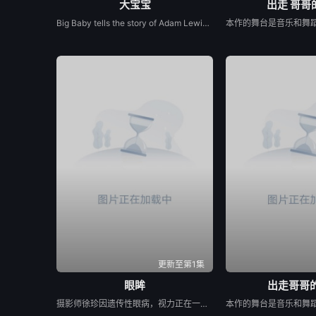
大宝宝
出走 哥哥
Big Baby tells the story of Adam Lewis, a successful horror screenwriter struggling for inspiration for his latest script. After a graphic and realistic nightmare of a hulking man dressed in a baby mask and onesie who axe murders his girlfriend Kate in the middle of the night, Adam gets the inspiration he needs for his new screenplay. Excited about the direction his story is taking, he starts losing himself in his script. Things are better than ever for Adam and Kate until “Big Baby” starts appearing in real life and tormenting and killing victims fueled by his own revenge. Characters from Adam’s script begin to pay him visits pleading for their lives, and he quickly realizes he holds their fate in his hands. Power and fear completely consume Adam until his girlfriend Kate is terrified of the man she once loved.
更新至第1集
眼眸
出走哥哥
摄影师徐珍因遗传性眼病，视力正在一天天衰退。双胞胎妹妹徐仁的离奇死亡，被警方定性为自杀，但她笃定其中另有隐情。不顾身边人的劝阻，徐珍顶着逐渐失明的身体状况，执意追查真相。随着调查深入，一股看不见的力量始终如影随形，不断扭曲她的感知，将她拖入恐惧与偏执的深渊。在彻底坠入黑暗之前，她必须揭开妹妹死亡背后的秘密。