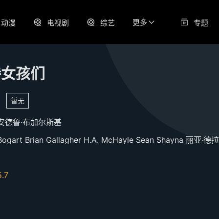
更多
动漫
电视剧
综艺
专题
持女孩们
暂无
安德鲁·布加尔斯基
Bogart
Brian
Gallagher
H.A.
McHayle
Sean
Shayna
丽亚·德拉
5.7