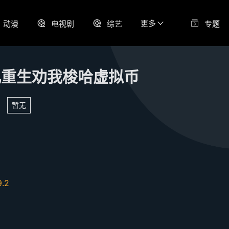
更多
动漫
电视剧
综艺
专题
儿重生劝我梭哈虚拟币
暂无
9.2