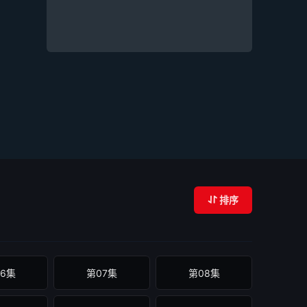
排序
6集
第07集
第08集