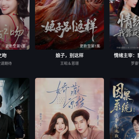
75集
第76集
第77集
第7
更新至第1集
更新至第1集
之吻
娘子，别这样
情绪主宰：
敬请期待
王昭＆恩璟
罗豪