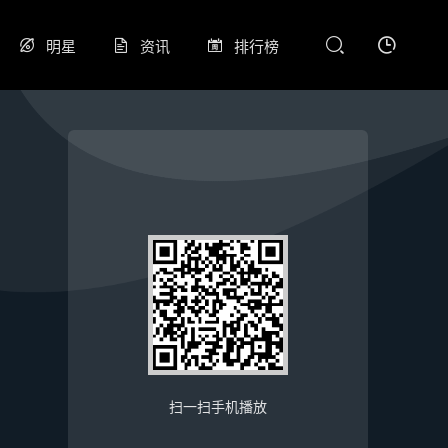
明星
资讯
排行榜
扫一扫手机播放