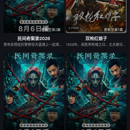
更新至第2集
更新至第1集
民间奇案录2026
双枪红娘子
患有妄想症的警察张天盛遇上一起离奇的神像杀人事件，勘案过程中，牵引出“婴胎报仇”，“娘娘索命”等一连串妖异事件，张天盛虽被种种诡怪幻象阻碍，却坚信这是藏在迷信后的人为诡计，勇于向封建传统宣战，敢于破除流传已久的迷信糟粕，最终，在战胜妄想症的同时，成功还原真相，伸张正义。
1938年，高胜男新婚之日，丈夫被日军残害，父辈亦遭屠戮。她举枪聚义，屡袭敌寇威震四方，后得八路军指点决心投身革命。日军欲诱杀高胜男，她孤身赴战舍命换乡亲周全。千钧一发间，八路军突袭而至全歼敌寇，高胜男血染沙场，生死未卜……