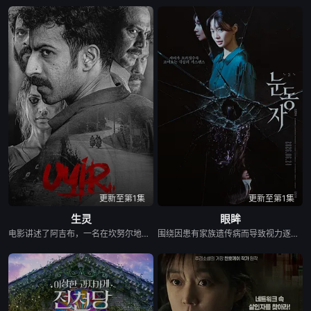
更新至第1集
更新至第1集
生灵
眼眸
电影讲述了阿吉布，一名在坎努尔地区达玛达姆警察局实习的副督察的故事，根据真实事件改编。
围绕因患有家族遗传病而导致视力逐渐丧失的摄影师瑞真展开。在面对跨越视力障碍、好不容易成为陶艺家却离奇身亡的双胞胎妹妹瑞音时，瑞真孤身一人踏上了挖掘死亡真相的道路，并在黑暗的边缘与隐藏的真相正面交锋。申敏儿在片中一人分饰两角。