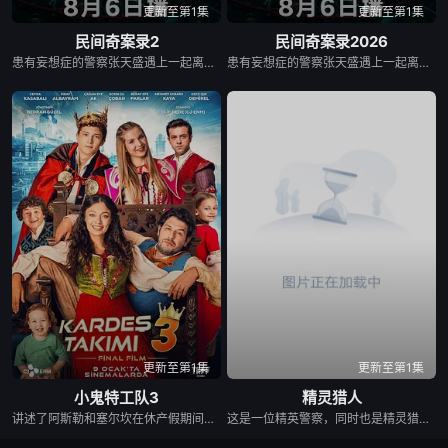
更新至第1集
更新至第1集
民间奇案录2
民间奇案录2026
患有妄想症的警察张天盛遇上一起离奇的神像杀人事件，勘案过程中，牵引出“婴胎报仇”，“娘娘索命”等一连串妖异事件，张天盛虽被种种诡怪幻象阻碍，却坚信这是藏在迷信后的人为诡计，勇于向封建传统宣战，敢于破除流传已久的迷信糟粕，最终，在战胜妄想症的同时，成功还原真相，伸张正义。
患有妄想症的警察张天盛遇上一起离奇的神像杀人事件，勘案过程中，牵引出“婴胎报仇”，“娘娘索命”等一连串妖异事件，张天盛虽被种种诡怪幻象阻碍，却坚信这是藏在迷信后的人为诡计，勇于向封建传统宣战，敢于破除流传已久的迷信糟粕，最终，在战胜妄想症的同时，成功还原真相，伸张正义。
更新至第1集
更新至第1集
小鬼特工队3
精灵猎人
讲述了阿斯勒和塞尔坎在休产假期间接到紧急电话，被迫穿越时空，带着孩子们踏上迄今为止最具挑战性的任务。
这是一位精英警察，同时也是精灵猎手。在调查一系列血腥谋杀案的过程中，他面临着来自超自然界的威胁。为了维护两个世界的平衡，他必须与精灵之王展开一场激烈的战斗。