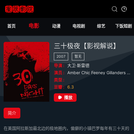
电影
首页
动漫
电视剧
综艺
下饭短剧
三十极夜【影视解说】
2007
暂无
导演 :
大卫·斯雷德
演员 :
Amber
Chic
Feeney
Gillanders
Lit
类型 :
豆瓣 :
6.3
播放
简介
在美国阿拉斯加最北边的极地圈内，偏僻的小镇巴罗每年有三十天的