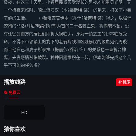
极夜，在这三十天里。小镇居民将忍受漫长的黑夜才能重见光明。又
一个极夜来临时，陌生流浪汉（本?福斯特 饰） 的到来，打破了小镇
宁静的生活。 小镇治安官伊本（乔什?哈奈特 饰）得之，以强悍
狡猾的马洛(丹尼?哈斯顿 饰)为首的二十名吸血鬼，将偷袭本镇，没
有迁徙到南方的居民们即将大祸临头。身为一镇之主的伊本临危受
命，不得不带领镇上的剩下的老弱病残和凶残暴戾的吸血鬼们周璇；
而且他自己和妻子斯泰拉（梅丽莎?乔治 饰）的关系也一直貌合神
离，夫妻感情濒临破裂。种种问题堆积在一起，伊本能够完成这个几
乎不可能的任务吗？
播放线路
排序
免费云
HD
猜你喜欢