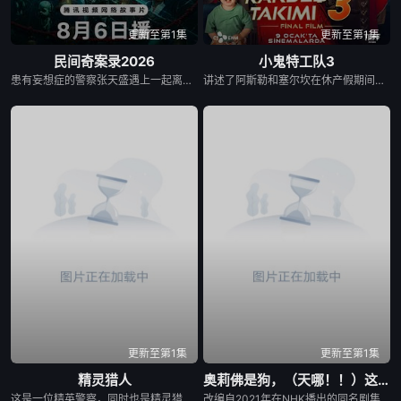
更新至第1集
更新至第1集
民间奇案录2026
小鬼特工队3
患有妄想症的警察张天盛遇上一起离奇的神像杀人事件，勘案过程中，牵引出“婴胎报仇”，“娘娘索命”等一连串妖异事件，张天盛虽被种种诡怪幻象阻碍，却坚信这是藏在迷信后的人为诡计，勇于向封建传统宣战，敢于破除流传已久的迷信糟粕，最终，在战胜妄想症的同时，成功还原真相，伸张正义。
讲述了阿斯勒和塞尔坎在休产假期间接到紧急电话，被迫穿越时空，带着孩子们踏上迄今为止最具挑战性的任务。
更新至第1集
更新至第1集
精灵猎人
奥莉佛是狗，（天哪！！）这家伙电影版
这是一位精英警察，同时也是精灵猎手。在调查一系列血腥谋杀案的过程中，他面临着来自超自然界的威胁。为了维护两个世界的平衡，他必须与精灵之王展开一场激烈的战斗。
改编自2021年在NHK播出的同名剧集，只有狭间县警鉴识科警犬组的训犬员青叶一平（池松壮亮 饰）能够看到自己的警犬搭档奥莉佛（小田切让 饰）是一个沉溺于烟酒和女色的中年大叔，穿着狗狗布偶装（在其他人眼里，他是一只普通的狗）。