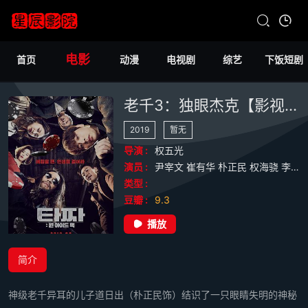
电影
首页
动漫
电视剧
综艺
下饭短剧
老千3：独眼杰克【影视解说】
2019
暂无
导演 :
权五光
演员 :
尹宰文
崔有华
朴正民
权海骁
李光洙
类型 :
豆瓣 :
9.3
播放
简介
神级老千异耳的儿子道日出（朴正民饰）结识了一只眼睛失明的神秘