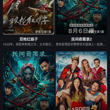
更新至第1集
更新至第1集
双枪红娘子
民间奇案录2
1938年，高胜男新婚之日，丈夫被日军残害，父辈亦遭屠戮。她举枪聚义，屡袭敌寇威震四方，后得八路军指点决心投身革命。日军欲诱杀高胜男，她孤身赴战舍命换乡亲周全。千钧一发间，八路军突袭而至全歼敌寇，高胜男血染沙场，生死未卜……
患有妄想症的警察张天盛遇上一起离奇的神像杀人事件，勘案过程中，牵引出“婴胎报仇”，“娘娘索命”等一连串妖异事件，张天盛虽被种种诡怪幻象阻碍，却坚信这是藏在迷信后的人为诡计，勇于向封建传统宣战，敢于破除流传已久的迷信糟粕，最终，在战胜妄想症的同时，成功还原真相，伸张正义。