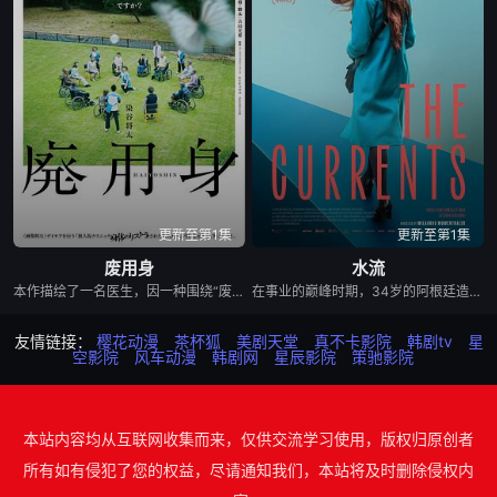
更新至第1集
更新至第1集
废用身
水流
本作描绘了一名医生，因一种围绕“废用身”——因瘫痪等原因已无恢复可能的四肢——的治疗方法，而一步步踏入在追求理想的理性与疯狂之间摇摆的危险领域。在某座城镇的日间照护中心里，一种突破性的疗法在老年人之间悄然流传：对患者进行废用身切除后，不仅“身体和心情都变轻松了”，甚至“原本严厉的性格也变得温和”，出现了看似积极的副作用。听闻此事的编辑矢仓察觉到其可能为老年医疗带来革命性变革，遂向开发该疗法的院长漆原提出出书邀约。然而，关于该照护中心的内部举报被泄露至周刊杂志，加之患者家中发生的一起事件，事态骤然逆转，真相逐渐陷入黑暗。 本片改编自久坂部羊的同名原著小说。
在事业的巅峰时期，34岁的阿根廷造型师丽娜在瑞士的一场颁奖典礼后，被一种突如其来的冲动驱使。回到布宜诺斯艾利斯后，她什么也没说，但她内心深处似乎发生了某种变化——这种变化是安静且无形的，它悄然地解开了她以为自己早已抛在脑后的过去。
友情链接：
樱花动漫
茶杯狐
美剧天堂
真不卡影院
韩剧tv
星
空影院
风车动漫
韩剧网
星辰影院
策驰影院
本站内容均从互联网收集而来，仅供交流学习使用，版权归原创者
所有如有侵犯了您的权益，尽请通知我们，本站将及时删除侵权内