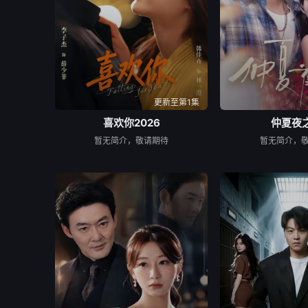
第73集
第74集
第
第81集
第82集
第
更新至第1集
喜欢你2026
仲夏夜
暂无简介，敬请期待
暂无简介，