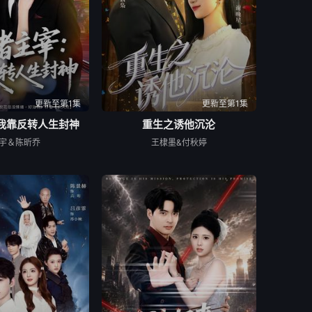
8集
第79集
第80集
6集
更新至第1集
更新至第1集
我靠反转人生封神
重生之诱他沉沦
宇＆陈昕乔
王棣墨&付秋婷