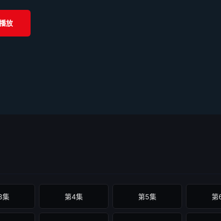
播放
3集
第4集
第5集
第