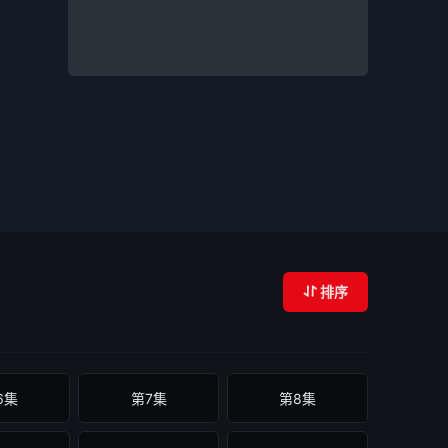
排序
6集
第7集
第8集