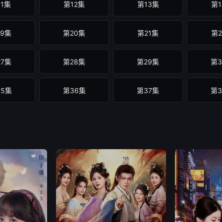
11集
第12集
第13集
第1
19集
第20集
第21集
第2
27集
第28集
第29集
第3
35集
第36集
第37集
第3
43集
第44集
第45集
第4
51集
第52集
第53集
第5
59集
第60集
第61集
第6
67集
第68集
第69集
第7