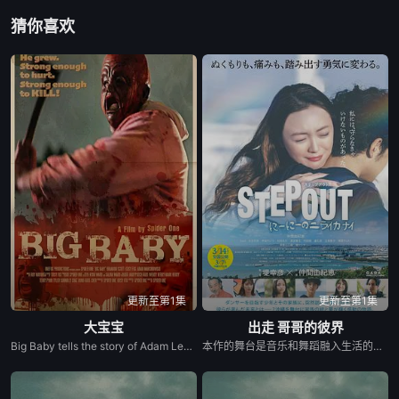
猜你喜欢
更新至第1集
更新至第1集
大宝宝
出走 哥哥的彼界
Big Baby tells the story of Adam Lewis, a successful horror screenwriter struggling for inspiration for his latest script. After a graphic and realistic nightmare of a hulking man dressed in a baby mask and onesie who axe murders his girlfriend Kate in the middle of the night, Adam gets the inspiration he needs for his new screenplay. Excited about the direction his story is taking, he starts losing himself in his script. Things are better than ever for Adam and Kate until “Big Baby” starts appearing in real life and tormenting and killing victims fueled by his own revenge. Characters from Adam’s script begin to pay him visits pleading for their lives, and he quickly realizes he holds their fate in his hands. Power and fear completely consume Adam until his girlfriend Kate is terrified of the man she once loved.
本作的舞台是音乐和舞蹈融入生活的冲绳。与母亲朱音、妹妹舞一起生活的照屋踊，憧憬舞蹈学校的丽莎，开始了舞蹈生涯。朱音为了支撑家数在酒吧工作，不擅长与人打交道的舞总是在学校前专心地注视着哥哥的身影。不久，踊与丽莎组成一对，绽放了她的才能。