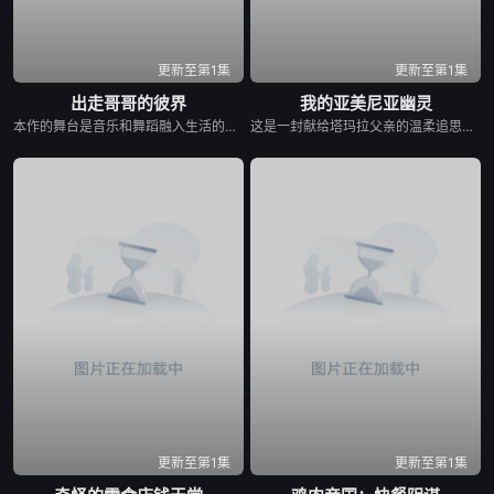
更新至第1集
更新至第1集
出走哥哥的彼界
我的亚美尼亚幽灵
本作的舞台是音乐和舞蹈融入生活的冲绳。与母亲朱音、妹妹舞一起生活的照屋踊，憧憬舞蹈学校的丽莎，开始了舞蹈生涯。朱音为了支撑家数在酒吧工作，不擅长与人打交道的舞总是在学校前专心地注视着哥哥的身影。不久，踊与丽莎组成一对，绽放了她的才能。
这是一封献给塔玛拉父亲的温柔追思信，她的父亲曾是苏联亚美尼亚的电影演员。塔玛拉从小就在电视上目睹了他的风采，而她自己后来也成为了一名电影制作人。影片带领观众进行了一场迷人的梦游，穿越亚美尼亚电影历史的景观。
更新至第1集
更新至第1集