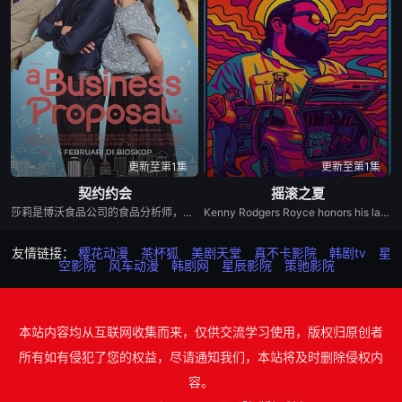
更新至第1集
更新至第1集
契约约会
摇滚之夏
莎莉是博沃食品公司的食品分析师，如今陷入财务困境，她答应为挚友雅斯敏牵线搭桥，为她安排相亲。原来，雅斯敏的约会对象是乌塔玛，博沃食品公司的继承人，名声赫赫。乌塔玛本人也是在祖父博沃的坚持下才答应了相亲。乌塔玛要求莎莉继续这场相亲闹剧，以克服艾扬·博沃坚持要撮合的麻烦。现在，莎莉必须设法解决家庭经济问题，隐瞒自己博沃食品公司员工的身份，并成为乌塔玛的约会对象。
Kenny Rodgers Royce honors his late mother&#39;s legacy by following Dead and Company&#39;s final tour with his film crew, dog Lily Pad, and ex-hippy stepfather-documenting every wild moment along the way for his blog.
友情链接：
樱花动漫
茶杯狐
美剧天堂
真不卡影院
韩剧tv
星
空影院
风车动漫
韩剧网
星辰影院
策驰影院
本站内容均从互联网收集而来，仅供交流学习使用，版权归原创者
所有如有侵犯了您的权益，尽请通知我们，本站将及时删除侵权内
容。