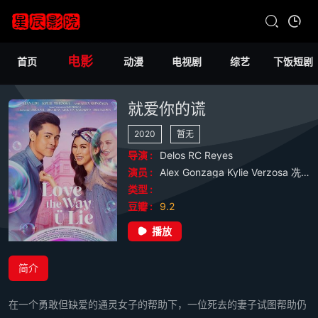
电影
首页
动漫
电视剧
综艺
下饭短剧
就爱你的谎
2020
暂无
导演 :
Delos
RC
Reyes
演员 :
Alex
Gonzaga
Kylie
Verzosa
冼立呒
类型 :
豆瓣 :
9.2
播放
简介
在一个勇敢但缺爱的通灵女子的帮助下，一位死去的妻子试图帮助仍