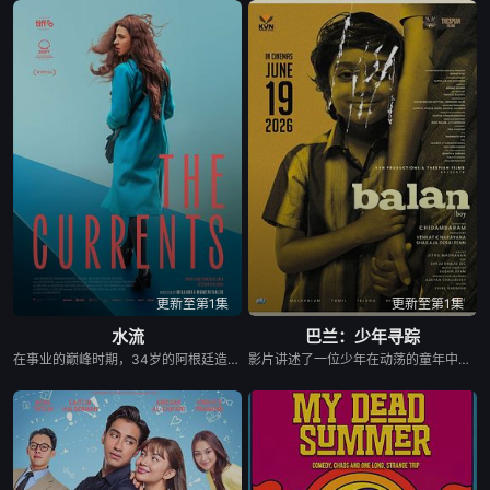
更新至第1集
更新至第1集
水流
巴兰：少年寻踪
在事业的巅峰时期，34岁的阿根廷造型师丽娜在瑞士的一场颁奖典礼后，被一种突如其来的冲动驱使。回到布宜诺斯艾利斯后，她什么也没说，但她内心深处似乎发生了某种变化——这种变化是安静且无形的，它悄然地解开了她以为自己早已抛在脑后的过去。
影片讲述了一位少年在动荡的童年中长大，母亲又突然失踪后，他踏上了寻母之旅。这不仅是对母亲下落的追寻，更是他探寻身世真相、寻求内心释怀的过程。