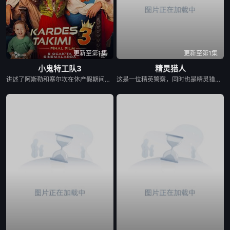
更新至第1集
更新至第1集
小鬼特工队3
精灵猎人
讲述了阿斯勒和塞尔坎在休产假期间接到紧急电话，被迫穿越时空，带着孩子们踏上迄今为止最具挑战性的任务。
这是一位精英警察，同时也是精灵猎手。在调查一系列血腥谋杀案的过程中，他面临着来自超自然界的威胁。为了维护两个世界的平衡，他必须与精灵之王展开一场激烈的战斗。