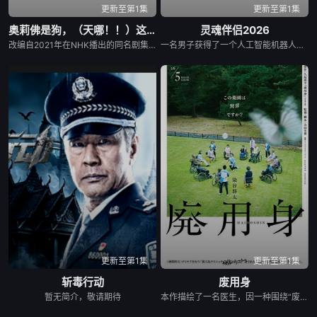
更新至第1集
更新至第1集
奥莉佛是狗，（天哪！！）这家伙电影版
灵魂伴侣2026
改编自2021年在NHK播出的同名剧集，只有狭间县警鉴识科警犬组的训犬员青叶一平（池松壮亮 饰）能够看到自己的警犬搭档奥莉佛（小田切让 饰）是一个沉溺于烟酒和女色的中年大叔，穿着狗狗布偶装（在其他人眼里，他是一只普通的狗）。
一名男子获得了一个人工智能机器人，以应对刚刚去世的妻子的去世。 为了创造一个真正有知觉的伴侣，他无意中把一个无害的爱情机器人变成了一个致命的灵魂伴侣。
更新至第1集
更新至第1集
斩毒行动
废用身
暂无简介，敬请期待
本作描绘了一名医生，因一种围绕“废用身”——因瘫痪等原因已无恢复可能的四肢——的治疗方法，而一步步踏入在追求理想的理性与疯狂之间摇摆的危险领域。在某座城镇的日间照护中心里，一种突破性的疗法在老年人之间悄然流传：对患者进行废用身切除后，不仅“身体和心情都变轻松了”，甚至“原本严厉的性格也变得温和”，出现了看似积极的副作用。听闻此事的编辑矢仓察觉到其可能为老年医疗带来革命性变革，遂向开发该疗法的院长漆原提出出书邀约。然而，关于该照护中心的内部举报被泄露至周刊杂志，加之患者家中发生的一起事件，事态骤然逆转，真相逐渐陷入黑暗。 本片改编自久坂部羊的同名原著小说。